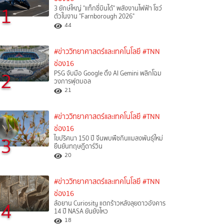
1
3 ยักษ์ใหญ่ "แท็กซี่บินได้" พลังงานไฟฟ้า โชว์
ตัวในงาน "Farnborough 2026"
44
#ข่าววิทยาศาสตร์และเทคโนโลยี
#TNN
ช่อง16
2
PSG จับมือ Google ดึง AI Gemini พลิกโฉม
วงการฟุตบอล
21
#ข่าววิทยาศาสตร์และเทคโนโลยี
#TNN
ช่อง16
3
ไขปริศนา 150 ปี จีนพบพืชกินแมลงพันธุ์ใหม่
ยืนยันทฤษฎีดาร์วิน
20
#ข่าววิทยาศาสตร์และเทคโนโลยี
#TNN
ช่อง16
4
ล้อยาน Curiosity แตกร้าวหลังลุยดาวอังคาร
14 ปี NASA ยันยังไหว
18