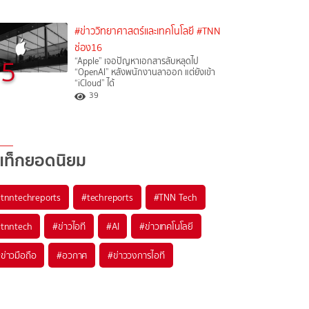
#ข่าววิทยาศาสตร์และเทคโนโลยี
#TNN
ช่อง16
5
“Apple” เจอปัญหาเอกสารลับหลุดไป
“OpenAI” หลังพนักงานลาออก แต่ยังเข้า
“iCloud” ได้
39
แท็กยอดนิยม
#
tnntechreports
#
techreports
#
TNN Tech
#
tnntech
#
ข่าวไอที
#
AI
#
ข่าวเทคโนโลยี
#
ข่าวมือถือ
#
อวกาศ
#
ข่าววงการไอที