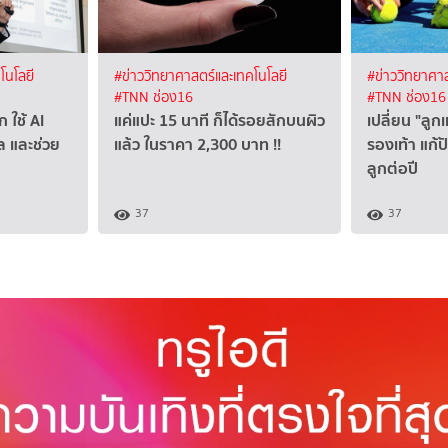
โนโลยี
#ข่าววิทยาศาสตร์และเทคโนโลยี
#ข่าววิทยาศาส
#TNN ช่อง16
#TNN ช่อง16
 ใช้ AI
แค่แปะ 15 นาที ก็ได้รอยสักบนผิว
เปลี่ยน "ลูกเ
ผล และช่วย
แล้ว ในราคา 2,300 บาท !!
รองเท้า แก้
ลูกต่อปี
37
37