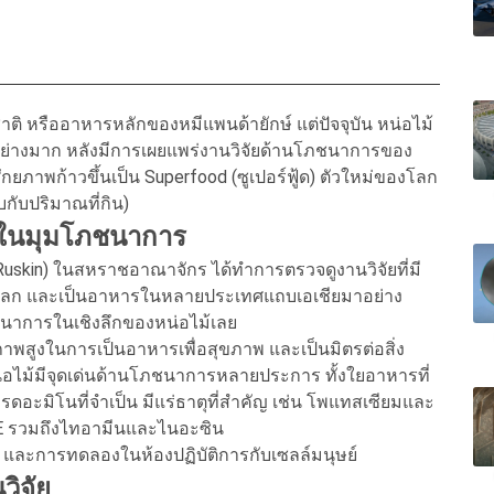
ชาติ หรืออาหารหลักของหมีแพนด้ายักษ์ แต่ปัจจุบัน หน่อไม้
่างมาก หลังมีการเผยแพร่งานวิจัยด้านโภชนาการของ
ีศักยภาพก้าวขึ้นเป็น Superfood (ซูเปอร์ฟู้ด) ตัวใหม่ของโลก
บกับปริมาณที่กิน)
้” ในมุมโภชนาการ
 Ruskin) ในสหราชอาณาจักร ได้ทำการตรวจดูงานวิจัยที่มี
ี่สุดในโลก และเป็นอาหารในหลายประเทศแถบเอเชียมาอย่าง
ชนาการในเชิงลึกของหน่อไม้เลย
ยภาพสูงในการเป็นอาหารเพื่อสุขภาพ และเป็นมิตรต่อสิ่ง
่อไม้มีจุดเด่นด้านโภชนาการหลายประการ ทั้งใยอาหารที่
รดอะมิโนที่จำเป็น มีแร่ธาตุที่สำคัญ เช่น โพแทสเซียมและ
6, E รวมถึงไทอามีนและไนอะซิน
์ และการทดลองในห้องปฏิบัติการกับเซลล์มนุษย์
วิจัย