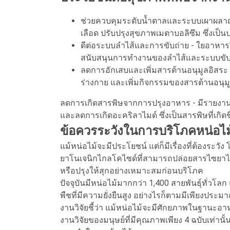
ช่วยควบคุมระดับน้ำตาลและระบบเผาผลาญ
เลือด ปรับปรุงสุขภาพเมตาบอลิซึม ซึ่งเป็น
ดีต่อระบบลำไส้และการขับถ่าย - ใยอาหารใ
สนับสนุนการทำงานของลำไส้และระบบขับ
ลดการอักเสบและเพิ่มสารต้านอนุมูลอิสระ 
ร่างกาย และเพิ่มกิจกรรมของสารต้านอนุมูลอ
ลดการเกิดสารพิษจากการปรุงอาหาร - มีรายงานว
และลดการเกิดอะคริลาไมด์ ซึ่งเป็นสารพิษที่เก
ข้อควรระวังในการบริโภคหน่อไม
แม้หน่อไม้จะมีประโยชน์ แต่ก็มีเรื่องที่ต้องระ
ยาโนเจนิกไกลโคไซด์ที่สามารถปล่อยสารไซยาไน
หรือปรุงให้สุกอย่างเหมาะสมก่อนบริโภค
ปัจจุบันมีหน่อไม้มากกว่า 1,400 สายพันธุ์ทั่วโลก 
พืชที่มีความยั่งยืนสูง อย่างไรก็ตามมีเพียงประมาณ
งานวิจัยชี้ว่า แม้หน่อไม้จะมีศักยภาพในฐานะอ
งานวิจัยของมนุษย์ที่มีคุณภาพเพียง 4 ฉบับเท่านั