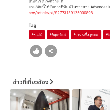
แนะนำในวงกว้างได้
งานวิจัยนี้ได้รับการตีพิมพ์ในวารสาร Advances 
nce/article/pii/S2773139125000898
Tag
#
หน่อไม้
#
Superfood
#
อาหารเพื่อสุขภาพ
#
โ
ข่าวที่เกี่ยวข้อง