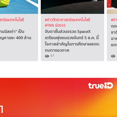
ตร์และเทคโนโลยี
#ข่าววิทยาศาสตร์และเทคโนโลยี
#ข่
ดอย
#TNN ช่อง16
ทนนิสเก่า" เป็น
จับตาชิ้นส่วนจรวด SpaceX
ชา
ปัญหาขยะ 400 ล้าน
เตรียมพุ่งชนดวงจันทร์ 5 ส.ค. นี้
อาห
โอกาสสำคัญในการศึกษาผลกระ
ยก
ทบทางอวกาศ
57