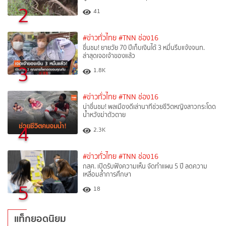
2
41
#ข่าวทั่วไทย
#TNN ช่อง16
ชื่นชม! ยายวัย 70 ปีเก็บเงินได้ 3 หมื่นรีบแจ้งจนท.
ล่าสุดเจอเจ้าของแล้ว
3
1.8K
#ข่าวทั่วไทย
#TNN ช่อง16
น่าชื่นชม! พลเมืองดีเล่านาทีช่วยชีวิตหญิงสาวกระโดด
น้ำหวังฆ่าตัวตาย
4
2.3K
#ข่าวทั่วไทย
#TNN ช่อง16
กสศ. เปิดรับฟังความเห็น จัดทำแผน 5 ปี ลดความ
เหลื่อมล้ำการศึกษา
5
18
แท็กยอดนิยม