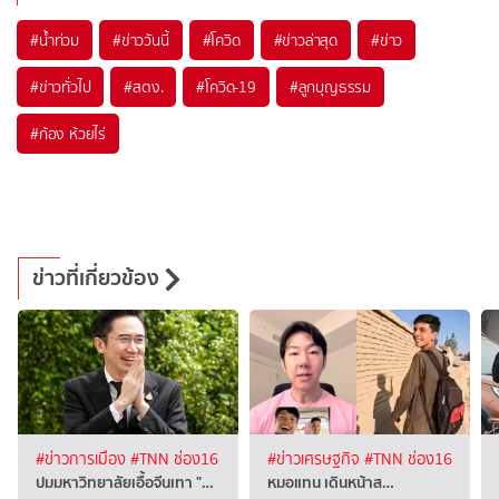
#
น้ำท่วม
#
ข่าววันนี้
#
โควิด
#
ข่าวล่าสุด
#
ข่าว
#
ข่าวทั่วไป
#
สตง.
#
โควิด-19
#
ลูกบุญธรรม
#
ก้อง ห้วยไร่
ข่าวที่เกี่ยวข้อง
#ข่าวการเมือง
#TNN ช่อง16
#ข่าวเศรษฐกิจ
#TNN ช่อง16
ปมมหาวิทยาลัยเอื้อจีนเทา "…
หมอแทน เดินหน้าส…