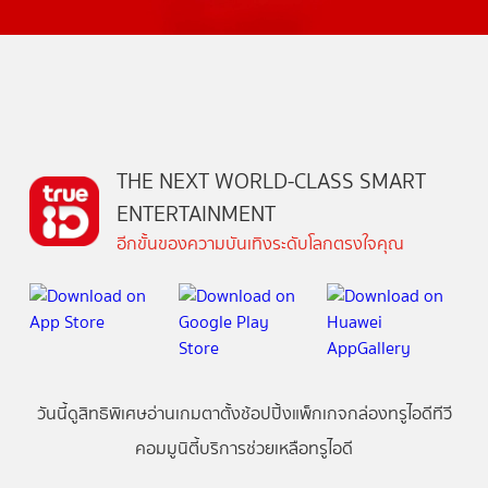
THE NEXT WORLD-CLASS SMART
ENTERTAINMENT
อีกขั้นของความบันเทิงระดับโลกตรงใจคุณ
วันนี้
ดู
สิทธิพิเศษ
อ่าน
เกม
ตาตั้ง
ช้อปปิ้ง
แพ็กเกจ
กล่องทรูไอดีทีวี
คอมมูนิตี้
บริการช่วยเหลือทรูไอดี