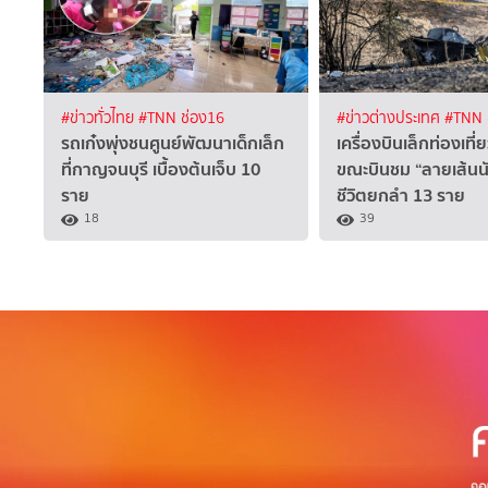
#ข่าวทั่วไทย
#TNN ช่อง16
#ข่าวต่างประเทศ
#TNN 
รถเก๋งพุ่งชนศูนย์พัฒนาเด็กเล็ก
เครื่องบินเล็กท่องเที่ย
ที่กาญจนบุรี เบื้องต้นเจ็บ 10
ขณะบินชม “ลายเส้นนั
ราย
ชีวิตยกลำ 13 ราย
18
39