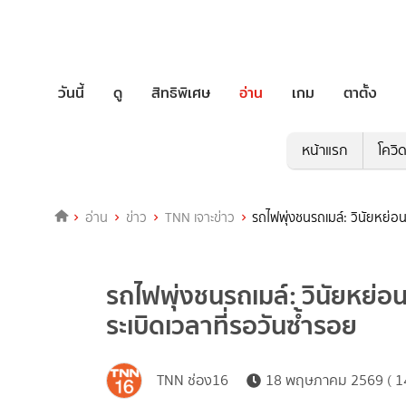
วันนี้
ดู
สิทธิพิเศษ
อ่าน
เกม
ตาตั้ง
หน้าแรก
โควิ
อ่าน
ข่าว
TNN เจาะข่าว
รถไฟพุ่งชนรถเมล์: วินัยหย่อน
รถไฟพุ่งชนรถเมล์: วินัยหย่อน
ระเบิดเวลาที่รอวันซ้ำรอย
TNN ช่อง16
18 พฤษภาคม 2569 ( 14