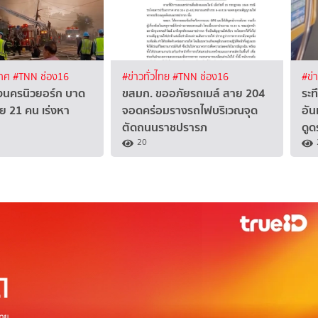
เทศ
#TNN ช่อง16
#ข่าวทั่วไทย
#TNN ช่อง16
#ข่
รงนครนิวยอร์ก บาด
ขสมก. ขออภัยรถเมล์ สาย 204
ระท
อย 21 คน เร่งหา
จอดคร่อมรางรถไฟบริเวณจุด
อัน
ตัดถนนราชปรารภ
ดูด
20