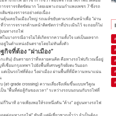
อมทางรถไฟ นักวิชาการชี้ว่า ต้องพิจารณาสภาพแวดล้อม
ดที่การจราจรติดขัดมาก โดยเฉพาะถนนกำแพงเพชร 7 ซึ่งรถ
ติมช่องจราจรอย่างต่อเนื่อง
นคุ้นเคยในเมืองใหญ่ รถเมล์ขยับตามรถคันหน้าเพื่อ “ผ่าน
่ว่าการจราจรด้านหน้าติดขัดกว่าที่ประเมินไว้ จะถอยก็ไม่
อยู่บนทางรถไฟ
ถไฟในบางกรณีอาจไม่ได้เกิดจากความตั้งใจ แต่เป็นผลจาก
ดอยู่ในตำแหน่งอันตรายโดยไม่ทันตั้งตัว
ิจที่ต้อง “ผ่าเมือง”
กกะสัน) อันตรายกว่าที่หลายคนคิด คือทางรถไฟบริเวณนี้อยู่
เชื่อมกรุงเทพฯ ไปยังพื้นที่เศรษฐกิจฝั่งตะวันออก
ต่เป็นรถไฟที่ต้อง วิ่งผ่าเมือง ผ่านพื้นที่ที่มีความหนาแน่น
น
 (at-grade crossing) ความเสี่ยงจึงเพิ่มขึ้นแบบทวีคูณ
็น “พื้นที่ต่อสู้กันของเวลา” ระหว่างรถบนถนนกับรถไฟที่
่กี่วินาที อาจเพียงพอให้รถหนึ่งคัน “ค้าง” อยู่บนทางรถไฟ
อดค่อมทางรถไฟ” ทันที แต่ผู้เชี่ยวชาญย้ำว่า จำเป็นต้อง