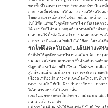
ในกรณีรถเมล์ที่ปรากฏภาพว่าจอดทับหรือจอดค่
ของพื้นที่โดยรอบ เพราะบริเวณดังกล่าวเป็นจุ
สามารถเลี้ยวซ้ายผ่านได้ตลอด ส่งผลให้รถไหลมาเ
โดยสถานการณ์ที่เกิดขึ้นจึงอาจเป็นภาพที่หลายค
ไปให้พ้น แต่พอถึงจุดตัดทางรถไฟ กลับเจอสภาวะที
ได้ จะขยับก็ไม่พอ และสุดท้าย รถทั้งคันจึงค้าง
ศ.ดร.กัณวีร์ ตั้งข้อสังเกตว่า การจอดค่อมทางร
การจราจรที่แน่นจน “ขยับไม่ได้” จึงทำให้รถไปติ
รถไฟฝั่งตะวันออก…เส้นทางเศรษฐก
สิ่งที่ทำให้จุดตัดทางรถไฟ ถนนอโศก-ดินแดง (มั
บนแนว รถไฟสายตะวันออก ซึ่งเป็นเส้นทางสำคัญที่
ปัญหาคือ รถไฟสายนี้ไม่ใช่แค่ “วิ่งผ่านชานเมือง” แ
สูง มีรถยนต์ รถเมล์ และการจราจรสะสมตลอดวั
เมื่อรถไฟต้องเดินทางผ่านเขตเมืองในระดับพื้นราบ
เพราะถนนไม่ได้เป็นเพียงเส้นทางสัญจร แต่กลายเป
ไม่สามารถหยุดได้ในระยะสั้น
และในเมืองที่รถติดเป็นปกติ ความผิดพลาดเพียงไม
ก่อนที่รถไฟจะมาถึง
แม้ภาพในคลิปจะทำให้สังคมพุ่งเป้าไปที่ “รถเมล์จ