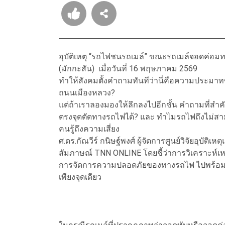
อุบัติเหตุ “รถไฟชนรถเมล์” ขณะรถเมล์จอดค่อ
(มักกะสัน) เมื่อวันที่ 16 พฤษภาคม 2569
ทำให้สังคมตั้งคำถามทันทีว่านี่คือความประม
ถนนเมืองหลวง?
แต่ถ้าเราลองมองให้ลึกลงไปอีกชั้น คำถามที่สำคั
ตรงจุดตัดทางรถไฟได้? และ ทำไมรถไฟถึงไม่สามาร
คนรู้ถึงความเสี่ยง
ศ.ดร.กัณวีร์ กนิษฐ์พงศ์ ผู้จัดการศูนย์วิจัยอุบัต
สัมภาษณ์ TNN ONLINE โดยชี้ว่าการวิเคราะห์เหตุ
การจัดการความปลอดภัยของทางรถไฟ ไปพร้อมกัน
เพียงจุดเดียว