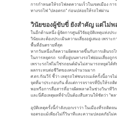
การกำหนดให้รถไฟลดความเร็วในเขตเมือง การจัดเ
ทางรถไฟ “ปลอดรถ” ก่อนปล่อยให้รถไฟผ่าน
วินัยของผู้ขับขี่ ยังสำคัญ แต่ไม่พ
ในอีกด้านหนึ่ง ผู้จัดการศูนย์วิจัยอุบัติเหตุแห่
วินัยและต้องประเมินความเสี่ยงอยู่เสมอ เพรา
พื้นที่อันตรายที่สุด
หากวันหนึ่งเกิดความผิดพลาดขึ้นกับการเดินรถ
ในการหยุดรถ รถที่อยู่บนทางรถไฟย่อมเสี่ยงถูก
เพราะรถไฟไม่ใช่รถยนต์มันไม่สามารถหยุดได้ทันใจ
ผลกระทบต่อชีวิตของคนจำนวนมาก
ศ.ดร.กัณวีร์ ชี้ว่า เหตุรถไฟชนรถเมล์ครั้งนี้อ
จุดที่มาประกอบกัน ตั้งแต่การจราจรที่บีบให้รถต
พอหรือการสื่อสารที่อาจผิดพลาดในช่วงวินาทีวิ
และนี่คือเหตุผลที่จำเป็นต้องสืบสวนให้ชัดว่า “พ
อุบัติเหตุครั้งนี้กำลังบอกเราว่า ในเมืองที่รถติ
จอดรอแม้เพียงไม่กี่วินาทีและความปลอดภัยไม่คว