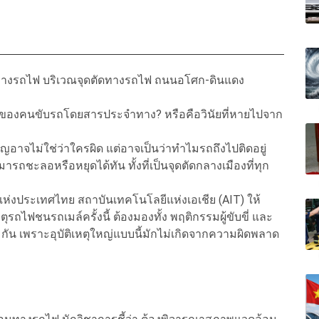
มทางรถไฟ บริเวณจุดตัดทางรถไฟ ถนนอโศก-ดินแดง
าทของคนขับรถโดยสารประจำทาง? หรือคือวินัยที่หายไปจาก
ญอาจไม่ใช่ว่าใครผิด แต่อาจเป็นว่าทำไมรถถึงไปติดอยู่
ถชะลอหรือหยุดได้ทัน ทั้งที่เป็นจุดตัดกลางเมืองที่ทุก
ิเหตุแห่งประเทศไทย สถาบันเทคโนโลยีแห่งเอเชีย (AIT) ให้
รถไฟชนรถเมล์ครั้งนี้ ต้องมองทั้ง พฤติกรรมผู้ขับขี่ และ
 เพราะอุบัติเหตุใหญ่แบบนี้มักไม่เกิดจากความผิดพลาด