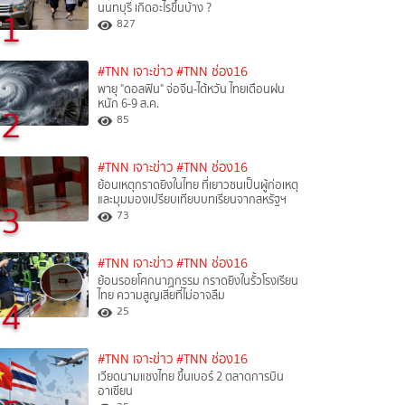
นนทบุรี เกิดอะไรขึ้นบ้าง ?
1
827
#TNN เจาะข่าว
#TNN ช่อง16
พายุ "ดอลฟิน" จ่อจีน-ไต้หวัน ไทยเตือนฝน
หนัก 6-9 ส.ค.
2
85
#TNN เจาะข่าว
#TNN ช่อง16
ย้อนเหตุกราดยิงในไทย ที่เยาวชนเป็นผู้ก่อเหตุ
และมุมมองเปรียบเทียบบทเรียนจากสหรัฐฯ
3
73
#TNN เจาะข่าว
#TNN ช่อง16
ย้อนรอยโศกนาฏกรรม กราดยิงในรั้วโรงเรียน
ไทย ความสูญเสียที่ไม่อาจลืม
4
25
#TNN เจาะข่าว
#TNN ช่อง16
เวียดนามแซงไทย ขึ้นเบอร์ 2 ตลาดการบิน
อาเซียน