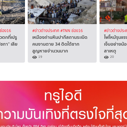
ช่อง16
#ข่าวต่างประเทศ
#TNN ช่อง16
#ข่าวต่างประ
วตกที่เปรู
เหมืองถ่านหินปากีสถานระเบิด
ไฟไหม้รุนแ
ซกา” เสีย
คนงานตาย 34 ติดใต้ซาก
เจ็บอย่างน้
สูญหายจำนวนมาก
สาเหตุ
19
20