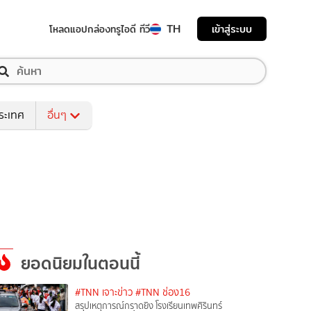
TH
เข้าสู่ระบบ
โหลดแอป
กล่องทรูไอดี ทีวี
ระเทศ
อื่นๆ
ยอดนิยมในตอนนี้
#TNN เจาะข่าว
#TNN ช่อง16
สรุปเหตุการณ์กราดยิง โรงเรียนเทพศิรินทร์