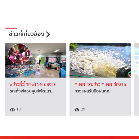
ข่าวที่เกี่ยวข้อง
#ข่าวทั่วไทย
#TNN ช่อง16
#TNN เจาะข่าว
#TNN ช่อง16
รถเก๋งพุ่งชนศูนย์พัฒนา…
กางแผน​รับมือฝนตก…
18
29