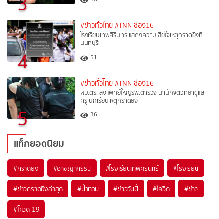
3
#ข่าวทั่วไทย
#TNN ช่อง16
โรงเรียนเทพศิรินทร์ แสดงความเสียใจเหตุกราดยิงที่
นนทบุรี
4
51
#ข่าวทั่วไทย
#TNN ช่อง16
ผบ.ตร. สั่งแพทย์ใหญ่รพ.ตำรวจ นำนักจิตวิทยาดูแล
ครู-นักเรียนเหตุกราดยิง
5
36
แท็กยอดนิยม
#
กราดยิง
#
อาชญากรรม
#
โรงเรียนเทพศิรินทร์
#
โรงเรียน
#
ข่าวกราดยิงล่าสุด
#
น้ำท่วม
#
ข่าววันนี้
#
โควิด
#
ข่าว
#
โควิด-19