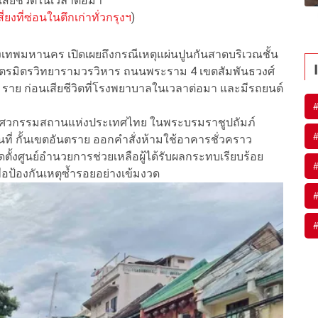
เสียชีวิตในเวลาต่อมา
ยงที่ซ่อนในตึกเก่าทั่วกรุงฯ
)
ดกรุงเทพมหานคร เปิดเผยถึงกรณีเหตุแผ่นปูนกันสาดบริเวณชั้น
ดไตรมิตรวิทยารามวรวิหาร ถนนพระราม 4 เขตสัมพันธวงศ์
 1 ราย ก่อนเสียชีวิตที่โรงพยาบาลในเวลาต่อมา และมีรถยนต์
ง วิศวกรรมสถานแห่งประเทศไทย ในพระบรมราชูปถัมภ์
ื้นที่ กั้นเขตอันตราย ออกคำสั่งห้ามใช้อาคารชั่วคราว
ัดตั้งศูนย์อำนวยการช่วยเหลือผู้ได้รับผลกระทบเรียบร้อย
พื่อป้องกันเหตุซ้ำรอยอย่างเข้มงวด