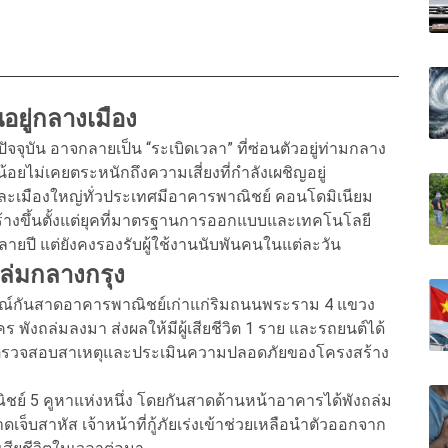
นอยู่กลางเมือง
จจุบัน อาจกลายเป็น “ระเบิดเวลา” ที่ซ่อนตัวอยู่ท่ามกลาง
้อยไม่เคยตระหนักถึงความเสี่ยงที่กำลังเผชิญอยู่
เมืองใหญ่ทั่วประเทศมีอาคารพาณิชย์ คอนโดมิเนียม
งขึ้นตั้งแต่ยุคที่มาตรฐานการออกแบบและเทคโนโลยี
ลายปี แต่ยังคงรองรับผู้ใช้งานนับพันคนในแต่ละวัน
ถล่มกลางกรุง
ุการณ์กันสาดอาคารพาณิชย์เก่าแก่ริมถนนพระราม 4 แขวง
พังถล่มลงมา ส่งผลให้มีผู้เสียชีวิต 1 ราย และรถยนต์ได้
ว่างตรวจสอบสาเหตุและประเมินความปลอดภัยของโครงสร้าง
ณิชย์ 5 คูหาแห่งหนึ่ง โดยกันสาดด้านหน้าอาคารได้พังถล่ม
เจ็บสาหัส เจ้าหน้าที่กู้ภัยเร่งเข้าช่วยเหลือนำตัวออกจาก