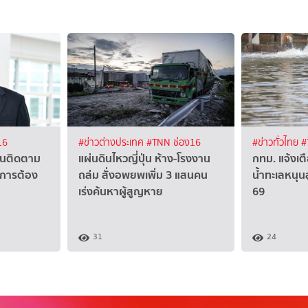
16
#ข่าวต่างประเทศ
#TNN ช่อง16
#ข่าวทั่วไทย
#
ชนติดตาม
แผ่นดินไหวญี่ปุ่น ห้าง-โรงงาน
กทม. แจ้งเต
งการต้อง
ถล่ม สั่งอพยพเพิ่ม 3 แสนคน
น้ำทะเลหนุนส
เร่งค้นหาผู้สูญหาย
69
31
24