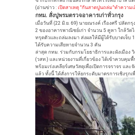
ซากปรักหักพัง ก่อนส่งรักษาตัวที่โรงพยาบาล แต่
(อ่านข่าว :
เปิดสาเหตุ "กันสาดปูนถล่ม”ทำความเสี่
กทม. สั่งปูพรมตรวจอาคารเก่าทั่วกรุง
เมื่อวันที่ (22 มิ.ย. 69) นายณรงค์ เรืองศรี ปลั
2 ของอาคารพาณิชย์เก่า จำนวน 5 คูหา ใกล้วั
ทรุดตัวและถล่มลงมา ส่งผลให้มีผู้ได้รับบาดเจ็บ
ได้รับความเสียหายจำนวน 3 คัน
ล่าสุด กทม. ร่วมกับกรมโยธาธิการและผังเมือ
(วสท.) และหน่วยงานที่เกี่ยวข้อง ได้เข้าควบคุมพ
พร้อมเร่งเคลียร์เศษวัสดุเพื่อเปิดการจราจร และจ
แล้ว ทั้งนี้ ได้สั่งการให้ยกระดับมาตรการเชิงรุกเ