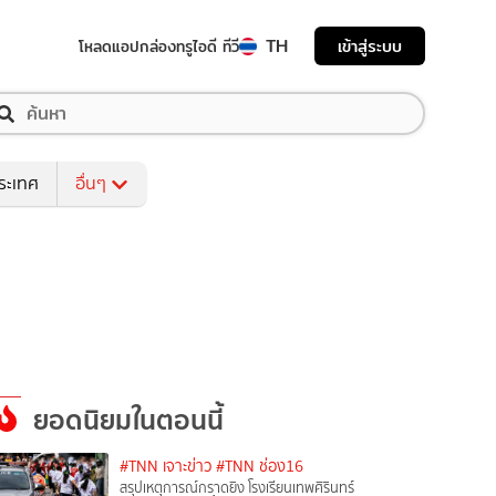
TH
เข้าสู่ระบบ
โหลดแอป
กล่องทรูไอดี ทีวี
ระเทศ
อื่นๆ
ยอดนิยมในตอนนี้
#TNN เจาะข่าว
#TNN ช่อง16
สรุปเหตุการณ์กราดยิง โรงเรียนเทพศิรินทร์