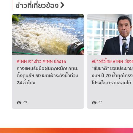
ข่าวที่เกี่ยวข้อง
#TNN เจาะข่าว
#TNN ช่อง16
#ข่าวทั่วไทย
#TNN ช่อง
กางแผน​รับมือฝนตกหนัก! กทม.
“ชัชชาติ” ชวนประชา
ตั้งศูนย์ฯ 50 เขตเฝ้าระวังน้ำท่วม
งบฯ ปี 70 ย้ำทุกโคร
24 ชั่วโมง
โปร่งใส-ตรวจสอบได้
29
27