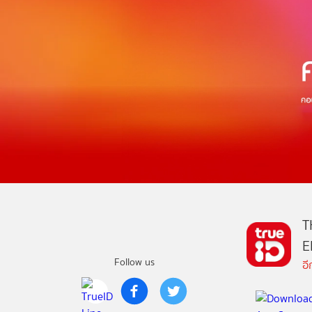
T
E
Follow us
อ