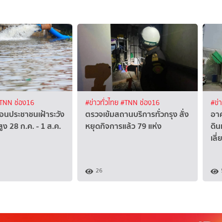
TNN ช่อง16
#ข่าวทั่วไทย
#TNN ช่อง16
#ข่
ือนประชาชนเฝ้าระวัง
ตรวจเข้มสถานบริการทั่วกรุง สั่ง
อาค
ูง 28 ก.ค. - 1 ส.ค.
หยุดกิจการแล้ว 79 แห่ง
ดิน
เลี
26