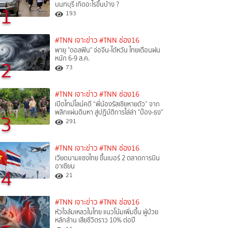
นนทบุรี เกิดอะไรขึ้นบ้าง ?
1
193
#TNN เจาะข่าว
#TNN ช่อง16
พายุ "ดอลฟิน" จ่อจีน-ไต้หวัน ไทยเตือนฝน
หนัก 6-9 ส.ค.
2
73
#TNN เจาะข่าว
#TNN ช่อง16
เปิดไทม์ไลน์คดี “พี่น้องรัสเซียหายตัว” จาก
พลิกแผ่นดินหา สู่ปฏิบัติการไล่ล่า "ป๋อง-ธง"
3
291
#TNN เจาะข่าว
#TNN ช่อง16
เวียดนามแซงไทย ขึ้นเบอร์ 2 ตลาดการบิน
อาเซียน
4
21
#TNN เจาะข่าว
#TNN ช่อง16
หัวใจล้มเหลวในไทย แนวโน้มเพิ่มขึ้น ผู้ป่วย
หลักล้าน เสียชีวิตราว 10% ต่อปี