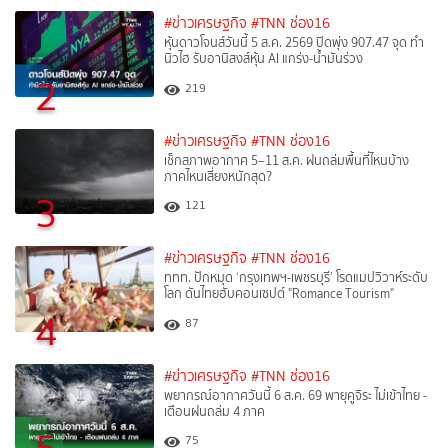
#ข่าวเศรษฐกิจ
#TNN ช่อง16
หุ้นดาวโจนส์วันนี้ 5 ส.ค. 2569 ปิดพุ่ง 907.47 จุด ทำ
นิวไฮ รับอานิสงส์หุ้น AI แกร่ง-น้ำมันร่วง
2
219
#ข่าวเศรษฐกิจ
#TNN ช่อง16
เช็กสภาพอากาศ 5–11 ส.ค. ฝนถล่มพื้นที่ไหนบ้าง
ภาคไหนเสี่ยงหนักสุด?
3
121
#ข่าวเศรษฐกิจ
#TNN ช่อง16
ททท. ปักหมุด ‘กรุงเทพฯ-เพชรบุรี’ โรดแมปวิวาห์ระดับ
โลก ดันไทยฮับคอนเซปต์ "Romance Tourism"
4
87
#ข่าวเศรษฐกิจ
#TNN ช่อง16
พยากรณ์อากาศวันนี้ 6 ส.ค. 69 พายุคูจิระ ไม่เข้าไทย -
เตือนฝนถล่ม 4 ภาค
75