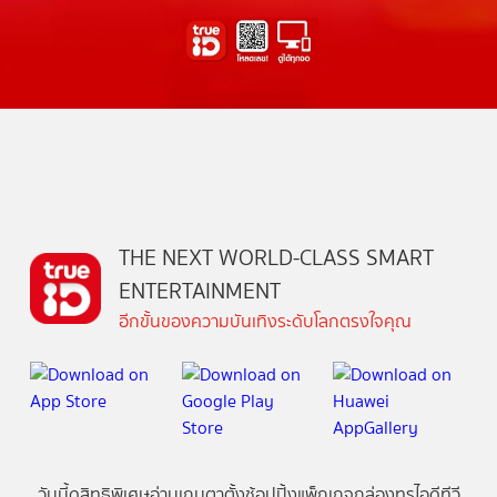
THE NEXT WORLD-CLASS SMART
ENTERTAINMENT
อีกขั้นของความบันเทิงระดับโลกตรงใจคุณ
วันนี้
ดู
สิทธิพิเศษ
อ่าน
เกม
ตาตั้ง
ช้อปปิ้ง
แพ็กเกจ
กล่องทรูไอดีทีวี