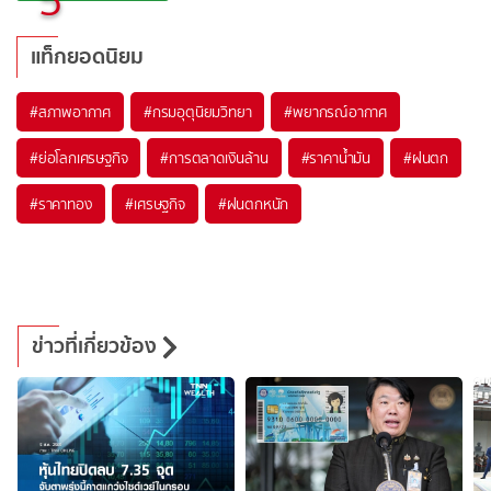
5
แท็กยอดนิยม
#
สภาพอากาศ
#
กรมอุตุนิยมวิทยา
#
พยากรณ์อากาศ
#
ย่อโลกเศรษฐกิจ
#
การตลาดเงินล้าน
#
ราคาน้ำมัน
#
ฝนตก
#
ราคาทอง
#
เศรษฐกิจ
#
ฝนตกหนัก
ข่าวที่เกี่ยวข้อง