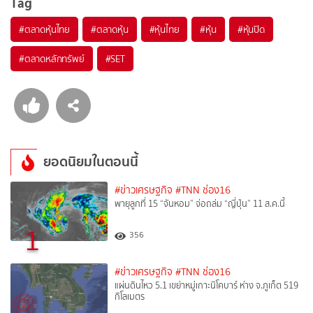
Tag
#
ตลาดหุ้นไทย
#
ตลาดหุ้น
#
หุ้นไทย
#
หุ้น
#
หุ้นปิด
#
ตลาดหลักทรัพย์
#
SET
ยอดนิยมในตอนนี้
#ข่าวเศรษฐกิจ
#TNN ช่อง16
พายุลูกที่ 15 “จันหอม” จ่อถล่ม “ญี่ปุ่น” 11 ส.ค.นี้
1
356
#ข่าวเศรษฐกิจ
#TNN ช่อง16
แผ่นดินไหว 5.1 เขย่าหมู่เกาะนิโคบาร์ ห่าง จ.ภูเก็ต 519
กิโลเมตร