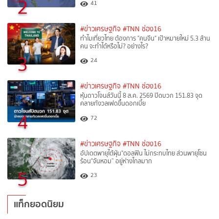
2
41
#ข่าวเศรษฐกิจ
#TNN ช่อง16
ทำไมเที่ยวไทย ต้องการ "คนจีน" เป้าหมายใหม่ 5.3 ล้าน
คน จะทำได้หรือไม่? อย่างไร?
3
24
#ข่าวเศรษฐกิจ
#TNN ช่อง16
หุ้นดาวโจนส์วันนี้ 8 ส.ค. 2569 ปิดบวก 151.83 จุด
คลายกังวลเฟดขึ้นดอกเบี้ย
4
72
#ข่าวเศรษฐกิจ
#TNN ช่อง16
อัปเดตพายุไต้ฝุ่น"ดอลฟิน ไม่กระทบไทย ส่วนพายุโซน
ร้อน"จันหอม” อยู่ห่างไกลมาก
5
23
แท็กยอดนิยม