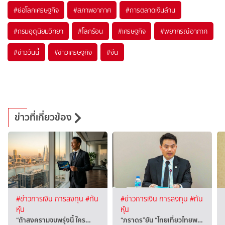
#
ย่อโลกเศรษฐกิจ
#
สภาพอากาศ
#
การตลาดเงินล้าน
#
กรมอุตุนิยมวิทยา
#
โลกร้อน
#
เศรษฐกิจ
#
พยากรณ์อากาศ
#
ข่าววันนี้
#
ข่าวเศรษฐกิจ
#
จีน
ข่าวที่เกี่ยวข้อง
#ข่าวการเงิน การลงทุน
#ทัน
#ข่าวการเงิน การลงทุน
#ทัน
หุ้น
หุ้น
“ถ้าสงครามจบพรุ่งนี้ ใคร…
“ภราดร”ยัน “ไทยเที่ยวไทยพ…