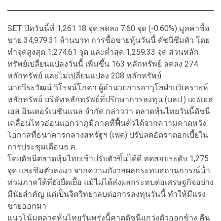
SET ปิดวันนี้ที่ 1,261.18 จุด ลดลง 7.60 จุด (-0.60%) มูลค่าซื้อ
ขาย 34,979.31 ล้านบาท การซื้อขายหุ้นวันนี้ ดัชนีซึมตัว โดย
ทำจุดสูงสุด 1,274.61 จุด และต่ำสุด 1,259.33 จุด ส่วนหลัก
ทรัพย์เปลี่ยนแปลงวันนี้ เพิ่มขึ้น 163 หลักทรัพย์ ลดลง 274
หลักทรัพย์ และไม่เปลี่ยนแปลง 208 หลักทรัพย์
นายวีระวัฒน์ วิโรจน์โภคา ผู้อำนวยการอาวุโสฝ่ายวิเคราะห์
หลักทรัพย์ บริษัทหลักทรัพย์ที่ปรึกษาการลงทุน (บลป.) เอฟเอส
เอส อินเตอร์เนชั่นแนล จำกัด กล่าวว่า ตลาดหุ้นไทยวันนี้ดัชนี
เคลื่อนไหวอ่อนแอกว่าภูมิภาคที่ฟื้นตัวได้จากความคาดหวัง
โอกาสที่ธนาคารกลางสหรัฐฯ (เฟด) ปรับลดอัตราดอกเบี้ยใน
การประชุมเดือนธ.ค.
โดยดัชนีตลาดหุ้นไทยเช้าปรับตัวขึ้นได้ดี ทดสอบระดับ 1,275
จุด และซึมตัวลงมา จากความกังวลผลกระทบสถานการณ์น้ำ
ท่วมภาคใต้ที่ยังยืดเยื้อ แม้ไม่ได้ส่งผลกระทบต่อเศรษฐกิจอย่าง
มีนัยสำคัญ แต่เป็นจิตวิทยาลบต่อการลงทุนวันนี้ ทำให้มีแรง
ขายออกมา
แนวโน้มตลาดหุ้นไทยวันพรุ่งนี้คาดดัชนีแกว่งตัวออกข้าง คืน