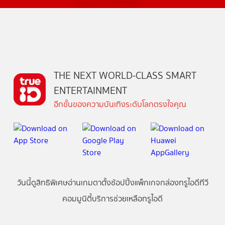
THE NEXT WORLD-CLASS SMART
ENTERTAINMENT
อีกขั้นของความบันเทิงระดับโลกตรงใจคุณ
วันนี้
ดู
สิทธิพิเศษ
อ่าน
เกม
ตาตั้ง
ช้อปปิ้ง
แพ็กเกจ
กล่องทรูไอดีทีวี
คอมมูนิตี้
บริการช่วยเหลือทรูไอดี