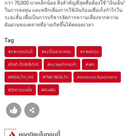
กว่า 70,000 บาทเล็กน้อย สิ่งสำคัญที่สุดคือต้องใช้ "เงินเย็น"
ในการลงทุน และหลีกเลี่ยงการใช้เงินร้อนเพื่อเก็งกำไรใน
ระยะสั้น เพื่อเป็นการบริหารจัดการความเสี่ยงจากความ
ผันผวนของตลาดที่อาจเกิดขึ้นได้ตลอดเวลา
Tag
#
ราคาทองวันนี้
#
แนวโน้มราคาทอง
#
การลงทุน
#
จิตติ ตั้งสิทธิ์ภักดี
#
สมาคมค้าทองคำ
#
เฟด
#
WEALTH LIVE
#
TNN WEALTH
#
สงครามตะวันออกกลาง
#
อัตราดอกเบี้ย
#
เงินเฟ้อ
ยอดนิยมในตอนนี้