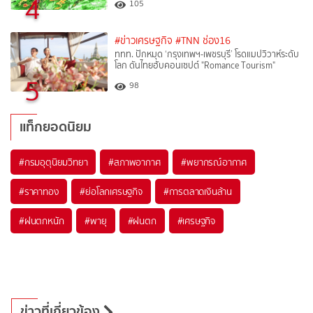
4
105
#ข่าวเศรษฐกิจ
#TNN ช่อง16
ททท. ปักหมุด ‘กรุงเทพฯ-เพชรบุรี’ โรดแมปวิวาห์ระดับ
โลก ดันไทยฮับคอนเซปต์ "Romance Tourism"
5
98
แท็กยอดนิยม
#
กรมอุตุนิยมวิทยา
#
สภาพอากาศ
#
พยากรณ์อากาศ
#
ราคาทอง
#
ย่อโลกเศรษฐกิจ
#
การตลาดเงินล้าน
#
ฝนตกหนัก
#
พายุ
#
ฝนตก
#
เศรษฐกิจ
ข่าวที่เกี่ยวข้อง