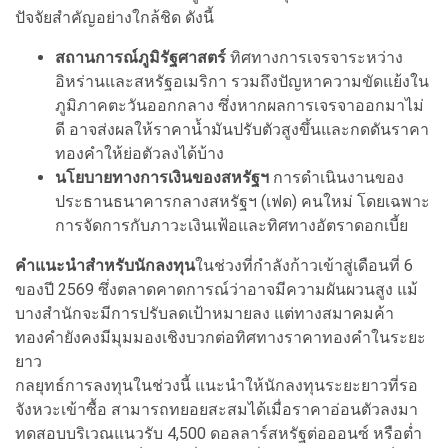
ปัจจัยสำคัญอย่างใกล้ชิด ดังนี้
สถานการณ์ภูมิรัฐศาสตร์
ทิศทางการเจรจาระหว่าง
อิหร่านและสหรัฐอเมริกา รวมถึงปัญหาความขัดแย้งใน
ภูมิภาคตะวันออกกลาง ซึ่งหากผลการเจรจาออกมาไม่
ดี อาจส่งผลให้ราคาน้ำมันปรับตัวสูงขึ้นและกดดันราคา
ทองคำให้ย่อตัวลงได้บ้าง
นโยบายทางการเงินของสหรัฐฯ
การดำเนินงานของ
ประธานธนาคารกลางสหรัฐฯ (เฟด) คนใหม่ โดยเฉพาะ
การจัดการกับภาวะเงินเฟ้อและทิศทางอัตราดอกเบี้ย
คำแนะนำสำหรับนักลงทุน
ในช่วงที่กำลังก้าวเข้าสู่เดือนที่ 6
ของปี 2569 ซึ่งตลาดคาดการณ์ว่าอาจมีความผันผวนสูง แม้
บางสำนักจะมีการปรับลดเป้าหมายลง แต่ทางสมาคมค้า
ทองคำยังคงมีมุมมองเชิงบวกต่อทิศทางราคาทองคำในระยะ
ยาว
กลยุทธ์การลงทุนในช่วงนี้ แนะนำให้นักลงทุนระยะยาวที่รอ
จังหวะเข้าซื้อ สามารถทยอยสะสมได้เมื่อราคาอ่อนตัวลงมา
ทดสอบบริเวณแนวรับ 4,500 ดอลลาร์สหรัฐต่อออนซ์ หรือต่ำ