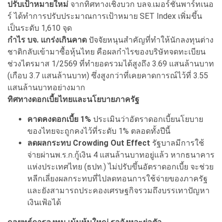
ปรับเป้าหมายใหม่
จากทิศทางเชิงบวก บลจ.เมอร์ชั่นพาร์ทเนอ
ร์ ได้ทำการปรับประมาณการเป้าหมาย SET Index เพิ่มขึ้น
เป็นระดับ 1,610 จุด
กำไร บจ. แกร่งเกินคาด
ปัจจัยหนุนสำคัญที่ทำให้นักลงทุนต่าง
ชาติกลับเข้ามาซื้อหุ้นไทย คือผลกำไรของบริษัทจดทะเบียน
ช่วงไตรมาส 1/2569 ที่ทำยอดรวมได้สูงถึง 3.69 แสนล้านบาท
(เกือบ 3.7 แสนล้านบาท) ซึ่งสูงกว่าที่เคยคาดการณ์ไว้ที่ 3.55
แสนล้านบาทอย่างมาก
ทิศทางดอกเบี้ยไทยและนโยบายภาครัฐ
คาดคงดอกเบี้ย 1%
ประเมินว่าอัตราดอกเบี้ยนโยบาย
ของไทยจะถูกคงไว้ที่ระดับ 1% ตลอดทั้งปีนี้
ลดผลกระทบ Crowding Out Effect
รัฐบาลมีการใช้
จ่ายผ่านพ.ร.ก.กู้เงิน 4 แสนล้านบาทอยู่แล้ว หากธนาคาร
แห่งประเทศไทย (ธปท.) ไม่ปรับขึ้นอัตราดอกเบี้ย จะช่วย
หลีกเลี่ยงผลกระทบที่ไปลดทอนการใช้จ่ายของภาครัฐ
และยังสามารถประคองเศรษฐกิจรวมถึงบรรเทาปัญหา
เงินเฟ้อได้