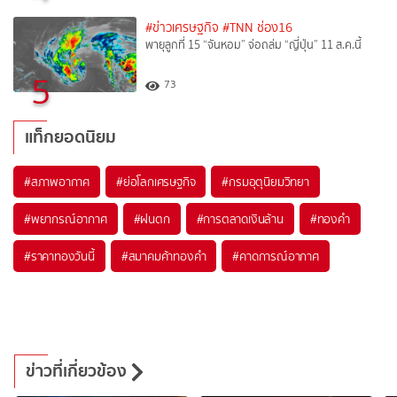
#ข่าวเศรษฐกิจ
#TNN ช่อง16
พายุลูกที่ 15 “จันหอม” จ่อถล่ม “ญี่ปุ่น” 11 ส.ค.นี้
5
73
แท็กยอดนิยม
#
สภาพอากาศ
#
ย่อโลกเศรษฐกิจ
#
กรมอุตุนิยมวิทยา
#
พยากรณ์อากาศ
#
ฝนตก
#
การตลาดเงินล้าน
#
ทองคำ
#
ราคาทองวันนี้
#
สมาคมค้าทองคำ
#
คาดการณ์อากาศ
ข่าวที่เกี่ยวข้อง