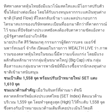
ทิศทางตลาดหุ้นไทยยังมีแนวโน้มสดใสและมีโอกาสปรับตัว
ขึ้นได้อย่างต่อเนื่อง โดยได้รับแรงหนุนจากกระแสเงินทุนต่าง
ชาติ (Fund Flow) ที่ไหลกลับเข้ามา และผลประกอบการ
ไตรมาสแรกของบริษัทจดทะเบียนที่ออกมาดีกว่าที่คาดการณ์
ไว้ ขณะที่ปัจจัยต่างประเทศยังคงต้องจับตาความขัดแย้งทาง
ภูมิรัฐศาสตร์อย่างใกล้ชิด
นายประกิต สิริวัฒนเกตุ กรรมการผู้จัดการบลจ. เมอร์ชั่
นพาร์ทเนอร์ จำกัด เปิดเผยในรายการ WEALTH LIVE ว่า ภาพ
รวมของตลาดหุ้นไทยในขณะนี้มีความแข็งแกร่ง โดยมีแรง
ผลักดันหลักมาจากกลุ่มหุ้นขนาดใหญ่ (Big Cap) เช่น กลุ่ม
สื่อสารและกลุ่มธนาคารพาณิชย์ที่มีแรงซื้อจากนักลงทุนต่าง
ชาติเข้ามาสนับสนุน
ชนเป้าเดิม 1,558 จุด พร้อมปรับเป้าหมายใหม่ SET แตะ
1,610 จุด
ชนแนวต้านสำคัญ
เมื่อวันจันทร์ที่ผ่านมา ดัชนี
ตลาดหลักทรัพย์แห่งประเทศไทย (SET Index) ติดแนวต้าน
บริเวณ 1,559 จุด โดยทำจุดสูงสุด (High) ไว้ที่ระดับ 1,558 จุด
ซึ่งตรงกับเป้าหมายแนวต้านเดิมที่เคยประเมินไว้พอดี