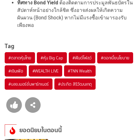
ทิศทาง Bond Yield
ต้องติดตามการประมูลพันธบัตรใน
สัปดาห์หน้าอย่างใกล้ชิด ซึ่งอาจส่งผลให้เกิดความ
ผันผวน (Bond Shock) หากไม่มีแรงซื้อเข้ามารองรับ
เพียงพอ
Tag
#
ตลาดหุ้นไทย
#
หุ้น Big Cap
#
ฟันด์โฟลว์
#
ดอกเบี้ยนโยบาย
#
เงินเฟ้อ
#
WEALTH LIVE
#
TNN Wealth
#
บลจ.เมอร์ชั่นพาร์ทเนอร์
#
ประกิต สิริวัฒนเกตุ
ยอดนิยมในตอนนี้