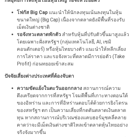
กลยุทธ์การลงทุน เน้นหุ้นใหญ่ รอจังหวะย่อตัว
โฟกัส Big Cap
แนะนำให้นักลงทุนเน้นลงทุนในหุ้น
ขนาดใหญ่ (Big Cap) เนื่องจากตลาดยังมีพื้นที่รองรับ
เม็ดเงินต่างชาติ
รอจังหวะตลาดพักตัว
สำหรับหุ้นที่ปรับตัวขึ้นมาสูงแล้ว
โดยเฉพาะฝั่งสหรัฐฯ (กลุ่มเทคโนโลยี, AI, เซมิ
คอนดักเตอร์) หรือหุ้นไทยบางตัว แนะนำให้หลีกเลี่ยง
การไล่ราคา และรอจังหวะที่ตลาดมีการย่อตัว (Take
Profit) ก่อนทยอยเข้าสะสม
ปัจจัยเสี่ยงต่างประเทศที่ต้องจับตา
ความขัดแย้งในตะวันออกกลาง
สถานการณ์ความ
ตึงเครียดจากการที่สหรัฐฯ โจมตีพื้นที่เกาะทางตอนใต้
ของอิหร่าน และการที่อิหร่านตอบโต้ด้วยการยิงโดรน
ของสหรัฐฯ ตก เป็นความเสี่ยงที่กดดันตลาดเงินตลาด
ทุน หากสถานการณ์บริเวณช่องแคบฮอร์มุซคลี่คลาย
คาดว่าจะมีเม็ดเงินต่างชาติไหลเข้าตลาดหุ้นไทยอย่าง
จริงจังมากขึ้น