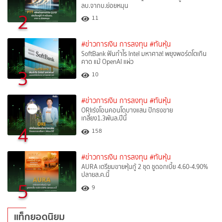
ลบ.จากบ.ย่อยหนุน
2
11
#ข่าวการเงิน การลงทุน
#ทันหุ้น
SoftBank ฟันกำไร Intel มหาศาล! พยุงพอร์ตโตเกิน
คาด แม้ OpenAI แผ่ว
3
10
#ข่าวการเงิน การลงทุน
#ทันหุ้น
ORIเร่งโอนคอนโดบางแสน ปักธงขาย
เกลี้ยง1.3พันล.ปีนี้
4
158
#ข่าวการเงิน การลงทุน
#ทันหุ้น
AURA เตรียมขายหุ้นกู้ 2 ชุด ชูดอกเบี้ย 4.60-4.90%
ปลายส.ค.นี้
5
9
แท็กยอดนิยม