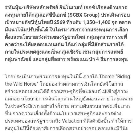
#ทันหุ้น-บริษัทหลักทรัพย์ อินโนเวสท์ เอกซ์ เรือธงด้านการ
ลงทุนภายใต้กลุ่มเอสซีบีเอกซ์ (SCBX Group) ประเมินกรอบ
เป้าหมายดัชนีหุ้นไทยปี 2569 ที่ระดับ 1,350–1,400 จุด ตลาด
มีแนวโน้มปรับขึ้นได้ ในไตรมาสแรกจากแรงหนุนการเลือก
ตั้งและนโยบายเร่งด่วนของรัฐบาลใหม่ กลุ่มอุตสาหกรรมที่
คาดว่าจะให้ผลตอบแทนเด่น ได้แก่ กลุ่มที่มีสัดส่วนรายได้
ภายในประเทศสูงและเป็นกลุ่มเชิงรับ เช่น กลุ่มการแพทย์
กลุ่มพาณิชย์ และกลุ่มสื่อสาร พร้อมแนะนำ 4 ธีมการลงทุน
โดยประเมินภาพรวมการลงทุนในปีนี้ ภายใต้ Theme “Riding
the Wild Horse” โดยมองว่าตลาดการเงินโลกยังมีโอกาส
สร้างผลตอบแทนได้ดี จากเศรษฐกิจที่ชะลอแต่ไม่เข้าสู่ภาวะ
ถดถอย นโยบายการเงินโลกส่วนใหญ่ยังผ่อนคลาย โดยเฉพาะ
ในช่วงครึ่งปีแรก อย่างไรก็ตาม ความผันผวนอาจจะเพิ่มมาก
ขึ้น จากความเสี่ยงทั้งด้านนโยบายเศรษฐกิจและการต่าง
ประเทศของสหรัฐฯ รวมถึง Valuation ที่ตึงตัวยิ่งขึ้น ทำให้การ
ลงทุนในปีนี้ต้องอาศัยการเลือกสรรอย่างรอบคอบและมีวินัย