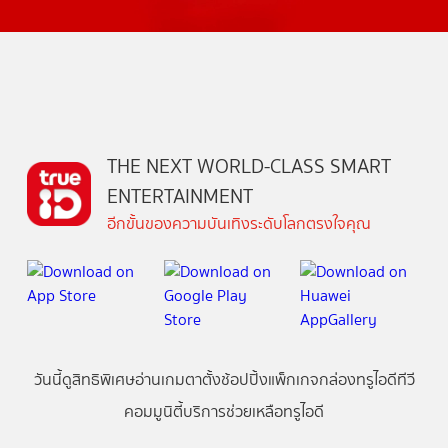
THE NEXT WORLD-CLASS SMART
ENTERTAINMENT
อีกขั้นของความบันเทิงระดับโลกตรงใจคุณ
วันนี้
ดู
สิทธิพิเศษ
อ่าน
เกม
ตาตั้ง
ช้อปปิ้ง
แพ็กเกจ
กล่องทรูไอดีทีวี
คอมมูนิตี้
บริการช่วยเหลือทรูไอดี