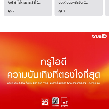
AAI กำไรไตรมาส 2 ที่ 1…
บอนด์ออมพลัสฮิต จั…
9
6