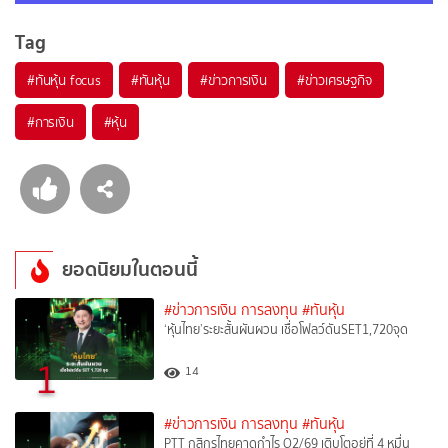
Tag
#
ทันหุ้น focus
#
ทันหุ้น
#
ข่าวการเงิน
#
ข่าวเศรษฐกิจ
#
การเงิน
#
หุ้น
ยอดนิยมในตอนนี้
#ข่าวการเงิน การลงทุน
#ทันหุ้น
‘หุ้นไทย’ระยะสั้นผันผวน เชื่อโฟลว์ดันSET1,720จุด
1
14
#ข่าวการเงิน การลงทุน
#ทันหุ้น
PTT กสิกรไทยคาดกำไร Q2/69 เติบโตอยู่ที่ 4 หมื่น