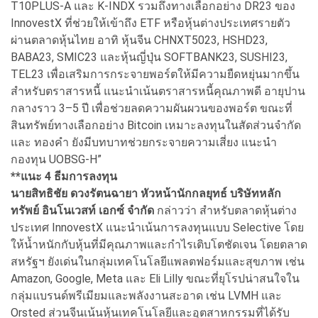
T10PLUS-A และ K-INDX รวมถึงทางเลือกอย่าง DR23 ของ
InnovestX ที่ช่วยให้เข้าถึง ETF หรือหุ้นต่างประเทศรายตัว
ผ่านตลาดหุ้นไทย อาทิ หุ้นจีน CHNXT5023, HSHD23,
BABA23, SMIC23 และหุ้นญี่ปุ่น SOFTBANK23, SUSHI23,
TEL23 เพื่อเสริมการกระจายพอร์ตให้มีความยืดหยุ่นมากขึ้น
สำหรับตราสารหนี้ แนะนำเน้นตราสารหนี้คุณภาพดี อายุปาน
กลางราว 3–5 ปี เพื่อช่วยลดความผันผวนของพอร์ต ขณะที่
สินทรัพย์ทางเลือกอย่าง Bitcoin เหมาะลงทุนในสัดส่วนจำกัด
และ ทองคำ ยังมีบทบาทช่วยกระจายความเสี่ยง แนะนำ
กองทุน UOBSG-H”
**แนะ 4 ธีมการลงทุน
นายสิทธิชัย ดวงรัตนฉายา หัวหน้านักกลยุทธ์ บริษัทหลัก
ทรัพย์ อินโนเวสท์ เอกซ์ จำกัด
กล่าวว่า สำหรับตลาดหุ้นต่าง
ประเทศ InnovestX แนะนำเน้นการลงทุนแบบ Selective โดย
ให้น้ำหนักกับหุ้นที่มีคุณภาพและกำไรเติบโตชัดเจน โดยตลาด
สหรัฐฯ ยังเด่นในกลุ่มเทคโนโลยีแพลตฟอร์มและสุขภาพ เช่น
Amazon, Google, Meta และ Eli Lilly ขณะที่ยุโรปน่าสนใจใน
กลุ่มแบรนด์พรีเมียมและพลังงานสะอาด เช่น LVMH และ
Orsted ส่วนจีนเน้นหุ้นเทคโนโลยีและอุตสาหกรรมที่ได้รับ