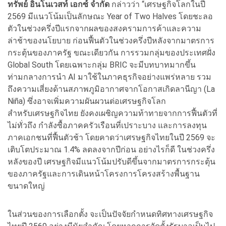
ทรัพย์ อินโนเวสท์ เอกซ์ จำกัด
กล่าวว่า “เศรษฐกิจโลกในปี
2569 มีแนวโน้มเป็นลักษณะ Year of Two Halves โดยชะลอ
ตัวในช่วงครึ่งปีแรกจากผลของสงครามการค้าและความ
ล่าช้าของนโยบาย ก่อนฟื้นตัวในช่วงครึ่งปีหลังจากมาตรการ
กระตุ้นของภาครัฐ ขณะเดียวกัน การรวมกลุ่มของประเทศฝั่ง
Global South โดยเฉพาะกลุ่ม BRIC จะมีบทบาทมากขึ้น
ท่ามกลางการนำ AI มาใช้ในภาคธุรกิจอย่างแพร่หลาย รวม
ถึงความเสี่ยงด้านสภาพภูมิอากาศจากโอกาสเกิดลานีญา (La
Niña) ซึ่งอาจเพิ่มความผันผวนต่อเศรษฐกิจโลก
สำหรับเศรษฐกิจไทย ยังคงเผชิญความท้าทายจากการฟื้นตัวที่
ไม่ทั่วถึง กำลังซื้อภาคครัวเรือนที่เปราะบาง และการลงทุน
ภาคเอกชนที่ฟื้นตัวช้า โดยคาดว่าเศรษฐกิจไทยในปี 2569 จะ
เติบโตประมาณ 1.4% ลดลงจากปีก่อน อย่างไรก็ดี ในช่วงครึ่ง
หลังของปี เศรษฐกิจมีแนวโน้มปรับดีขึ้นจากมาตรการกระตุ้น
ของภาครัฐและการเดินหน้าโครงการโครงสร้างพื้นฐาน
ขนาดใหญ่
ในส่วนของการเลือกตั้ง จะเป็นปัจจัยกำหนดทิศทางเศรษฐกิจ