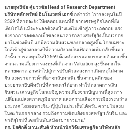
นายสุทธิชัย คุ้มวรชัย Head of Research Department
บริษัทหลักทรัพย์ อินโนเวสท์ เอกซ์
กล่าวว่า “การลงทุนในปี
2569 ที่คาดจะยังให้ผลตอบแทนที่ดี จากเศรษฐกิจโลกที่ยัง
เติบโตได้ แม้จะชะลอตัวลงบ้างแต่ไม่เข้าสู่ภาวะถดถอย แรง
ส่งจากการลดดอกเบี้ยของธนาคารกลางสหรัฐยังเป็นบวกต่อ
มาในช่วงต้นปี แต่มีความผันผวนของตลาดสูงขึ้น โดยเฉพาะ
ใกล้เข้าสู่ช่วงกลางปีที่ความกังวลเงินเฟ้ออาจเพิ่มกลับขึ้นมา
ดังนั้น การลงทุนในปี 2569 ต้องคัดสรรและกระจายตัวมากขึ้น
จากความเสี่ยงการลงทุนที่เกิดจาก Valuation สูงขึ้นมากใน
หลายตลาด อาจนำไปสู่การปรับตัวลดลงหากเกิดเหตุไม่คาด
ฝัน สงครามการค้าที่อาจกลับมาเพิ่มขึ้นจากบุคลิกของ
ประธานาธิบดีทรัมป์ที่คาดเดาได้ยาก ทำให้ตลาดการเงิน
ผันผวน เศรษฐกิจโลกเผชิญความเสี่ยงจากปัญหาหนี้สูง การ
เปลี่ยนแปลงสภาพภูมิอากาศ และความเสี่ยงการเมืองระหว่าง
ประเทศ โดยเฉพาะจีน-ญี่ปุ่นในประเด็นไต้หวัน ความไม่สงบ
ในตะวันออกกลาง รวมถึงความขัดแย้งของสหรัฐฯ กับจีน และ
ชาติยุโรปที่เคยเป็นพันธมิตรมายาวนาน”
ดร. ปิยศักดิ์ มานะสันต์ หัวหน้านักวิจัยเศรษฐกิจ บริษัทหลัก