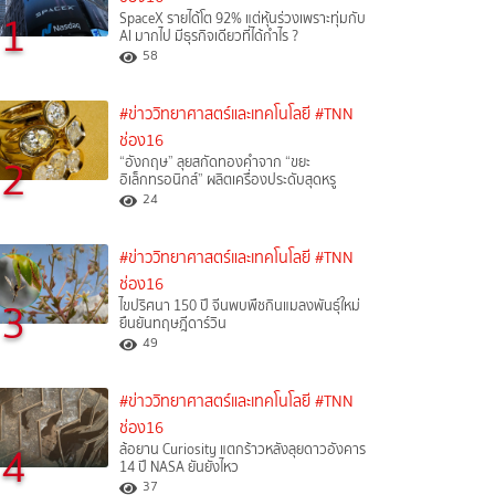
1
SpaceX รายได้โต 92% แต่หุ้นร่วงเพราะทุ่มกับ
AI มากไป มีธุรกิจเดียวที่ได้กำไร ?
58
#ข่าววิทยาศาสตร์และเทคโนโลยี
#TNN
ช่อง16
2
“อังกฤษ” ลุยสกัดทองคำจาก “ขยะ
อิเล็กทรอนิกส์” ผลิตเครื่องประดับสุดหรู
24
#ข่าววิทยาศาสตร์และเทคโนโลยี
#TNN
ช่อง16
3
ไขปริศนา 150 ปี จีนพบพืชกินแมลงพันธุ์ใหม่
ยืนยันทฤษฎีดาร์วิน
49
#ข่าววิทยาศาสตร์และเทคโนโลยี
#TNN
ช่อง16
4
ล้อยาน Curiosity แตกร้าวหลังลุยดาวอังคาร
14 ปี NASA ยันยังไหว
37