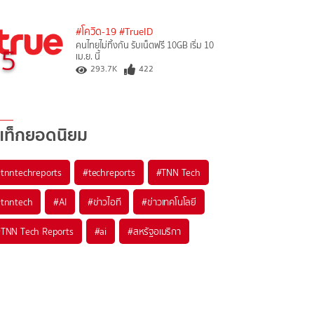
#โควิด-19
#TrueID
คนไทยไม่ทิ้งกัน รับเน็ตฟรี 10GB เริ่ม 10
5
เม.ย. นี้
293.7K
422
แท็กยอดนิยม
#
tnntechreports
#
techreports
#
TNN Tech
#
tnntech
#
AI
#
ข่าวไอที
#
ข่าวเทคโนโลยี
#
TNN Tech Reports
#
ai
#
สหรัฐอเมริกา