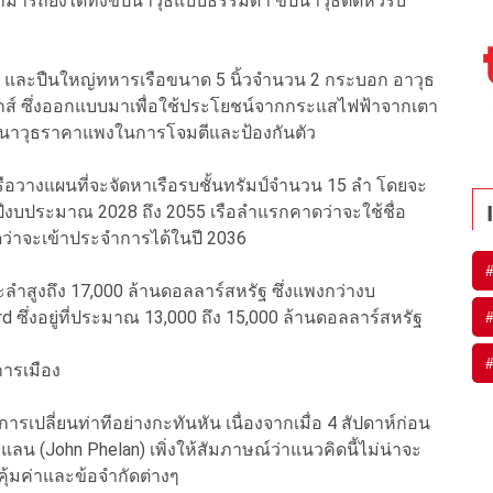
สามารถยิงได้ทั้งขีปนาวุธแบบธรรมดา ขีปนาวุธติดหัวรบ
un) และปืนใหญ่ทหารเรือขนาด 5 นิ้วจำนวน 2 กระบอก อาวุธ
กส์ ซึ่งออกแบบมาเพื่อใช้ประโยชน์จากกระแสไฟฟ้าจากเตา
อขีปนาวุธราคาแพงในการโจมตีและป้องกันตัว
วางแผนที่จะจัดหาเรือรบชั้นทรัมป์จำนวน 15 ลำ โดยจะ
งปีงบประมาณ 2028 ถึง 2055 เรือลำแรกคาดว่าจะใช้ชื่อ
าดว่าจะเข้าประจำการได้ในปี 2036
ะลำสูงถึง 17,000 ล้านดอลลาร์สหรัฐ ซึ่งแพงกว่างบ
 ซึ่งอยู่ที่ประมาณ 13,000 ถึง 15,000 ล้านดอลลาร์สหรัฐ
การเมือง
ารเปลี่ยนท่าทีอย่างกะทันหัน เนื่องจากเมื่อ 4 สัปดาห์ก่อน
ลน (John Phelan) เพิ่งให้สัมภาษณ์ว่าแนวคิดนี้ไม่น่าจะ
คุ้มค่าและข้อจำกัดต่างๆ