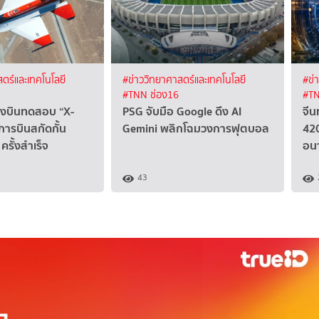
ตร์และเทคโนโลยี
#ข่าววิทยาศาสตร์และเทคโนโลยี
#ข่
#TNN ช่อง16
#TN
ื่องบินทดสอบ “X-
PSG จับมือ Google ดึง AI
จีน
การบินสกัดกั้น
Gemini พลิกโฉมวงการฟุตบอล
420
ครั้งสำเร็จ
อน
43