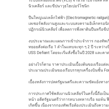
ระบบแท่นยิงแนวดิ่ง (VLS) จำนวน 128 เซลล์ ที่
นิวเคลียร์ และขีปนาวุธไฮเปอร์โซนิก
ปืนใหญ่แม่เหล็กไฟฟ้า (Electromagnetic railg
เลเซอร์พลังงานสูงและระบบสงครามอิเล็กทรอนิ
ปฏิกรณ์นิวเคลียร์ เพื่อลดการพึ่งพาดินปืนหรื
งบประมาณและแผนการเข้าประจำการ กองทัพเรือ
ทยอยสั่งต่อเรือ 1 ลำในแทบจะทุก ๆ 2 ปี ระหว่า
USS Defiant โดยจะเริ่มสั่งซื้อในปี 2028 และค
อย่างไรก็ตาม ราคาประเมินเบื้องต้นของเรือแต่ล
ประมาณประเมินของเรือบรรทุกเครื่องบินชั้น Ford
เบื้องหลังการปลดรัฐมนตรีและความขัดแย้งทาง
การประกาศใช้พลังงานนิวเคลียร์ในครั้งนี้ถือเป็นก
หน้า อดีตรัฐมนตรีว่าการทบวงทหารเรือ จอห์น ฟีแ
เกิดขึ้น เนื่องจากกองทัพเรือต้องประเมินถึงความ