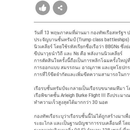
วันที่ 13 พฤษภาคมที่ผ่านมา กองทัพเรือสหรัฐฯ 
ประจัญบานชั้นทรัมป์ (Trump class battleships
นิวเคลียร์ โดยใช้รหัสเรียกชื่อเรือว่า BBGNs ซึ
ขีปนาวุธนำวิถี และ Ns คือ พลังงานนิวเคลียร์
การตัดสินใจครั้งนี้ถือเป็นการพลิกโฉมครั้งให
การออกแบบ สมรรถนะ อาณุภาพ และยุทโธปกรณ์ระ
การที่ไร้ขีดจำกัดและเพิ่มขีดความสามารถในก
เรือรบชั้นทรัมป์จะกลายเป็นเรือรบขนาดมหึมา 
เรือพิฆาตชั้น Arleigh Burke Flight III ถึงประ
ทำความเร็วสูงสุดได้มากกว่า 30 นอต
กองทัพเรือระบุว่าเรือรบชั้นนี้ไม่ได้ถูกสร้างมาเ
ระยะไกล และเป็นฐานบัญชาการรบเคลื่อนที่ โดยม