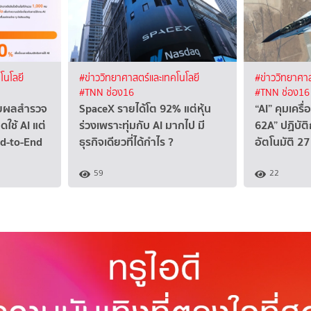
โนโลยี
#ข่าววิทยาศาสตร์และเทคโนโลยี
#ข่าววิทยาศาส
#TNN ช่อง16
#TNN ช่อง16
ผยผลสำรวจ
SpaceX รายได้โต 92% แต่หุ้น
“AI” คุมเคร
ดใช้ AI แต่
ร่วงเพราะทุ่มกับ AI มากไป มี
62A” ปฏิบัติ
nd-to-End
ธุรกิจเดียวที่ได้กำไร ?
อัตโนมัติ 27 
59
22