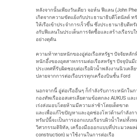
หลังจากนั้นเพียงวันเดียว จอห์น ฟีแลน (John Ph
เกิดจากความขัดแย้งกับประธานาธิบดีโดนัลด์ ทรัม
ให้เรือเข้าประจำการเร็วขึ้น ซึ่งประธานาธิบดีทร
งกับฟีแลนในประเด็นการจัดซื้อและสร้างเรือรบใ
อย่างดุดัน
ความท้าทายหนักของอู่ต่อเรือสหรัฐฯ ปัจจัยหลักที่
หนักอึ้งของอุตสาหกรรมต่อเรือสหรัฐฯ ปัจจุบันมีเ
ประเทศที่รับผิดชอบต่อเรือผิวน้ำพลังงานนิวเค
ปลายจากการต่อเรือบรรทุกเครื่องบินชั้น Ford
นอกจากนี้ อู่ต่อเรืออื่นๆ ก็กำลังรับภาระหนักในก
กองทัพเรือออสเตรเลียตามข้อตกลง AUKUS และเรือ
เร่งส่งมอบโดยห้ามมีความล่าช้าโดยเด็ดขาด
และเพื่อแก้ไขปัญหาและอุดช่องโหว่ด้านกำลังกา
ทรัมป์นี้จะเป็นการออกแบบเรือรบผิวน้ำใหม่ทั้
วิศวกรรมดิจิทัล, เครื่องมือออกแบบที่ประมวลผล
construction) มาใช้งานในการต่อเรือ