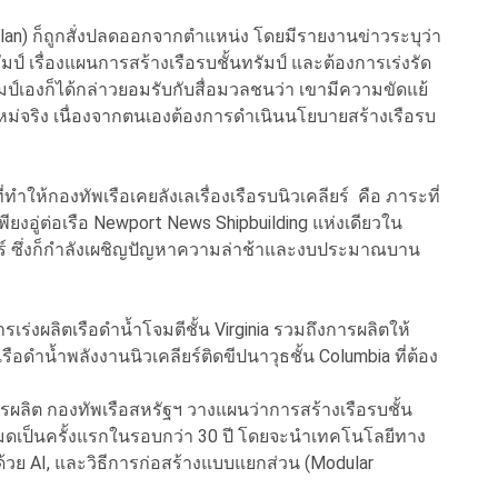
elan) ก็ถูกสั่งปลดออกจากตำแหน่ง โดยมีรายงานข่าวระบุว่า
ป์ เรื่องแผนการสร้างเรือรบชั้นทรัมป์ และต้องการเร่งรัด
ัมป์เองก็ได้กล่าวยอมรับกับสื่อมวลชนว่า เขามีความขัดแย้
หม่จริง เนื่องจากตนเองต้องการดำเนินนโยบายสร้างเรือรบ
ทำให้กองทัพเรือเคยลังเลเรื่องเรือรบนิวเคลียร์ คือ ภาระที่
พียงอู่ต่อเรือ Newport News Shipbuilding แห่งเดียวใน
ลียร์ ซึ่งก็กำลังเผชิญปัญหาความล่าช้าและงบประมาณบาน
ารเร่งผลิตเรือดำน้ำโจมตีชั้น Virginia รวมถึงการผลิตให้
ดำน้ำพลังงานนิวเคลียร์ติดขีปนาวุธชั้น Columbia ที่ต้อง
รผลิต กองทัพเรือสหรัฐฯ วางแผนว่าการสร้างเรือรบชั้น
งหมดเป็นครั้งแรกในรอบกว่า 30 ปี โดยจะนำเทคโนโลยีทาง
ด้วย AI, และวิธีการก่อสร้างแบบแยกส่วน (Modular