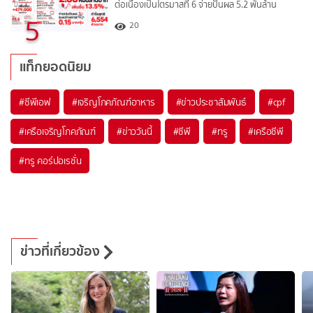
ต่อเนื่องเป็นไตรมาสที่ 6 จ่ายปันผล 5.2 พันล้าน
5
20
แท็กยอดนิยม
#
ซีพีเอฟ
#
เจริญโภคภัณฑ์อาหาร
#
ข่าวประชาสัมพันธ์
#
cpf
#
เครือเจริญโภคภัณฑ์
#
ข่าววันนี้
#
ซีพี
#
ทรู
#
เครือซีพี
#
ทรู คอร์ปอเรชั่น
ข่าวที่เกี่ยวข้อง