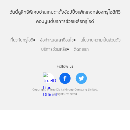
วันนี้
ดู
สิทธิพิเศษ
อ่าน
เกม
ตาตั้ง
ช้อปปิ้ง
แพ็กเกจ
กล่องทรูไอดีทีวี
คอมมูนิตี้
บริการช่วยเหลือทรูไอดี
เกี่ยวกับทรูไอดี
ข้อกำหนดและเงื่อนไข
นโยบายความเป็นส่วนตัว
บริการช่วยเหลือ
ติดต่อเรา
Follow us
Copyright © True Digital Group Company Limited.
All rights reserved