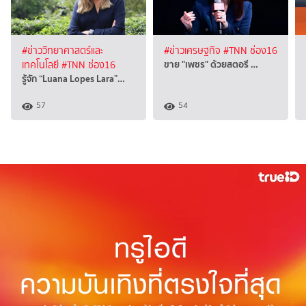
#ข่าววิทยาศาสตร์และ
#ข่าวเศรษฐกิจ
#TNN ช่อง16
ขาย "เพชร" ด้วยสตอรี …
เทคโนโลยี
#TNN ช่อง16
รู้จัก “Luana Lopes Lara”…
57
54