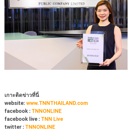
เกาะติดข่าวที่นี่
website:
www.TNNTHAILAND.com
facebook :
TNNONLINE
facebook live :
TNN Live
twitter :
TNNONLINE