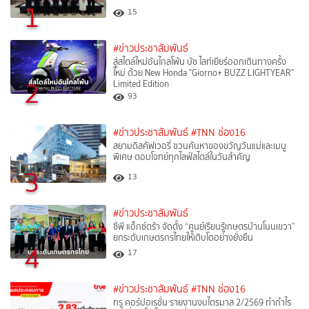
1
15
#ข่าวประชาสัมพันธ์
สู่สไตล์ใหม่อันไกลโพ้น บัซ ไลท์เยียร์ออกเดินทางครั้ง
ใหม่ ด้วย New Honda "Giorno+ BUZZ LIGHTYEAR"
2
Limited Edition
93
#ข่าวประชาสัมพันธ์
#TNN ช่อง16
สยามดิสคัฟเวอรี่ ชวนค้นหาของขวัญวันแม่และเมนู
พิเศษ ตอบโจทย์ทุกไลฟ์สไตล์ในวันสำคัญ
3
13
#ข่าวประชาสัมพันธ์
ซีพี แอ็กซ์ตร้า จัดตั้ง “ศูนย์เรียนรู้เกษตรบ้านโนนเขวา”
ยกระดับเกษตรกรไทยให้เติบโตอย่างยั่งยืน
4
17
#ข่าวประชาสัมพันธ์
#TNN ช่อง16
ทรู คอร์ปอเรชั่น รายงานงบไตรมาส 2/2569 ทำกำไร