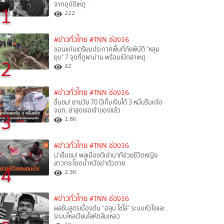
จากอุบัติเหตุ
1
222
#ข่าวทั่วไทย
#TNN ช่อง16
ขอนแก่นเตรียมประกาศพื้นที่ภัยพิบัติ "หลุม
ยุบ" 7 จุดที่ภูผาม่าน พร้อมเปิดสาเหตุ
2
42
#ข่าวทั่วไทย
#TNN ช่อง16
ชื่นชม! ยายวัย 70 ปีเก็บเงินได้ 3 หมื่นรีบแจ้ง
จนท. ล่าสุดเจอเจ้าของแล้ว
3
1.8K
#ข่าวทั่วไทย
#TNN ช่อง16
น่าชื่นชม! พลเมืองดีเล่านาทีช่วยชีวิตหญิง
สาวกระโดดน้ำหวังฆ่าตัวตาย
4
2.3K
#ข่าวทั่วไทย
#TNN ช่อง16
ผลชันสูตรเบื้องต้น “ฮลุน โซโล่” ระบบหัวใจและ
ระบบไหลเวียนโลหิตล้มเหลว