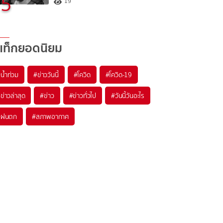
5
19
แท็กยอดนิยม
#
น้ำท่วม
#
ข่าววันนี้
#
โควิด
#
โควิด-19
#
ข่าวล่าสุด
#
ข่าว
#
ข่าวทั่วไป
#
วันนี้วันอะไร
#
ฝนตก
#
สภาพอากาศ