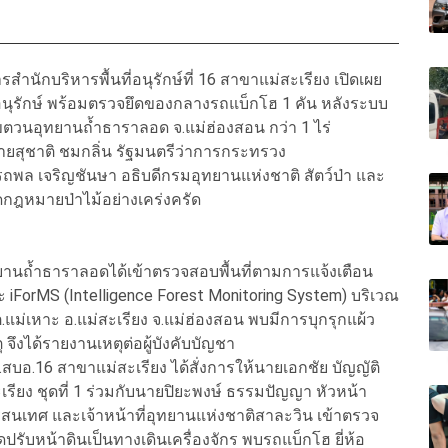
ำนักบริหารพื้นที่อนุรักษ์ที่ 16 สาขาแม่สะเรียง เปิดเผย
ป่าอนุรักษ์ พร้อมตรวจยึดของกลางรถแบ็กโฮ 1 คัน หลังระบบ
ตวนอุทยานถ้ำธาราลอด จ.แม่ฮ่องสอน กว่า 1 ไร่
ยสุชาติ ชมกลิ่น รัฐมนตรีว่าการกระทรวง
ล เจริญชันษา อธิบดีกรมอุทยานแห่งชาติ สัตว์ป่า และ
ิดกฎหมายป่าไม้อย่างเคร่งครัด
อุทยานถ้ำธาราลอดได้เข้าตรวจสอบพื้นที่ตามการแจ้งเตือน
ะ iForMS (Intelligence Forest Monitoring System) บริเวณ
ต.แม่เหาะ อ.แม่สะเรียง จ.แม่ฮ่องสอน พบมีการบุกรุกแผ้ว
จึงได้รายงานเหตุต่อผู้บังคับบัญชา
สบอ.16 สาขาแม่สะเรียง ได้สั่งการให้นายเอกชัย บัญญัติ
ยง ชุดที่ 1 ร่วมกับนายปิยะพงษ์ ธรรมปัญญา หัวหน้า
รสนเทศ และเจ้าหน้าที่อุทยานแห่งชาติสาละวิน เข้าตรวจ
ดปรับหน้าดินเป็นทางเดินเครื่องจักร พบรถแบ็กโฮ ยี่ห้อ