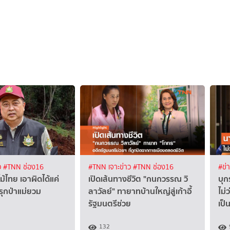
ว
#TNN ช่อง16
#TNN เจาะข่าว
#TNN ช่อง16
#ข่
้ไทย เอาผิดได้แค่
เปิดเส้นทางชีวิต "กนกวรรณ วิ
บุก
ุกป่าแม่ยวม
ลาวัลย์" ทายาทบ้านใหญ่สู่เก้าอี้
ไม่
รัฐมนตรีช่วย
เป็
132