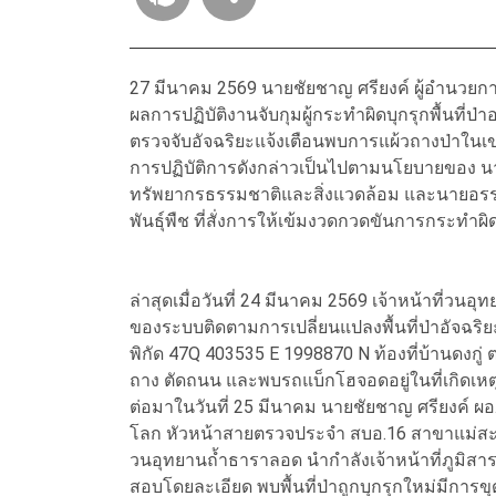
27 มีนาคม 2569 นายชัยชาญ ศรียงค์ ผู้อำนวยการส
ผลการปฏิบัติงานจับกุมผู้กระทำผิดบุกรุกพื้นที่
ตรวจจับอัจฉริยะแจ้งเตือนพบการแผ้วถางป่าในเข
การปฏิบัติการดังกล่าวเป็นไปตามนโยบายของ นา
ทรัพยากรธรรมชาติและสิ่งแวดล้อม และนายอรรถพ
พันธุ์พืช ที่สั่งการให้เข้มงวดกวดขันการกระทำผ
ล่าสุดเมื่อวันที่ 24 มีนาคม 2569 เจ้าหน้าที่วน
ของระบบติดตามการเปลี่ยนแปลงพื้นที่ป่าอัจฉริย
พิกัด 47Q 403535 E 1998870 N ท้องที่บ้านดงกู่ 
ถาง ตัดถนน และพบรถแบ็กโฮจอดอยู่ในที่เกิดเหตุ 
ต่อมาในวันที่ 25 มีนาคม นายชัยชาญ ศรียงค์ ผอ.
โลก หัวหน้าสายตรวจประจำ สบอ.16 สาขาแม่สะเรี
วนอุทยานถ้ำธาราลอด นำกำลังเจ้าหน้าที่ภูมิสา
สอบโดยละเอียด พบพื้นที่ป่าถูกบุกรุกใหม่มีการขุ