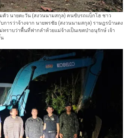
มตัว นายตะวัน (สงวนนามสกุล) คนขับรถแบ็กโฮ ชาว
้รับการว่าจ้างจาก นายพรชัย (สงวนนามสกุล) ราษฎรบ้านดง
ไม่ทราบว่าพื้นที่ฟากลำห้วยแม่จ้างเป็นเขตป่าอนุรักษ์ เจ้า
้น