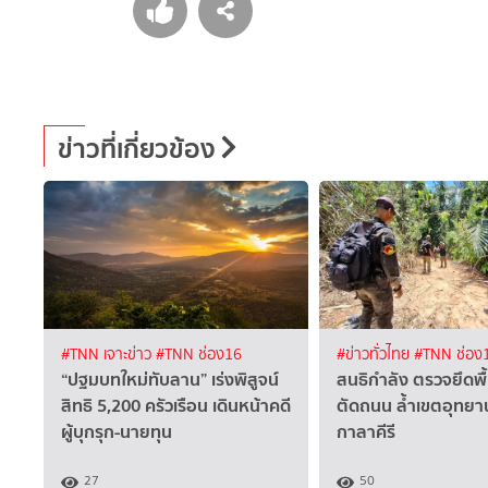
ข่าวที่เกี่ยวข้อง
#TNN เจาะข่าว
#TNN ช่อง16
#ข่าวทั่วไทย
#TNN ช่อง
“ปฐมบทใหม่ทับลาน” เร่งพิสูจน์
สนธิกำลัง ตรวจยึดพื้น
สิทธิ 5,200 ครัวเรือน เดินหน้าคดี
ตัดถนน ล้ำเขตอุทยา
ผู้บุกรุก-นายทุน
กาลาคีรี
27
50