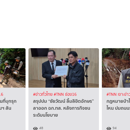
16
#ข่าวทั่วไทย
#TNN ช่อง16
#TNN เจาะข่า
ที่บุกรุก
สรุปปม “ชัยวัฒน์ ลิ้มลิขิตอักษร”
กฎหมายป่าไม
นฯ สัน
ลาออก ฉก.ทส. หลังภารกิจชน
ไหน ปมถนนร
ระดับนโยบาย
48
94