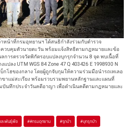
เจ้าหน้าที่กรมอุทยานฯ ได้สนธิกำลังร่วมกับตำรวจ
 เข้าควบคุมตัวนายตะวัน พร้อมแจ้งสิทธิตามกฎหมายและข้อ
ารตรวจวัดพิกัดรอบแปลงบุกรุกจำนวน 8 จุด พบเนื้อที่
ดกลางแปลง UTM WGS 84 Zone 47 Q 403426 E 1998930 N
รถแบ็กโฮของกลาง โดยผู้ถูกจับกุมให้ความร่วมมือนำรถเทเลอ
16 สาขาแม่สะเรียง พร้อมรวบรวมพยานหลักฐานและแผนที่
ามบันทึกประจำวันคดีอาญา เพื่อดำเนินคดีตามกฎหมายและ
ละพันธุ์พืช
#
#กรมอุทยาน
#
รุกป่า
#
บุกรุกป่า