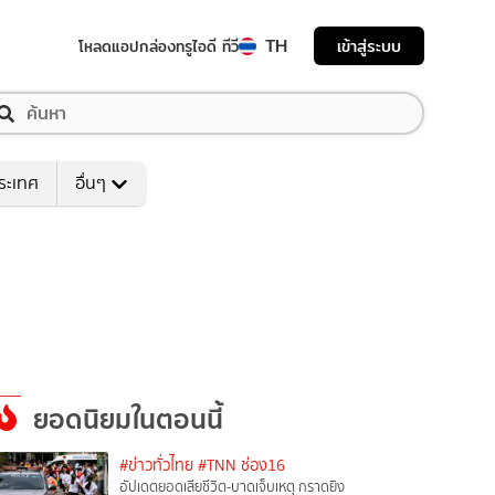
TH
เข้าสู่ระบบ
โหลดแอป
กล่องทรูไอดี ทีวี
ระเทศ
อื่นๆ
ยอดนิยมในตอนนี้
#ข่าวทั่วไทย
#TNN ช่อง16
อัปเดตยอดเสียชีวิต-บาดเจ็บเหตุ กราดยิง