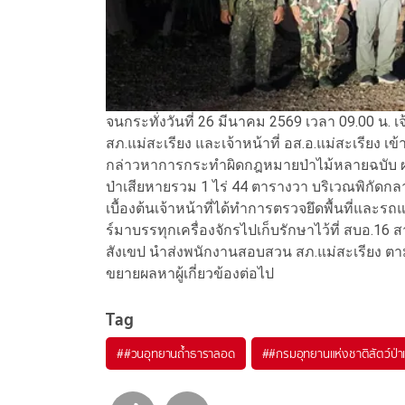
จนกระทั่งวันที่ 26 มีนาคม 2569 เวลา 09.00 น. 
สภ.แม่สะเรียง และเจ้าหน้าที่ อส.อ.แม่สะเรียง
กล่าวหาการกระทำผิดกฎหมายป่าไม้หลายฉบับ ผลก
ป่าเสียหายรวม 1 ไร่ 44 ตารางวา บริเวณพิกั
เบื้องต้นเจ้าหน้าที่ได้ทำการตรวจยึดพื้นที่และ
ร์มาบรรทุกเครื่องจักรไปเก็บรักษาไว้ที่ สบอ.
สังเขป นำส่งพนักงานสอบสวน สภ.แม่สะเรียง ต
ขยายผลหาผู้เกี่ยวข้องต่อไป
Tag
#
#วนอุทยานถ้ำธาราลอด
#
#กรมอุทยานแห่งชาติสัตว์ป่าแ