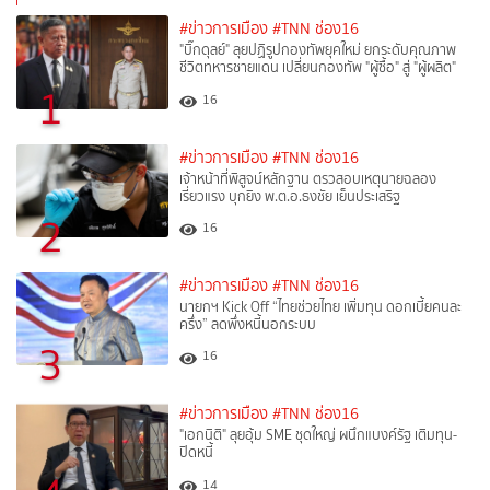
#ข่าวการเมือง
#TNN ช่อง16
"บิ๊กดุลย์" ลุยปฏิรูปกองทัพยุคใหม่ ยกระดับคุณภาพ
ชีวิตทหารชายแดน เปลี่ยนกองทัพ "ผู้ซื้อ" สู่ "ผู้ผลิต"
1
16
#ข่าวการเมือง
#TNN ช่อง16
เจ้าหน้าที่พิสูจน์หลักฐาน ตรวสอบเหตุนายฉลอง
เรี่ยวแรง บุกยิง พ.ต.อ.ธงชัย เย็นประเสริฐ
2
16
#ข่าวการเมือง
#TNN ช่อง16
นายกฯ Kick Off “ไทยช่วยไทย เพิ่มทุน ดอกเบี้ยคนละ
ครึ่ง” ลดพึ่งหนี้นอกระบบ
3
16
#ข่าวการเมือง
#TNN ช่อง16
"เอกนิติ" ลุยอุ้ม SME ชุดใหญ่ ผนึกแบงค์รัฐ เติมทุน-
ปิดหนี้
14