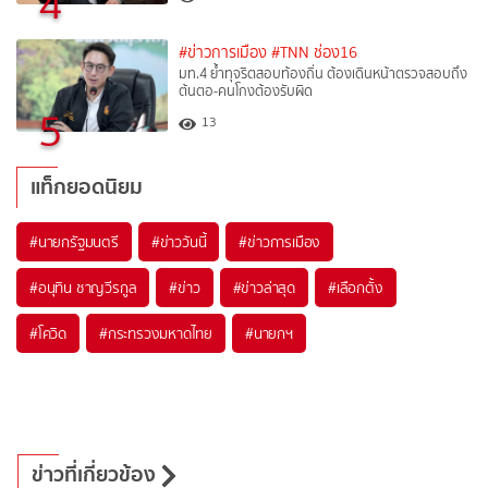
4
#ข่าวการเมือง
#TNN ช่อง16
มท.4 ย้ำทุจริตสอบท้องถิ่น ต้องเดินหน้าตรวจสอบถึง
ต้นตอ-คนโกงต้องรับผิด
5
13
แท็กยอดนิยม
#
นายกรัฐมนตรี
#
ข่าววันนี้
#
ข่าวการเมือง
#
อนุทิน ชาญวีรกูล
#
ข่าว
#
ข่าวล่าสุด
#
เลือกตั้ง
#
โควิด
#
กระทรวงมหาดไทย
#
นายกฯ
ข่าวที่เกี่ยวข้อง