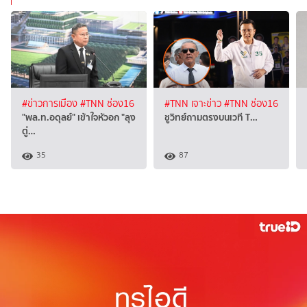
#ข่าวการเมือง
#TNN ช่อง16
#TNN เจาะข่าว
#TNN ช่อง16
"พล.ท.อดุลย์" เข้าใจหัวอก "ลุง
ชูวิทย์ถามตรงบนเวที T…
ตู่…
35
87