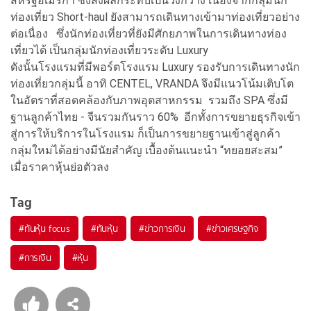
สหรัฐอเมริกา ซึ่งส่งผลกระทบเป็นวงกว้าง เนื่องจากกลุ่มนัก
ท่องเที่ยว Short-haul ยังสามารถเดินทางเข้ามาท่องเที่ยวอย่าง
ต่อเนื่อง ซึ่งนักท่องเที่ยวที่ยังมีศักยภาพในการเดินทางท่อง
เที่ยวได้ เป็นกลุ่มนักท่องเที่ยวระดับ Luxury
ดังนั้นโรงแรมที่มีพอร์ตโรงแรม Luxury รองรับการเดินทางนัก
ท่องเที่ยวกลุ่มนี้ อาทิ CENTEL, VRANDA จึงมีแนวโน้มเติบโต
ในอัตราที่สอดคล้องกับภาพอุตสาหกรรม รวมถึง SPA ซึ่งมี
ฐานลูกค้าไทย - จีนรวมกันราว 60% อีกทั้งการขยายธุรกิจเข้า
สู่การให้บริการในโรงแรม ก็เป็นการขยายฐานเข้าสู่ลูกค้า
กลุ่มใหม่ได้อย่างมีนัยสำคัญ เบื้องต้นแนะนำ “ทยอยสะสม”
เมื่อราคาหุ้นย่อตัวลง
Tag
#
ทันหุ้น focus
#
ทันหุ้น
#
ข่าวการเงิน
#
ข่าวเศรษฐกิจ
#
การเงิน
#
หุ้น