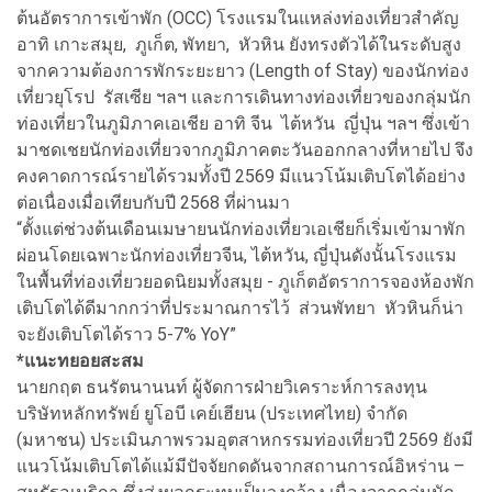
ต้นอัตราการเข้าพัก (OCC) โรงแรมในแหล่งท่องเที่ยวสำคัญ
อาทิ เกาะสมุย, ภูเก็ต, พัทยา, หัวหิน ยังทรงตัวได้ในระดับสูง
จากความต้องการพักระยะยาว (Length of Stay) ของนักท่อง
เที่ยวยุโรป รัสเซีย ฯลฯ และการเดินทางท่องเที่ยวของกลุ่มนัก
ท่องเที่ยวในภูมิภาคเอเชีย อาทิ จีน ไต้หวัน ญี่ปุ่น ฯลฯ ซึ่งเข้า
มาชดเชยนักท่องเที่ยวจากภูมิภาคตะวันออกกลางที่หายไป จึง
คงคาดการณ์รายได้รวมทั้งปี 2569 มีแนวโน้มเติบโตได้อย่าง
ต่อเนื่องเมื่อเทียบกับปี 2568 ที่ผ่านมา
“ตั้งแต่ช่วงต้นเดือนเมษายนนักท่องเที่ยวเอเชียก็เริ่มเข้ามาพัก
ผ่อนโดยเฉพาะนักท่องเที่ยวจีน, ไต้หวัน, ญี่ปุ่นดังนั้นโรงแรม
ในพื้นที่ท่องเที่ยวยอดนิยมทั้งสมุย - ภูเก็ตอัตราการจองห้องพัก
เติบโตได้ดีมากกว่าที่ประมาณการไว้ ส่วนพัทยา หัวหินก็น่า
จะยังเติบโตได้ราว 5-7% YoY”
*แนะทยอยสะสม
นายกฤต ธนรัตนานนท์ ผู้จัดการฝ่ายวิเคราะห์การลงทุน
บริษัทหลักทรัพย์ ยูโอบี เคย์เฮียน (ประเทศไทย) จำกัด
(มหาชน) ประเมินภาพรวมอุตสาหกรรมท่องเที่ยวปี 2569 ยังมี
แนวโน้มเติบโตได้แม้มีปัจจัยกดดันจากสถานการณ์อิหร่าน –