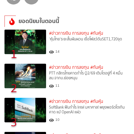
ยอดนิยมในตอนนี้
#ข่าวการเงิน การลงทุน
#ทันหุ้น
‘หุ้นไทย’ระยะสั้นผันผวน เชื่อโฟลว์ดันSET1,720จุด
1
14
#ข่าวการเงิน การลงทุน
#ทันหุ้น
PTT กสิกรไทยคาดกำไร Q2/69 เติบโตอยู่ที่ 4 หมื่น
ลบ.จากบ.ย่อยหนุน
2
11
#ข่าวการเงิน การลงทุน
#ทันหุ้น
SoftBank ฟันกำไร Intel มหาศาล! พยุงพอร์ตโตเกิน
คาด แม้ OpenAI แผ่ว
3
10