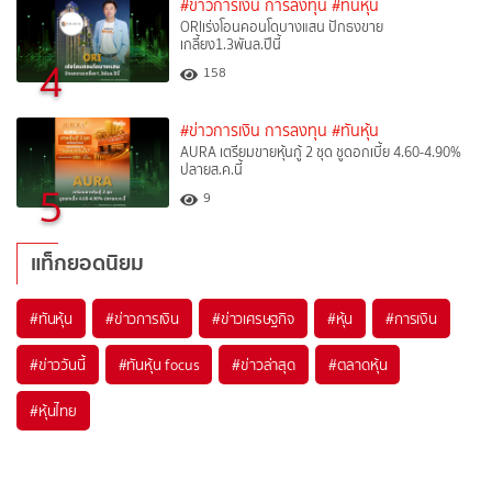
#ข่าวการเงิน การลงทุน
#ทันหุ้น
ORIเร่งโอนคอนโดบางแสน ปักธงขาย
เกลี้ยง1.3พันล.ปีนี้
4
158
#ข่าวการเงิน การลงทุน
#ทันหุ้น
AURA เตรียมขายหุ้นกู้ 2 ชุด ชูดอกเบี้ย 4.60-4.90%
ปลายส.ค.นี้
5
9
แท็กยอดนิยม
#
ทันหุ้น
#
ข่าวการเงิน
#
ข่าวเศรษฐกิจ
#
หุ้น
#
การเงิน
#
ข่าววันนี้
#
ทันหุ้น focus
#
ข่าวล่าสุด
#
ตลาดหุ้น
#
หุ้นไทย