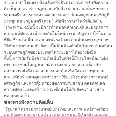
ร่าง พ.ร.บ.” โดยตรง ซึ่งหลังเสร็จสิ้นกระบวนการรับฟังความ
คิดเห็น คาดว่าร่างกฎหมายฉบับนี้จะผ่านความเห็นชอบจาก
รัฐมนตรีว่าการกระทรวงสาธารณสุข ก่อนจะถูกเสนอเข้าสู่ที่
ประชุมคณะรัฐมนตรี (ครม.) เพื่อพิจารณาในลำดับถัดไป
“ร่าง พ.ร.บ. ฉบับนี้ จะมีการกำหนดหลักเกณฑ์และมาตรการ
ควบคุมที่ชัดเจน เพื่อป้องกันไม่ให้มีการนำกัญชาไปใช้ในทาง
ที่ผิด ซึ่งกลไกนี้นอกจากจะช่วยสร้างความมั่นคงทางสุขภาพ
ให้กับประชาชนแล้ว ยังจะเป็นฟันเฟืองสำคัญในการขับเคลื่อน
ระบบเศรษฐกิจของประเทศในระยะยาวได้อย่างยั่งยืน
ทั้งนี้ การเปิดรับฟังความคิดเห็นในครั้งนี้มีประโยชน์อย่างยิ่ง
เพราะจะช่วยให้กฎหมายมีความรอบคอบ สอดคล้องกับ
สถานการณ์จริง และสามารถสะท้อนข้อกังวลจากทุกภาค
ส่วน เพื่อสร้างสมดุลระหว่างการใช้ประโยชน์ทางการแพทย์
เศรษฐกิจ และการคุ้มครองสุขภาพประชาชน ตลอดจนลด
ความขัดแย้งและสร้างความเชื่อมั่นให้กับสังคม” นางสาว
พลอยทะเล ย้ำ
ช่องทางฟังความคิดเห็น
“รัฐบาล โดยกรมการแพทย์แผนไทยและการแพทย์ทางเลือก
ขอเชิญชวนประชาชน ผู้ประกอบการ และผู้เกี่ยวข้องทุกฝ่าย