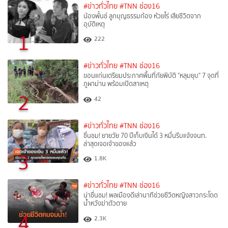
#ข่าวทั่วไทย
#TNN ช่อง16
น้องพั้นช์ ลูกบุญธรรมก้อง ห้วยไร่ เสียชีวิตจาก
อุบัติเหตุ
1
222
#ข่าวทั่วไทย
#TNN ช่อง16
ขอนแก่นเตรียมประกาศพื้นที่ภัยพิบัติ "หลุมยุบ" 7 จุดที่
ภูผาม่าน พร้อมเปิดสาเหตุ
2
42
#ข่าวทั่วไทย
#TNN ช่อง16
ชื่นชม! ยายวัย 70 ปีเก็บเงินได้ 3 หมื่นรีบแจ้งจนท.
ล่าสุดเจอเจ้าของแล้ว
3
1.8K
#ข่าวทั่วไทย
#TNN ช่อง16
น่าชื่นชม! พลเมืองดีเล่านาทีช่วยชีวิตหญิงสาวกระโดด
น้ำหวังฆ่าตัวตาย
4
2.3K