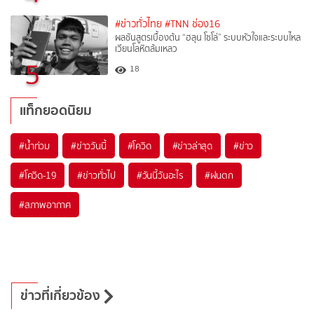
#ข่าวทั่วไทย
#TNN ช่อง16
ผลชันสูตรเบื้องต้น “ฮลุน โซโล่” ระบบหัวใจและระบบไหล
เวียนโลหิตล้มเหลว
5
18
แท็กยอดนิยม
#
น้ำท่วม
#
ข่าววันนี้
#
โควิด
#
ข่าวล่าสุด
#
ข่าว
#
โควิด-19
#
ข่าวทั่วไป
#
วันนี้วันอะไร
#
ฝนตก
#
สภาพอากาศ
ข่าวที่เกี่ยวข้อง