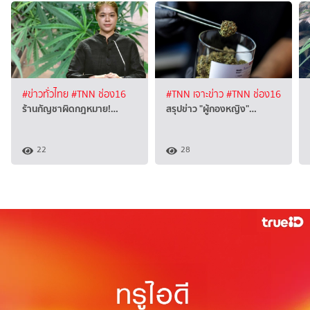
#ข่าวทั่วไทย
#TNN ช่อง16
#TNN เจาะข่าว
#TNN ช่อง16
ร้านกัญชาผิดกฎหมาย!…
สรุปข่าว "ผู้กองหญิง"…
22
28