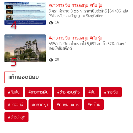
#ข่าวการเงิน การลงทุน
#ทันหุ้น
วิเคราะห์ตลาด Bitcoin : ราคาบีบตัวใกล้ $64,436 หลัง
PMI สหรัฐฯ ส่งสัญญาณ Stagflation
4
16
#ข่าวการเงิน การลงทุน
#ทันหุ้น
ASW ครึ่งปีแรกโกยรายได้ 5,691 ลบ. โต 57% เดินหน้า
โอนบิ๊กโปรเจ็กต์
5
20
แท็กยอดนิยม
#
ทันหุ้น
#
ข่าวการเงิน
#
ข่าวเศรษฐกิจ
#
หุ้น
#
การเงิน
#
ข่าววันนี้
#
ตลาดหุ้น
#
ทันหุ้น focus
#
หุ้นไทย
#
ข่าวล่าสุด