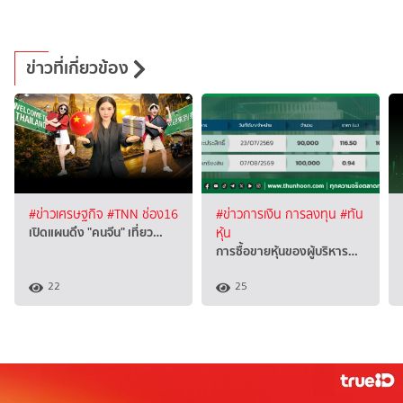
ข่าวที่เกี่ยวข้อง
#ข่าวเศรษฐกิจ
#TNN ช่อง16
#ข่าวการเงิน การลงทุน
#ทัน
เปิดแผนดึง "คนจีน" เที่ยว…
หุ้น
การซื้อขายหุ้นของผู้บริหาร…
22
25