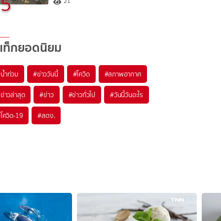
5
21
แท็กยอดนิยม
#
น้ำท่วม
#
ข่าววันนี้
#
โควิด
#
สภาพอากาศ
#
ข่าวล่าสุด
#
ข่าว
#
ข่าวทั่วไป
#
วันนี้วันอะไร
#
โควิด-19
#
สตง.