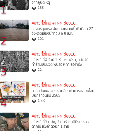
จากอุบัติเหตุ
1
155
#ข่าวทั่วไทย
#TNN ช่อง16
ร่องมรสุมแรง ฝนถล่มหลายพื้นที่ เตือน 27
จังหวัดเสี่ยงน้ำท่วม 6-9 ส.ค.
2
101
#ข่าวทั่วไทย
#TNN ช่อง16
เจ้าหน้าที่พิทักษ์ป่าห้วยขาแข้ง ถูกสัตว์ป่า
ทำร้ายเสียชีวิต พบรอยเท้าเสือโคร่ง
3
22
#ข่าวทั่วไทย
#TNN ช่อง16
การ์ดวันแม่สวยๆ รวมลิงก์ทำการ์ดออนไลน์
บอกรักวันแม่ 2565
4
1.4K
#ข่าวทั่วไทย
#TNN ช่อง16
เจ้าหน้าที่วิสามัญ 2 คนร้ายคดียิงตำรวจ
ตากใบ เร่งล่าตัวอีก 1 ราย