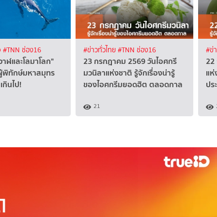
จ
#TNN ช่อง16
#ข่าวทั่วไทย
#TNN ช่อง16
#ข่
ันวาฬและโลมาโลก"
23 กรกฎาคม 2569 วันไอศกรี
22
ู้พิทักษ์มหาสมุทร
มวนิลาแห่งชาติ รู้จักเรื่องน่ารู้
แห่
เกินไป!
ของไอศกรีมยอดฮิต ตลอดกาล
ประ
21