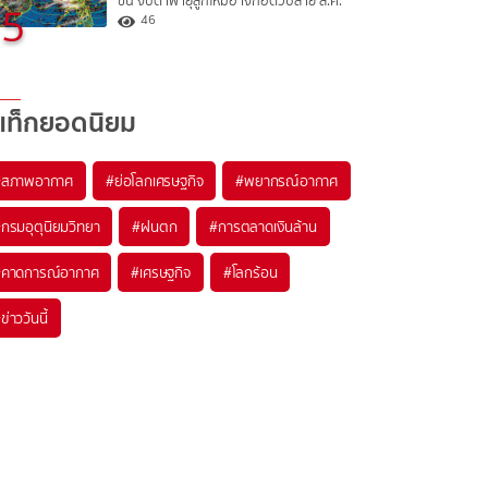
ขึ้น จับตาพายุลูกใหม่อาจก่อตัวปลาย ส.ค.
5
46
แท็กยอดนิยม
#
สภาพอากาศ
#
ย่อโลกเศรษฐกิจ
#
พยากรณ์อากาศ
#
กรมอุตุนิยมวิทยา
#
ฝนตก
#
การตลาดเงินล้าน
#
คาดการณ์อากาศ
#
เศรษฐกิจ
#
โลกร้อน
#
ข่าววันนี้