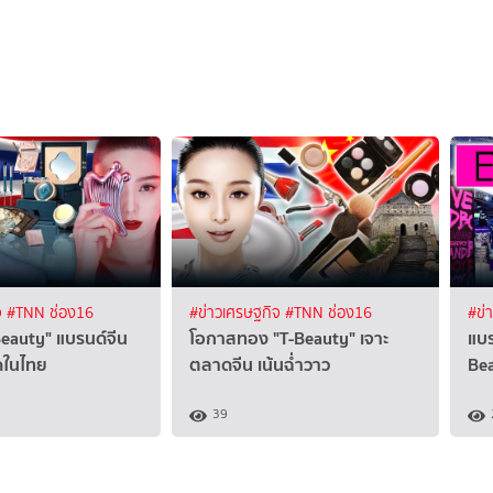
จ
#TNN ช่อง16
#ข่าวเศรษฐกิจ
#TNN ช่อง16
#ข่
Beauty" แบรนด์จีน
โอกาสทอง "T-Beauty" เจาะ
แบร
ดในไทย
ตลาดจีน เน้นฉ่ำวาว
Be
39