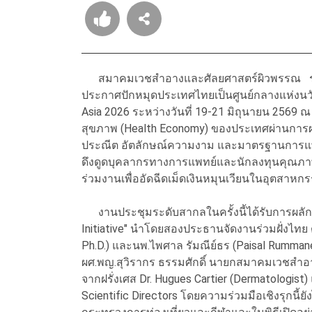
สมาคมเวชสำอางและศัลยศาสตร์ผิวพรรณ ร่วม
ประกาศปักหมุดประเทศไทยเป็นศูนย์กลางแห่ง
Asia 2026 ระหว่างวันที่ 19-21 มิถุนายน 2569 ณ
สุขภาพ (Health Economy) ของประเทศผ่านการผลั
ประณีต อัตลักษณ์ความงาม และมาตรฐานการแพทย
ดึงดูดบุคลากรทางการแพทย์และนักลงทุนคุณภาพส
ร่วมงานเพื่ออัดฉีดเม็ดเงินหมุนเวียนในอุตสาหก
งานประชุมระดับสากลในครั้งนี้ได้รับการผลักดั
Initiative" นำโดยสองประธานจัดงานร่วมฝั่งไทย
Ph.D.) และนพ.ไพศาล รัมณีย์ธร (Paisal Rumman
ผศ.พญ.สุวิรากร ธรรมศักดิ์ นายกสมาคมเวชสำ
จากฝรั่งเศส Dr. Hugues Cartier (Dermatologist
Scientific Directors โดยความร่วมมือเชิงรุกนี้ย