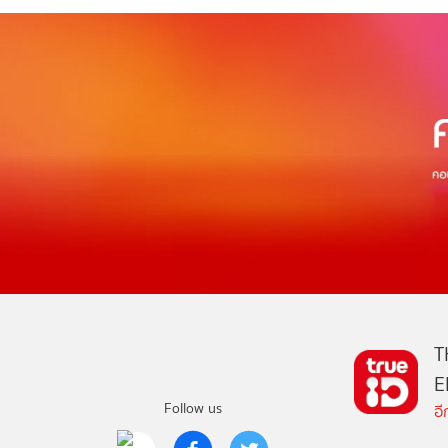
T
E
Follow us
อ