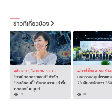
ข่าวที่เกี่ยวข้อง
#ข่าวเศรษฐกิจ
#TNN ช่อง16
#ข่าวทั่วไทย
#TNN ช่อง
"ยาเม็ดลดอายุเซลล์" กำจัด
มหกรรมสมุนไพรแห่งชาต
"เซลล์ซอมบี้" ต้นตอความแก่ เริ่ม
23 เงินสะพัดกว่า 35
ทดลองในมนุษย์
19
20