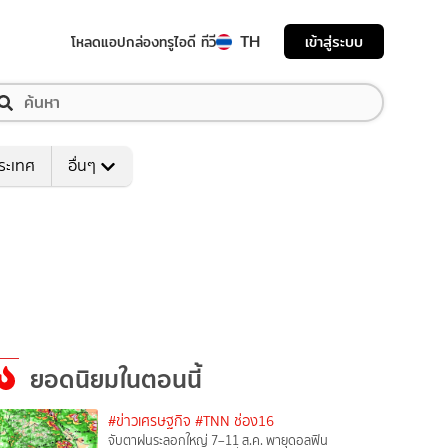
TH
เข้าสู่ระบบ
โหลดแอป
กล่องทรูไอดี ทีวี
ระเทศ
อื่นๆ
ยอดนิยมในตอนนี้
#ข่าวเศรษฐกิจ
#TNN ช่อง16
จับตาฝนระลอกใหญ่ 7–11 ส.ค. พายุดอลฟิน