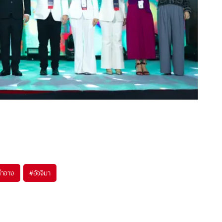
สำอาง
#
อัจจิมา