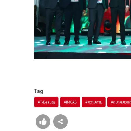
Tag
#
T-Beauty
#
IMCAS
#
ความงาม
#
สมาคมเวช