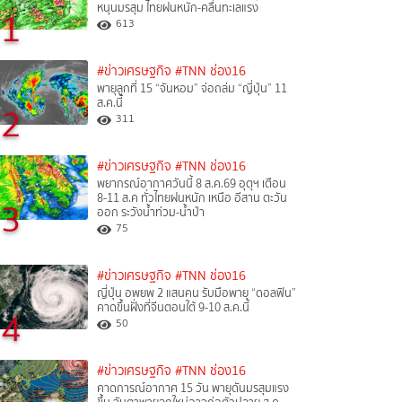
หนุนมรสุม ไทยฝนหนัก-คลื่นทะเลแรง
1
613
#ข่าวเศรษฐกิจ
#TNN ช่อง16
พายุลูกที่ 15 “จันหอม” จ่อถล่ม “ญี่ปุ่น” 11
ส.ค.นี้
2
311
#ข่าวเศรษฐกิจ
#TNN ช่อง16
พยากรณ์อากาศวันนี้ 8 ส.ค.69 อุตุฯ เตือน
8-11 ส.ค ทั่วไทยฝนหนัก เหนือ อีสาน ตะวัน
3
ออก ระวังน้ำท่วม-น้ำป่า
75
#ข่าวเศรษฐกิจ
#TNN ช่อง16
ญี่ปุ่น อพยพ 2 แสนคน รับมือพายุ “ดอลฟิน”
คาดขึ้นฝั่งที่จีนตอนใต้ 9-10 ส.ค.นี้
4
50
#ข่าวเศรษฐกิจ
#TNN ช่อง16
คาดการณ์อากาศ 15 วัน พายุดันมรสุมแรง