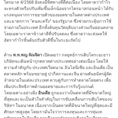
ไตรมาส 4/2568 ยังคงมีทิศทางที่ดีต่อเนื่อง โดยคาดว่ากำไร
จะทรงตัวหรือปรับเพิ่มขึ้นเล็กน้อยจากไตรมาสก่อนหน้า ได้รับ
แรงหนุนจากการขยายตัวของยอดขายในตลาดต่างประเทศ
และมาตรการ “คนละครึ่ง” ของรัฐบาล ซึ่งช่วยกระตุ้นการใช้
จ่ายภายในประเทศ อีกทั้งต้นทุนวัตถุดิบบางส่วนเริ่มผ่อนคลาย
โดยเฉพาะราคาข้าวสาลีที่ปรับลดลง ซึ่งคาดว่าจะส่งผลให้
อัตรากำไรขั้นต้นปรับตัวดีขึ้นในระยะถัดไป
ด้าน
พ.ท.พญ.จัณจิดา
เปิดเผยว่า กลยุทธ์การเติบโตระยะยาว
บริษัทจะเดินหน้ารุกตลาดต่างประเทศอย่างต่อเนื่อง โดยให้
ความสำคัญกับ ประเทศเวียดนาม อินโดนีเซีย และอินเดีย เป็น
ตลาดหลัก พร้อมขยายสู่ ปากีสถานและจีน ผ่านพันธมิตรผู้จัด
จำหน่ายในแต่ละประเทศ ควบคู่กับการทำตลาดโดยตรง เพื่อ
เพิ่มประสิทธิภาพด้านยอดขายและการรับรู้แบรนด์
โดยเฉพาะอย่างยิ่ง
อินเดีย
ถูกมองว่าเป็นตลาดที่มีขนาดใหญ่
ที่สุดและจะเป็นหัวใจสำคัญในการขับเคลื่อนการเติบโตของบ
ริษัทฯ ในอนาคต เนื่องจากเป็นตลาดที่มีขนาดใหญ่ที่สุดและมี
ศักยภาพสูงสุด โดยเรามั่นใจว่าการลงทุนและการทุ่มเท