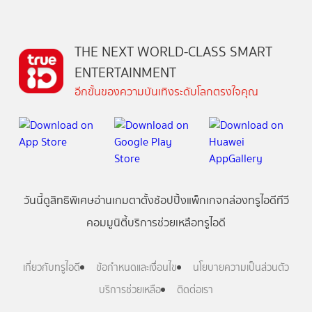
THE NEXT WORLD-CLASS SMART
ENTERTAINMENT
อีกขั้นของความบันเทิงระดับโลกตรงใจคุณ
วันนี้
ดู
สิทธิพิเศษ
อ่าน
เกม
ตาตั้ง
ช้อปปิ้ง
แพ็กเกจ
กล่องทรูไอดีทีวี
คอมมูนิตี้
บริการช่วยเหลือทรูไอดี
เกี่ยวกับทรูไอดี
ข้อกำหนดและเงื่อนไข
นโยบายความเป็นส่วนตัว
บริการช่วยเหลือ
ติดต่อเรา