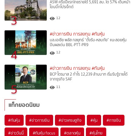
ASW ครึ่งปีแรกโกยรายได้ 5,691 ลบ. โต 57% เดินหน้า
โอนบิ๊กโปรเจ็กต์
3
12
#ข่าวการเงิน การลงทุน
#ทันหุ้น
บล.เอเซีย พลัส กลยุทธ์ “ตั้งรับ-หลบภัย” แนะสอยหุ้น
ปันผลเด่น BBL-PTT-PR9
4
12
#ข่าวการเงิน การลงทุน
#ทันหุ้น
BCP ไตรมาส 2 กำไร 12,239 ล้านบาท เริ่มรับรู้รายได้
จากธุรกิจ SAF
5
11
แท็กยอดนิยม
#
ทันหุ้น
#
ข่าวการเงิน
#
ข่าวเศรษฐกิจ
#
หุ้น
#
การเงิน
#
ข่าววันนี้
#
ทันหุ้น focus
#
ตลาดหุ้น
#
หุ้นไทย