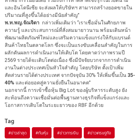
ทรัพยากรในอินเดีย รวมถึงการทำตลาดเชิงรุกในเวียดนาม
และอินโดนีเซีย จะส่งผลให้บริษัทฯ สามารถสร้างยอดขายใน
ปริมาณที่สูงขึ้นได้อย่างมีนัยสำคัญ"
พ.ท.พญ.จัณจิดา
กล่าวเพิ่มเติมว่า “เราเชื่อมั่นในศักยภาพ
ความรู้ และประสบการณ์ที่สั่งสมมายาวนาน พร้อมเดินหน้า
พัฒนาผลิตภัณฑ์ใหม่และเสริมความแข็งแกร่งให้กับแบรนด์
สินค้าไทยในตลาดโลก ซึ่งจะเป็นแรงขับเคลื่อนสำคัญในการ
ผลักดันผลการดำเนินงานให้เติบโต โดยคาดว่าภาพรวมปี
2569 รายได้จะเติบโตต่อเนื่อง ซึ่งมีปัจจัยบวกจากการดำเนิน
งานในต่างประเทศเป็นหัวใจสำคัญ โดยบริษัท ตั้งเป้าเพิ่ม
สัดส่วนรายได้ต่างประเทศ จากปัจจุบัน 30% ให้เพิ่มขึ้นเป็น
35-
40%
และต่อยอดสู่ความยั่งยืนในอนาคต"
นอกจากนี้ การเข้าซื้อหุ้น Big Lot ของผู้บริหารระดับสูง ยัง
สะท้อนถึงความเชื่อมั่นต่อพื้นฐานทางธุรกิจที่แข็งแกร่งและ
โอกาสการเติบโตในระยะยาวของ RBF อีกด้วย
Tag
#
ข่าวล่าสุด
#
ทันหุ้น
#
ข่าวการเงิน
#
ข่าวเศรษฐกิจ