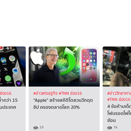
ช่อง16
#ข่าวเศรษฐกิจ
#TNN ช่อง16
#ข่าววิทยาศาส
ต่ำกว่า 15
"Apple" สร้างสถิติโตสวนวิกฤต
#TNN ช่อง16
4 ข้อห้ามเด็
ป็นประเทศ
ชิป ครองตลาดโลก 20%
โฟนรอดไฟไหม้
ซ้อน
29
36