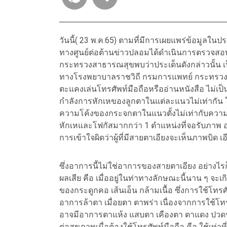
วันนี้( 23 พ.ค.65) ตามที่มีการเผยแพร่ข้อมูลใ
ทางศูนย์ต่อต้านข่าวปลอมได้ดำเนินการตรวจสอ
กระทรวงสาธารณสุขพบว่าประเด็นดังกล่าวนั้น เป
ทางโรงพยาบาลราชวิถี กรมการแพทย์ กระทรวงส
ตะแคงเล่นโทรศัพท์มือถือหรืออ่านหนังสือ ไม่เป็น
กำลังการหักเหของลูกตาในแต่ละแนวไม่เท่ากัน
ความโค้งของกระจกตาในแนวตั้งไม่เท่ากับความโ
หักเหและโฟกัสมากกว่า 1 ตำแหน่งที่จอรับภาพ อ
การเข้าใจผิดว่าผู้ที่มีสายตาเอียงจะเห็นภาพบิด เอ
ซึ่งอาการนี้ไม่ใช่อาการของสายตาเอียง อย่างไ
ผลเสีย คือ เมื่ออยู่ในท่าทางลักษณะนี้นาน ๆ จะเ
ของกระดูกคอ เส้นเอ็น กล้ามเนื้อ ซึ่งการใช้โทร
อาการล้าตา เมื่อยตา ตาพร่า เนื่องจากการใช้โ
อาจมีอาการตาแห้ง แสบตา เคืองตา ตาแดง ปวดร
ต่อสุขภาพเมื่อต้องใช้โทรศัพท์มือถือ คือ ใช้เท่า