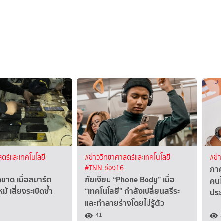
ตร์และเทคโนโลยี
#ข่าววิทยาศาสตร์และเทคโนโลยี
#ข่
ภาค
#TNN ช่อง16
ดขาด เมื่อสมาร์ต
ภัยเงียบ “Phone Body” เมื่อ
คน
 เสี่ยงระเบิดซ้ำ
“เทคโนโลยี” กำลังเปลี่ยนสรีระ
ปร
และทำลายร่างโดยไม่รู้ตัว
41