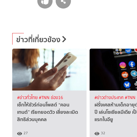
ข่าวที่เกี่ยวข้อง
#ข่าวทั่วไทย
#TNN ช่อง16
#ข่าวต่างประเทศ
#TNN 
เช็กให้ชัวร์ก่อนโพสต์ “คอน
ฝรั่งเศสห้ามเด็กอายุ
เทนต์” เรียกยอดวิว เสี่ยงละเมิด
ปี เล่นโซเชียลมีเดีย เ
สิทธิส่วนบุคคล
แรกในอียู
27
32