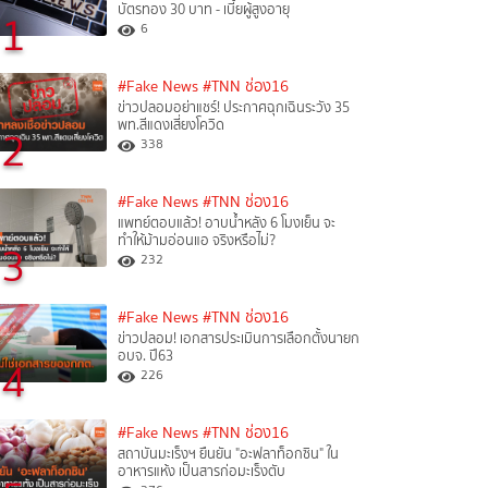
บัตรทอง 30 บาท - เบี้ยผู้สูงอายุ
1
6
#Fake News
#TNN ช่อง16
ข่าวปลอมอย่าแชร์! ประกาศฉุกเฉินระวัง 35
พท.สีแดงเสี่ยงโควิด
2
338
#Fake News
#TNN ช่อง16
แพทย์ตอบแล้ว! อาบน้ำหลัง 6 โมงเย็น จะ
ทำให้ม้ามอ่อนแอ จริงหรือไม่?
3
232
#Fake News
#TNN ช่อง16
ข่าวปลอม! เอกสารประเมินการเลือกตั้งนายก
อบจ. ปี63
4
226
#Fake News
#TNN ช่อง16
สถาบันมะเร็งฯ ยืนยัน "อะฟลาท็อกซิน" ใน
อาหารแห้ง เป็นสารก่อมะเร็งตับ