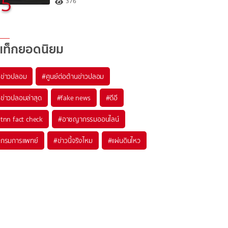
5
376
แท็กยอดนิยม
#
ข่าวปลอม
#
ศูนย์ต่อต้านข่าวปลอม
#
ข่าวปลอมล่าสุด
#
fake news
#
ดีอี
#
tnn fact check
#
อาชญากรรมออนไลน์
#
กรมการแพทย์
#
ข่าวนี้จริงไหม
#
แผ่นดินไหว