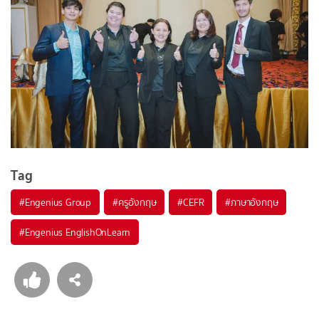
Tag
#
Engenius Group
#
ครูอังกฤษ
#
CEFR
#
ภาษาอังกฤษ
#
Engenius EnglishOnLearn