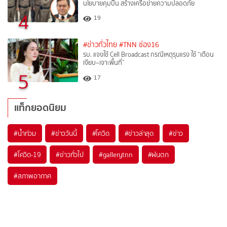
นโยบายคุมปืน สร้างเครือข่ายความปลอดภัย
4
19
#ข่าวทั่วไทย
#TNN ช่อง16
รบ. แจงใช้ Cell Broadcast กรณีเหตุรุนแรง ใช้ “เตือน
เงียบ–เจาะพื้นที่”
5
17
แท็กยอดนิยม
#
น้ำท่วม
#
ข่าววันนี้
#
โควิด
#
ข่าวล่าสุด
#
ข่าว
#
โควิด-19
#
ข่าวทั่วไป
#
gallerytnn
#
ฝนตก
#
สภาพอากาศ