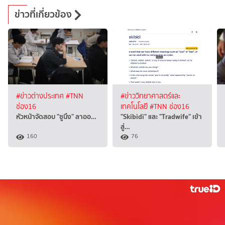
ข่าวที่เกี่ยวข้อง
#ข่าวต่างประเทศ
#TNN
#ข่าววิทยาศาสตร์และ
ช่อง16
เทคโนโลยี
#TNN ช่อง16
หัวหน้าจัดสอบ "ซูนึง" ลาออ…
"Skibidi" และ "Tradwife" เข้า
สู่…
160
76