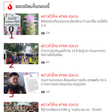
ยอดนิยมในตอนนี้
#ข่าวทั่วไทย
#TNN ช่อง16
พิจิตรเปิดเที่ยวดอกกระเจียวยักษ์ บ้านเขาโล้น ชมได้ถึง
ต.ค.
1
28
#ข่าวทั่วไทย
#TNN ช่อง16
ตำรวจ เปิดข้อมูลเด็กวัย 14 ปี ยิงปู่-ย่า ก่อนมากราด
ยิงภายในโรงเรียน
2
93
#ข่าวทั่วไทย
#TNN ช่อง16
กรมการปกครอง สั่งคุมเข้มอาวุธปืน-ยาเสพติด งัด 6
มาตรการลดอาชญกรรม-เหตุรุนแรง
3
24
#ข่าวทั่วไทย
#TNN ช่อง16
ชี้เป้าบทเรียนกราดยิง ชู “อนุทิน-ผบ.ตร.” เดินหน้า