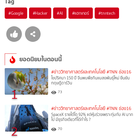
Tag
#
Google
#
Hacker
#
AI
#
แฮกเกอร์
#
tnntech
ยอดนิยมในตอนนี้
#ข่าววิทยาศาสตร์และเทคโนโลยี
#TNN ช่อง16
ไขปริศนา 150 ปี จีนพบพืชกินแมลงพันธุ์ใหม่ ยืนยัน
ทฤษฎีดาร์วิน
1
73
#ข่าววิทยาศาสตร์และเทคโนโลยี
#TNN ช่อง16
SpaceX รายได้โต 92% แต่หุ้นร่วงเพราะทุ่มกับ AI มาก
ไป มีธุรกิจเดียวที่ได้กำไร ?
2
70