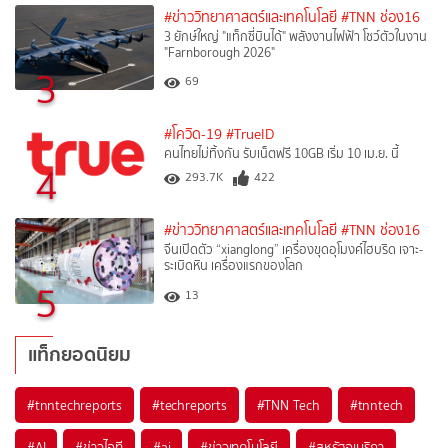
#ข่าววิทยาศาสตร์และเทคโนโลยี
#TNN ช่อง16
3 ยักษ์ใหญ่ "แท็กซี่บินได้" พลังงานไฟฟ้า โชว์ตัวในงาน
"Farnborough 2026"
3
69
#โควิด-19
#TrueID
คนไทยไม่ทิ้งกัน รับเน็ตฟรี 10GB เริ่ม 10 เม.ย. นี้
4
293.7K
422
#ข่าววิทยาศาสตร์และเทคโนโลยี
#TNN ช่อง16
จีนเปิดตัว “xianglong” เครื่องขุดอุโมงค์ไฮบริด เจาะ-
ระเบิดหิน เครื่องแรกของโลก
5
13
แท็กยอดนิยม
#
tnntechreports
#
techreports
#
TNN Tech
#
tnntech
#
AI
#
ข่าวไอที
#
ai
#
ข่าวเทคโนโลยี
#
สหรัฐอเมริกา