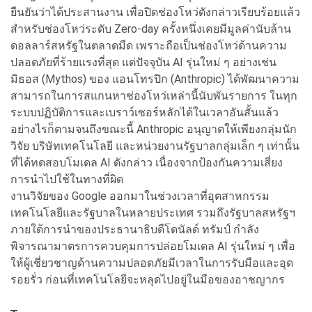
ยืนยันว่าได้ประสานงาน เพื่อปิดช่องโหว่ดังกล่าวเรียบร้อยแล้ว
สำหรับช่องโหว่ระดับ Zero-day ครั้งหนึ่งเคยมีมูลค่านับล้าน
ดอลลาร์สหรัฐในตลาดมืด เพราะถือเป็นช่องโหว่ด้านความ
ปลอดภัยที่ร้ายแรงที่สุด แต่ปัจจุบัน AI รุ่นใหม่ ๆ อย่างเช่น
มิธอส (Mythos) ของ แอนโทรปิก (Anthropic) ได้พัฒนาความ
สามารถในการสแกนหาช่องโหว่เหล่านี้นับพันรายการ ในทุก
ระบบปฏิบัติการและเบราว์เซอร์หลักได้ในเวลาอันสั้นแล้ว
อย่างไรก็ตามจนถึงขณะนี้ Anthropic อนุญาตให้เพียงกลุ่มนัก
วิจัย บริษัทเทคโนโลยี และหน่วยงานรัฐบาลกลุ่มเล็ก ๆ เท่านั้น
ที่ได้ทดสอบโมเดล AI ดังกล่าว เนื่องจากป้องกันความเสี่ยง
การนำไปใช้ในทางที่ผิด
งานวิจัยของ Google ออกมาในช่วงเวลาที่อุตสาหกรรม
เทคโนโลยีและรัฐบาลในหลายประเทศ รวมถึงรัฐบาลสหรัฐฯ
ภายใต้การนำของประธานาธิบดีโดนัลด์ ทรัมป์ กำลัง
พิจารณามาตรการควบคุมการปล่อยโมเดล AI รุ่นใหม่ ๆ เพื่อ
ให้ผู้เชี่ยวชาญด้านความปลอดภัยมีเวลาในการรับมือและอุด
รอยรั่ว ก่อนที่เทคโนโลยีจะหลุดไปอยู่ในมือของอาชญากร