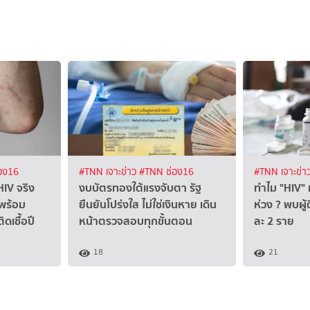
อง16
#TNN เจาะข่าว
#TNN ช่อง16
#TNN เจาะข่า
HIV จริง
งบบัตรทองใต้แรงจับตา รัฐ
ทำไม "HIV" เ
 พร้อม
ยืนยันโปร่งใส ไม่ใช่เงินหาย เดิน
ห่วง ?​ พบผู้
ดเชื้อปี
หน้าตรวจสอบทุกขั้นตอน
ละ 2 ราย
18
21