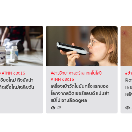
ว
#TNN ช่อง16
#ข่าววิทยาศาสตร์และเทคโนโลยี
#ข่
ชียงใหม่ ถึงยังน่า
ฝี
#TNN ช่อง16
เครื่องเป่าวัดไขมันครั้งแรกของ
ติดเชื้อใหม่เฉลี่ยวัน
เผย
โลกจากสวิตเซอร์แลนด์ แม่นยำ
หลั
แม้ไม่เจาะเลือดดูผล
20