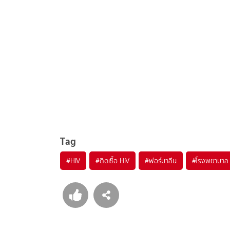
Tag
#
HIV
#
ติดเชื้อ HIV
#
ฟอร์มาลีน
#
โรงพยาบาล