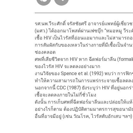
รศ.นพ.วีระศักดิ์ จรัสชัยศรี อาจารย์แพทย์ผู้เชี
(มศว.) ได้ออกมาโพสต์ผ่านเฟซบุ๊ก “หมอหมู วีระศั
เชื้อ HIV เป็นไวรัสที่อ่อนแอมากและไม่สามารถอ
การสัมผัสกับของเหลวในร่างกายที่มีเชื้อเป็นจำ
ช่องคลอด
ศพที่เสียชีวิตจาก HIV หาก ฉีดฟอร์มาลีน (form
ของไวรัส HIV จะลดลงอย่างมาก
งานวิจัยของ Spence et al. (1992) พบว่า การฟิกซ์
ทำให้ความสามารถในการแพร่กระจายเชื้อลดล
นอกจากนี้ CDC (1987) ยังระบุว่า HIV ที่อยู่นอ
เชื้อจะลดลงภายในไม่กี่ชั่วโมง
ดังนั้น การเก็บศพที่ฉีดฟอร์มาลีนและปล่อยให้แห
อย่างไรก็ตาม ต้องปฏิบัติตามมาตรการสุขอนาม
อื่นที่อาจมีอยู่ (เช่น วัณโรค, ไวรัสตับอักเสบ ฯลฯ)