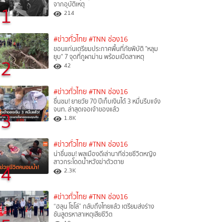
จากอุบัติเหตุ
1
214
#ข่าวทั่วไทย
#TNN ช่อง16
ขอนแก่นเตรียมประกาศพื้นที่ภัยพิบัติ "หลุม
ยุบ" 7 จุดที่ภูผาม่าน พร้อมเปิดสาเหตุ
2
42
#ข่าวทั่วไทย
#TNN ช่อง16
ชื่นชม! ยายวัย 70 ปีเก็บเงินได้ 3 หมื่นรีบแจ้ง
จนท. ล่าสุดเจอเจ้าของแล้ว
3
1.8K
#ข่าวทั่วไทย
#TNN ช่อง16
น่าชื่นชม! พลเมืองดีเล่านาทีช่วยชีวิตหญิง
สาวกระโดดน้ำหวังฆ่าตัวตาย
4
2.3K
#ข่าวทั่วไทย
#TNN ช่อง16
“ฮลุน โซโล่” กลับถึงไทยแล้ว เตรียมส่งร่าง
ชันสูตรหาสาเหตุเสียชีวิต