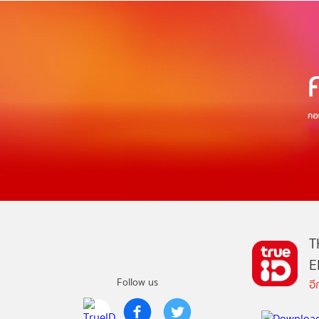
T
E
Follow us
อ