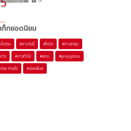
5
18
แท็กยอดนิยม
#
น้ำท่วม
#
ข่าววันนี้
#
โควิด
#
ข่าวล่าสุด
#
ข่าว
#
ข่าวทั่วไป
#
สตง.
#
ลูกบุญธรรม
#
ก้อง ห้วยไร่
#
น้องพั้นช์