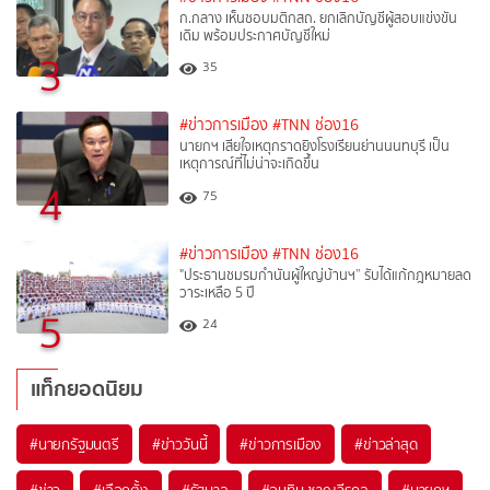
ก.กลาง เห็นชอบมติกสถ. ยกเลิกบัญชีผู้สอบแข่งขัน
เดิม พร้อมประกาศบัญชีใหม่
3
35
#ข่าวการเมือง
#TNN ช่อง16
นายกฯ เสียใจเหตุกราดยิงโรงเรียนย่านนนทบุรี เป็น
เหตุการณ์ที่ไม่น่าจะเกิดขึ้น
4
75
#ข่าวการเมือง
#TNN ช่อง16
"ประธานชมรมกำนันผู้ใหญ่บ้านฯ” รับได้แก้กฎหมายลด
วาระเหลือ 5 ปี
5
24
แท็กยอดนิยม
#
นายกรัฐมนตรี
#
ข่าววันนี้
#
ข่าวการเมือง
#
ข่าวล่าสุด