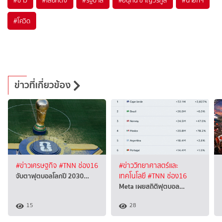
#
ข่าว
#
เลือกตั้ง
#
รัฐบาล
#
อนุทิน ชาญวีรกูล
#
นายกฯ
#
โควิด
ข่าวที่เกี่ยวข้อง
#ข่าวเศรษฐกิจ
#TNN ช่อง16
#ข่าววิทยาศาสตร์และ
จับตาฟุตบอลโลกปี 2030…
เทคโนโลยี
#TNN ช่อง16
Meta เผยสถิติฟุตบอล…
15
28