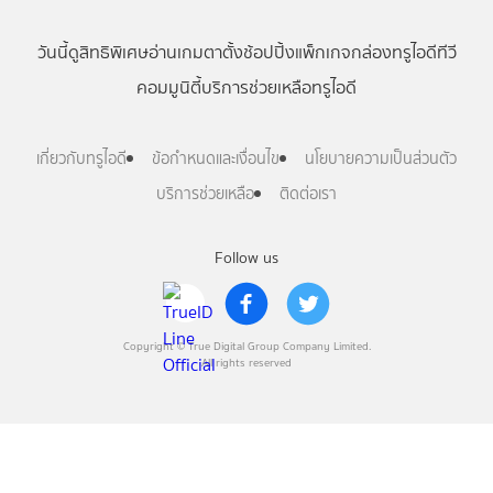
วันนี้
ดู
สิทธิพิเศษ
อ่าน
เกม
ตาตั้ง
ช้อปปิ้ง
แพ็กเกจ
กล่องทรูไอดีทีวี
คอมมูนิตี้
บริการช่วยเหลือทรูไอดี
เกี่ยวกับทรูไอดี
ข้อกำหนดและเงื่อนไข
นโยบายความเป็นส่วนตัว
บริการช่วยเหลือ
ติดต่อเรา
Follow us
Copyright © True Digital Group Company Limited.
All rights reserved