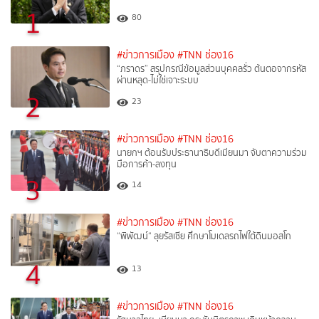
1
80
#ข่าวการเมือง
#TNN ช่อง16
“ภราดร” สรุปกรณีข้อมูลส่วนบุคคลรั่ว ต้นตอจากรหัส
ผ่านหลุด-ไม่ใช่เจาะระบบ
2
23
#ข่าวการเมือง
#TNN ช่อง16
นายกฯ ต้อนรับประธานาธิบดีเมียนมา จับตาความร่วม
มือการค้า-ลงทุน
3
14
#ข่าวการเมือง
#TNN ช่อง16
“พิพัฒน์“ ลุยรัสเซีย ศึกษาโมเดลรถไฟใต้ดินมอสโก
4
13
#ข่าวการเมือง
#TNN ช่อง16