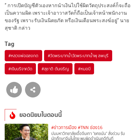
“ การเปิดบัญชีตัวเองหากนำเงินไปใช้ผิดวัตถุประสงค์ก็จะถือ
เป็นความผิด เพราะเจ้าอาวาสวัดก็ถือเป็นเจ้าหน้าพนักงาน
ของรัฐ เพราะรับเงินนิตยภัต หรือเงินเดือนพระสงฆ์อยู่“ นาย
สุชาติ กล่าว
Tag
#
หลวงพ่ออลงกต
#
วัดพระบาทน้ำวัดพระบาทน้ำพุ ลพบุรี
#
เงินบริจาควัด
#
สุชาติ ตันเจริญ
#
หมอบี
ยอดนิยมในตอนนี้
#ข่าวการเมือง
#TNN ช่อง16
ปมมหาวิทยาลัยเอื้อจีนเทา "ยศชนัน" สั่งด่วน รับ
นักศึกษาจีนในไทย พบผิดดำเนินคดีทันที