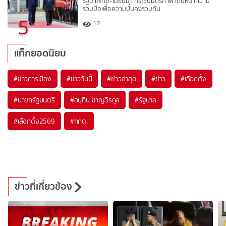
รัฐบาลไทย–เมียนมา กระชับมิตรภาพ เดินหน้าความ
ร่วมมือเพื่อความมั่นคงร่วมกัน
5
12
แท็กยอดนิยม
#
ข่าวการเมือง
#
ข่าววันนี้
#
ข่าวล่าสุด
#
ข่าว
#
เลือกตั้ง
#
นายกรัฐมนตรี
#
อนุทิน ชาญวีรกูล
#
รัฐบาล
#
เลือกตั้ง2569
#
กกต.
ข่าวที่เกี่ยวข้อง