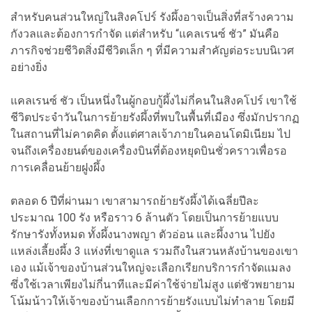
สำหรับคนส่วนใหญ่ในสิงคโปร์ รังผึ้งอาจเป็นสิ่งที่สร้างความ
กังวลและต้องการกำจัด แต่สำหรับ “แคลเรนซ์ ชัว” มันคือ
ภารกิจช่วยชีวิตสิ่งมีชีวิตเล็ก ๆ ที่มีความสำคัญต่อระบบนิเวศ
อย่างยิ่ง
แคลเรนซ์ ชัว เป็นหนึ่งในผู้กอบกู้ผึ้งไม่กี่คนในสิงคโปร์ เขาใช้
ชีวิตประจำวันในการย้ายรังผึ้งที่พบในพื้นที่เมือง ซึ่งมักปรากฏ
ในสถานที่ไม่คาดคิด ตั้งแต่ศาลเจ้าภายในคอนโดมิเนียม ไป
จนถึงเครื่องยนต์ของเครื่องบินที่ต้องหยุดบินชั่วคราวเพื่อรอ
การเคลื่อนย้ายฝูงผึ้ง
ตลอด 6 ปีที่ผ่านมา เขาสามารถย้ายรังผึ้งได้เฉลี่ยปีละ
ประมาณ 100 รัง หรือราว 6 ล้านตัว โดยเป็นการย้ายแบบ
รักษารังทั้งหมด ทั้งผึ้งนางพญา ตัวอ่อน และผึ้งงาน ไปยัง
แหล่งเลี้ยงผึ้ง 3 แห่งที่เขาดูแล รวมถึงในสวนหลังบ้านของเขา
เอง แม้เจ้าของบ้านส่วนใหญ่จะเลือกเรียกบริการกำจัดแมลง
ซึ่งใช้เวลาเพียงไม่กี่นาทีและมีค่าใช้จ่ายไม่สูง แต่ชัวพยายาม
โน้มน้าวให้เจ้าของบ้านเลือกการย้ายรังแบบไม่ทำลาย โดยมี