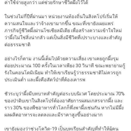
ค่าใช้จ่ายสูงกว่า แต่ช่วยรักษาชีวิตผึ้งไว้ได้
ในช่วงไม่กี่ปีที่ผ่านมา หน่วยงานท้องถิ่นในสิงคโปร์เริ่มให้
ความสนใจและว่าจ้างเขามากขึ้น ขณะที่เขายังเผยแพร่
ภารกิจกู้ชีวิตผึ้งผ่านโซเชียลมีเดีย เพื่อสร้างความเข้าใจใหม่
ว่าผึ้งไม่ใช่สิ่งน่ากลัว แต่เป็นสิ่งมีชีวิตที่เปราะบางและสำคัญ
ต่อธรรมชาติ
อย่างไรก็ตาม งานนี้เต็มไปด้วยความเสี่ยง เขาเคยถูกผึ้งรุม
ต่อยประมาณ 100 ครั้งในเวลาเพียง 30 วินาที ขณะพยายามกู้
รังในคอนโดมิเนียม ทำให้เขาเรียนรู้ว่าธรรมชาติไม่ควรถูก
ประเมินต่ำ และผึ้งคือสัตว์ป่าที่ต้องเคารพ
ชัวระบุว่าผึ้งมีบทบาทสำคัญต่อระบบนิเวศ โดยประมาณ 70%
ของป่าดิบเขาในสิงคโปร์ต้องอาศัยการผสมเกสรจากผึ้ง และ
ราว 30% ของพืชอาหารทั่วโลกก็พึ่งพาผึ้งเช่นกัน หากไม่มีผึ้ง
ผลผลิตอาหารจะลดลงและมีราคาสูงขึ้นอย่างมาก
เขายังมองว่าช่วงโควิด-19 เป็นบทเรียนสำคัญที่ทำให้ผู้คน