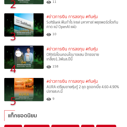
2
11
#ข่าวการเงิน การลงทุน
#ทันหุ้น
SoftBank ฟันกำไร Intel มหาศาล! พยุงพอร์ตโตเกิน
คาด แม้ OpenAI แผ่ว
3
10
#ข่าวการเงิน การลงทุน
#ทันหุ้น
ORIเร่งโอนคอนโดบางแสน ปักธงขาย
เกลี้ยง1.3พันล.ปีนี้
4
158
#ข่าวการเงิน การลงทุน
#ทันหุ้น
AURA เตรียมขายหุ้นกู้ 2 ชุด ชูดอกเบี้ย 4.60-4.90%
ปลายส.ค.นี้
5
9
แท็กยอดนิยม