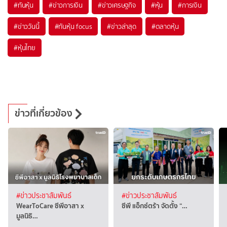
#
ทันหุ้น
#
ข่าวการเงิน
#
ข่าวเศรษฐกิจ
#
หุ้น
#
การเงิน
#
ข่าววันนี้
#
ทันหุ้น focus
#
ข่าวล่าสุด
#
ตลาดหุ้น
#
หุ้นไทย
ข่าวที่เกี่ยวข้อง
#ข่าวประชาสัมพันธ์
#ข่าวประชาสัมพันธ์
WearToCare ซีพีอาสา x
ซีพี แอ็กซ์ตร้า จัดตั้ง “…
มูลนิธิ…