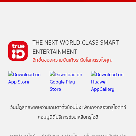
THE NEXT WORLD-CLASS SMART
ENTERTAINMENT
อีกขั้นของความบันเทิงระดับโลกตรงใจคุณ
วันนี้
ดู
สิทธิพิเศษ
อ่าน
เกม
ตาตั้ง
ช้อปปิ้ง
แพ็กเกจ
กล่องทรูไอดีทีวี
คอมมูนิตี้
บริการช่วยเหลือทรูไอดี