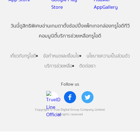
วันนี้
ดู
สิทธิพิเศษ
อ่าน
เกม
ตาตั้ง
ช้อปปิ้ง
แพ็กเกจ
กล่องทรูไอดีทีวี
คอมมูนิตี้
บริการช่วยเหลือทรูไอดี
เกี่ยวกับทรูไอดี
ข้อกำหนดและเงื่อนไข
นโยบายความเป็นส่วนตัว
บริการช่วยเหลือ
ติดต่อเรา
Follow us
Copyright © True Digital Group Company Limited.
All rights reserved