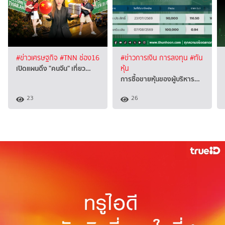
#ข่าวเศรษฐกิจ
#TNN ช่อง16
#ข่าวการเงิน การลงทุน
#ทัน
เปิดแผนดึง "คนจีน" เที่ยว…
หุ้น
การซื้อขายหุ้นของผู้บริหาร…
23
26