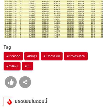
Tag
#
ข่าวล่าสุด
#
ทันหุ้น
#
ข่าวการเงิน
#
ข่าวเศรษฐกิจ
#
การเงิน
#
หุ้น
ยอดนิยมในตอนนี้