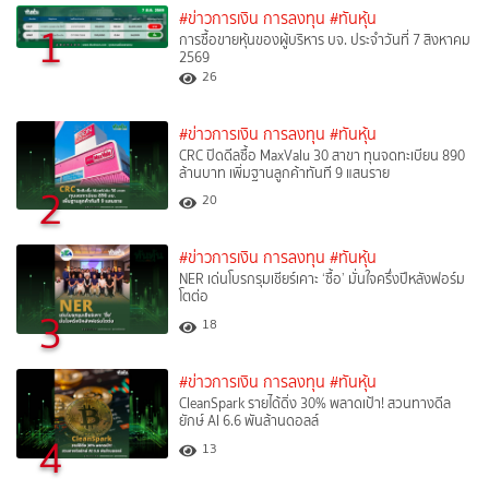
#ข่าวการเงิน การลงทุน
#ทันหุ้น
1
การซื้อขายหุ้นของผู้บริหาร บจ. ประจำวันที่ 7 สิงหาคม
2569
26
#ข่าวการเงิน การลงทุน
#ทันหุ้น
CRC ปิดดีลซื้อ MaxValu 30 สาขา ทุนจดทะเบียน 890
ล้านบาท เพิ่มฐานลูกค้าทันที 9 แสนราย
2
20
#ข่าวการเงิน การลงทุน
#ทันหุ้น
NER เด่นโบรกรุมเชียร์เคาะ ‘ซื้อ’ มั่นใจครึ่งปีหลังฟอร์ม
โตต่อ
3
18
#ข่าวการเงิน การลงทุน
#ทันหุ้น
CleanSpark รายได้ดิ่ง 30% พลาดเป้า! สวนทางดีล
ยักษ์ AI 6.6 พันล้านดอลล์
4
13