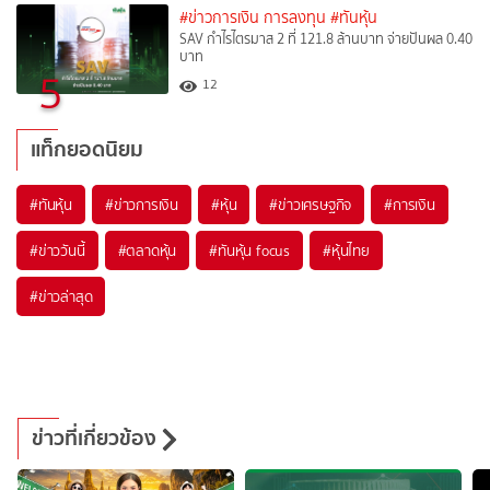
#ข่าวการเงิน การลงทุน
#ทันหุ้น
SAV กำไรไตรมาส 2 ที่ 121.8 ล้านบาท จ่ายปันผล 0.40
บาท
5
12
แท็กยอดนิยม
#
ทันหุ้น
#
ข่าวการเงิน
#
หุ้น
#
ข่าวเศรษฐกิจ
#
การเงิน
#
ข่าววันนี้
#
ตลาดหุ้น
#
ทันหุ้น focus
#
หุ้นไทย
#
ข่าวล่าสุด
ข่าวที่เกี่ยวข้อง