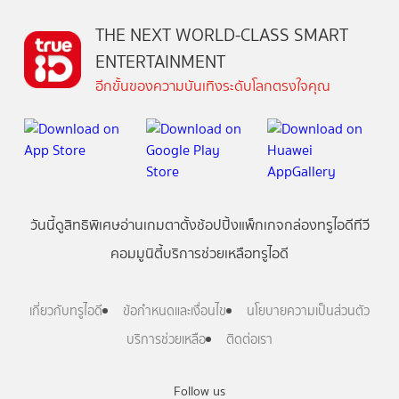
THE NEXT WORLD-CLASS SMART
ENTERTAINMENT
อีกขั้นของความบันเทิงระดับโลกตรงใจคุณ
วันนี้
ดู
สิทธิพิเศษ
อ่าน
เกม
ตาตั้ง
ช้อปปิ้ง
แพ็กเกจ
กล่องทรูไอดีทีวี
คอมมูนิตี้
บริการช่วยเหลือทรูไอดี
เกี่ยวกับทรูไอดี
ข้อกำหนดและเงื่อนไข
นโยบายความเป็นส่วนตัว
บริการช่วยเหลือ
ติดต่อเรา
Follow us