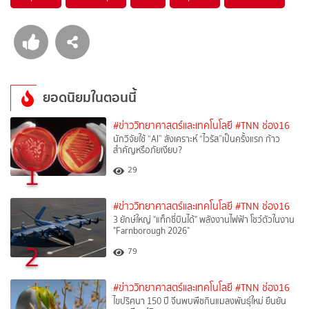
ยอดนิยมในตอนนี้
#ข่าววิทยาศาสตร์และเทคโนโลยี
#TNN ช่อง16
นักวิจัยใช้ “AI” สังเคราะห์ “ไวรัส”เป็นครั้งแรก ก้าว
สำคัญหรือภัยเงียบ?
1
29
#ข่าววิทยาศาสตร์และเทคโนโลยี
#TNN ช่อง16
3 ยักษ์ใหญ่ "แท็กซี่บินได้" พลังงานไฟฟ้า โชว์ตัวในงาน
"Farnborough 2026"
2
79
#ข่าววิทยาศาสตร์และเทคโนโลยี
#TNN ช่อง16
ไขปริศนา 150 ปี จีนพบพืชกินแมลงพันธุ์ใหม่ ยืนยัน