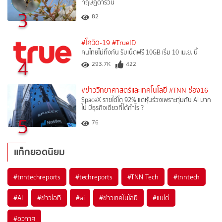
ทฤษฎีดาร์วิน
3
82
#โควิด-19
#TrueID
คนไทยไม่ทิ้งกัน รับเน็ตฟรี 10GB เริ่ม 10 เม.ย. นี้
4
293.7K
422
#ข่าววิทยาศาสตร์และเทคโนโลยี
#TNN ช่อง16
SpaceX รายได้โต 92% แต่หุ้นร่วงเพราะทุ่มกับ AI มาก
ไป มีธุรกิจเดียวที่ได้กำไร ?
5
76
แท็กยอดนิยม
#
tnntechreports
#
techreports
#
TNN Tech
#
tnntech
#
AI
#
ข่าวไอที
#
ai
#
ข่าวเทคโนโลยี
#
แบไต๋
#
อวกาศ