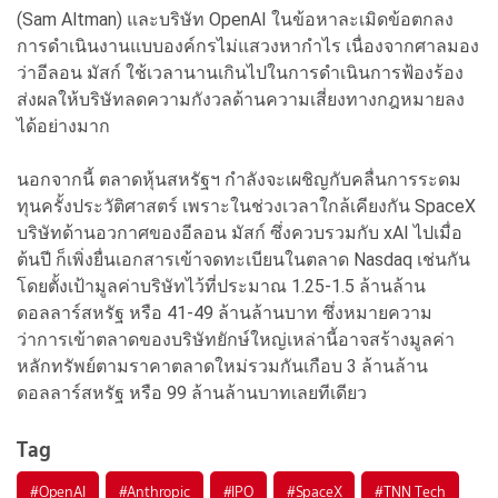
(Sam Altman) และบริษัท OpenAI ในข้อหาละเมิดข้อตกลง
การดำเนินงานแบบองค์กรไม่แสวงหากำไร เนื่องจากศาลมอง
ว่าอีลอน มัสก์ ใช้เวลานานเกินไปในการดำเนินการฟ้องร้อง
ส่งผลให้บริษัทลดความกังวลด้านความเสี่ยงทางกฎหมายลง
ได้อย่างมาก
นอกจากนี้ ตลาดหุ้นสหรัฐฯ กำลังจะเผชิญกับคลื่นการระดม
ทุนครั้งประวัติศาสตร์ เพราะในช่วงเวลาใกล้เคียงกัน SpaceX
บริษัทด้านอวกาศของอีลอน มัสก์ ซึ่งควบรวมกับ xAI ไปเมื่อ
ต้นปี ก็เพิ่งยื่นเอกสารเข้าจดทะเบียนในตลาด Nasdaq เช่นกัน
โดยตั้งเป้ามูลค่าบริษัทไว้ที่ประมาณ 1.25-1.5 ล้านล้าน
ดอลลาร์สหรัฐ หรือ 41-49 ล้านล้านบาท ซึ่งหมายความ
ว่าการเข้าตลาดของบริษัทยักษ์ใหญ่เหล่านี้อาจสร้างมูลค่า
หลักทรัพย์ตามราคาตลาดใหม่รวมกันเกือบ 3 ล้านล้าน
ดอลลาร์สหรัฐ หรือ 99 ล้านล้านบาทเลยทีเดียว
Tag
#
OpenAI
#
Anthropic
#
IPO
#
SpaceX
#
TNN Tech