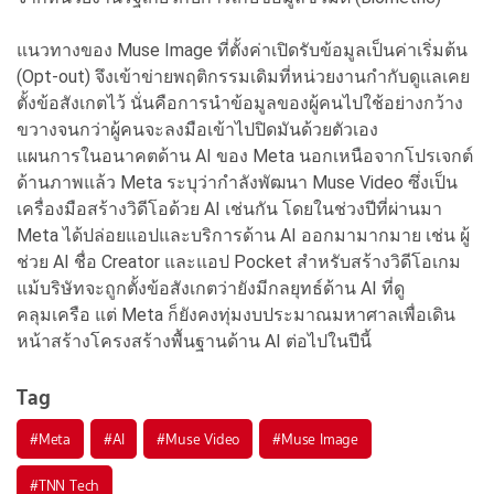
แนวทางของ Muse Image ที่ตั้งค่าเปิดรับข้อมูลเป็นค่าเริ่มต้น
(Opt-out) จึงเข้าข่ายพฤติกรรมเดิมที่หน่วยงานกำกับดูแลเคย
ตั้งข้อสังเกตไว้ นั่นคือการนำข้อมูลของผู้คนไปใช้อย่างกว้าง
ขวางจนกว่าผู้คนจะลงมือเข้าไปปิดมันด้วยตัวเอง
แผนการในอนาคตด้าน AI ของ Meta นอกเหนือจากโปรเจกต์
ด้านภาพแล้ว Meta ระบุว่ากำลังพัฒนา Muse Video ซึ่งเป็น
เครื่องมือสร้างวิดีโอด้วย AI เช่นกัน โดยในช่วงปีที่ผ่านมา
Meta ได้ปล่อยแอปและบริการด้าน AI ออกมามากมาย เช่น ผู้
ช่วย AI ชื่อ Creator และแอป Pocket สำหรับสร้างวิดีโอเกม
แม้บริษัทจะถูกตั้งข้อสังเกตว่ายังมีกลยุทธ์ด้าน AI ที่ดู
คลุมเครือ แต่ Meta ก็ยังคงทุ่มงบประมาณมหาศาลเพื่อเดิน
หน้าสร้างโครงสร้างพื้นฐานด้าน AI ต่อไปในปีนี้
Tag
#
Meta
#
AI
#
Muse Video
#
Muse Image
#
TNN Tech