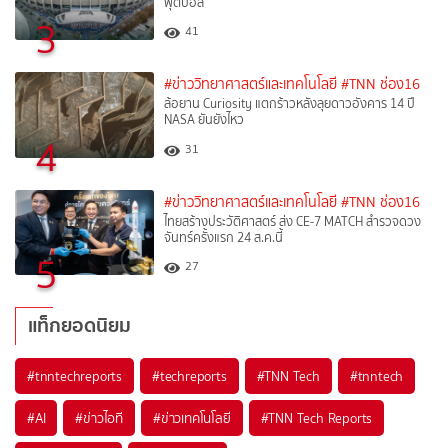
ฟุตบอล
3
41
#ข่าววิทยาศาสตร์และเทคโนโลยี
#TNN ช่อง16
ล้อยาน Curiosity แตกร้าวหลังลุยดาวอังคาร 14 ปี
NASA ยันยังไหว
4
31
#ข่าววิทยาศาสตร์และเทคโนโลยี
#TNN ช่อง16
ไทยสร้างประวัติศาสตร์ ส่ง CE-7 MATCH สำรวจดวง
จันทร์ครั้งแรก 24 ส.ค.นี้
5
27
แท็กยอดนิยม
#
tnntechreports
#
techreports
#
TNN Tech
#
tnntech
#
AI
#
ข่าวไอที
#
ข่าวเทคโนโลยี
#
TNN Tech Reports