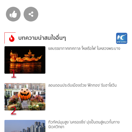
บทความน่าสนใจอื่นๆ
ยลบรรยากาศเทศกาล 'ไหลเรือไฟ' ในหลวงพระบาง
1
ลอนดอนประดับเมืองด้วย 'ฟักทอง' รับฮาโลวีน
2
ทิวทัศน์มุมสูง 'นครฉงชิ่ง' มุ่งปั้นตนสู่แนวกั้นทาง
นิเวศวิทยา