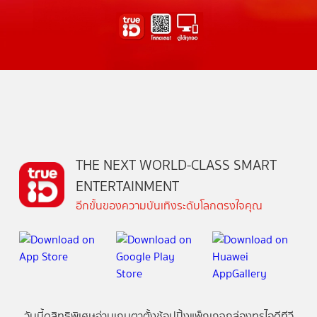
THE NEXT WORLD-CLASS SMART
ENTERTAINMENT
อีกขั้นของความบันเทิงระดับโลกตรงใจคุณ
วันนี้
ดู
สิทธิพิเศษ
อ่าน
เกม
ตาตั้ง
ช้อปปิ้ง
แพ็กเกจ
กล่องทรูไอดีทีวี