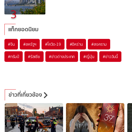
3
แท็กยอดนิยม
#
จีน
#
สหรัฐฯ
#
โควิด-19
#
อิหร่าน
#
สงคราม
#
ทรัมป์
#
รัสเซีย
#
ข่าวต่างประเทศ
#
ญี่ปุ่น
#
ข่าววันนี้
ข่าวที่เกี่ยวข้อง