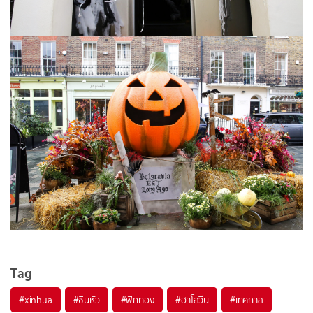
Tag
#
xinhua
#
ซินหัว
#
ฟักทอง
#
ฮาโลวีน
#
เทศกาล