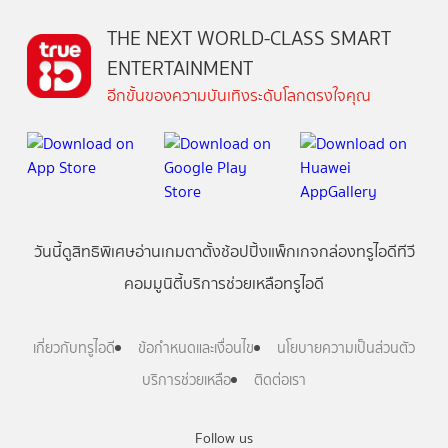
THE NEXT WORLD-CLASS SMART
ENTERTAINMENT
อีกขั้นของความบันเทิงระดับโลกตรงใจคุณ
วันนี้
ดู
สิทธิพิเศษ
อ่าน
เกม
ตาตั้ง
ช้อปปิ้ง
แพ็กเกจ
กล่องทรูไอดีทีวี
คอมมูนิตี้
บริการช่วยเหลือทรูไอดี
เกี่ยวกับทรูไอดี
ข้อกำหนดและเงื่อนไข
นโยบายความเป็นส่วนตัว
บริการช่วยเหลือ
ติดต่อเรา
Follow us