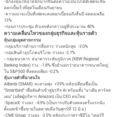
-นักลงทุนให้น้ำหนักมากขึ้นต่อความเป็นไปได้ที่เฟดจะขึ้น
ดอกเบี้ยเร็วที่สุดในเดือนกันยายน
-ความน่าจะเป็นที่เฟดจะคงดอกเบี้ยจนถึงสิ้นปี ลดลงเหลือ
13%
-ก่อนการประชุม ตัวเลขดังกล่าวอยู่ที่ประมาณ 40%
ความเคลื่อนไหวของกลุ่มธุรกิจและหุ้นรายตัว
หุ้นกลุ่มอุตสาหกรรม
-กลุ่มบริการด้านการสื่อสาร: ร่วงหนักสุด -3.0%
-กลุ่มสินค้าอุปโภคบริโภค: ร่วงลง -2.7%
- กลุ่มธนาคาร: ธนาคารระดับภูมิภาค (KBW Regional
Banking Index) ร่วง -1.8% ซึ่งย่ำแย่กว่าธนาคารขนาดใหญ่
ใน S&P500 ที่ลดลงเพียง -0.2%
หุ้นรายตัวที่น่าสนใจ
Allbirds (SMAR): ทะยานพุ่ง +39% หลังเปลี่ยนชื่อเป็น
"Smartbird" เพื่อผันตัวเข้าสู่ธุรกิจ AI พร้อมตั้ง "นาเดีย คาร์ลส
เตน" (อดีตผู้บริหาร Amazon) เป็น CEO คนใหม่
-SpaceX: ร่วงลง -4.9% (เป็นการปรับตัวลดลงครั้งแรกนับ
ตั้งแต่เข้าซื้อขายในตลาดเมื่อวันศุกร์ที่ 12 มิ.ย.)
-CME Group: ร่วงลง -3.5% หลังประกาศว่าซีอีโอ "เทอร์รี