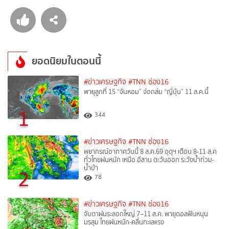
ยอดนิยมในตอนนี้
#ข่าวเศรษฐกิจ
#TNN ช่อง16
พายุลูกที่ 15 “จันหอม” จ่อถล่ม “ญี่ปุ่น” 11 ส.ค.นี้
1
344
#ข่าวเศรษฐกิจ
#TNN ช่อง16
พยากรณ์อากาศวันนี้ 8 ส.ค.69 อุตุฯ เตือน 8-11 ส.ค
ทั่วไทยฝนหนัก เหนือ อีสาน ตะวันออก ระวังน้ำท่วม-
น้ำป่า
2
78
#ข่าวเศรษฐกิจ
#TNN ช่อง16
จับตาฝนระลอกใหญ่ 7–11 ส.ค. พายุดอลฟินหนุน
มรสุม ไทยฝนหนัก-คลื่นทะเลแรง