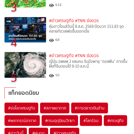
3
616
#ข่าวเศรษฐกิจ
#TNN ช่อง16
หุ้นดาวโจนส์วันนี้ 8 ส.ค. 2569 ปิดบวก 151.83 จุด
คลายกังวลเฟดขึ้นดอกเบี้ย
4
68
#ข่าวเศรษฐกิจ
#TNN ช่อง16
ญี่ปุ่น อพยพ 2 แสนคน รับมือพายุ “ดอลฟิน” คาดขึ้น
ฝั่งที่จีนตอนใต้ 9-10 ส.ค.นี้
5
50
แท็กยอดนิยม
#
ย่อโลกเศรษฐกิจ
#
สภาพอากาศ
#
การตลาดเงินล้าน
#
พยากรณ์อากาศ
#
กรมอุตุนิยมวิทยา
#
โลกร้อน
#
เศรษฐกิจ
#
ข่าววันนี้
#
ฝนตก
#
ข่าวเศรษฐกิจ