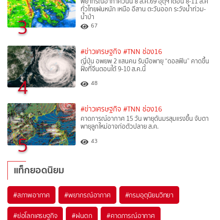
พยากรณ์อากาศวันนี้ 8 ส.ค.69 อุตุฯ เตือน 8-11 ส.ค
ทั่วไทยฝนหนัก เหนือ อีสาน ตะวันออก ระวังน้ำท่วม-
น้ำป่า
3
67
#ข่าวเศรษฐกิจ
#TNN ช่อง16
ญี่ปุ่น อพยพ 2 แสนคน รับมือพายุ “ดอลฟิน” คาดขึ้น
ฝั่งที่จีนตอนใต้ 9-10 ส.ค.นี้
4
48
#ข่าวเศรษฐกิจ
#TNN ช่อง16
คาดการณ์อากาศ 15 วัน พายุดันมรสุมแรงขึ้น จับตา
พายุลูกใหม่อาจก่อตัวปลาย ส.ค.
5
43
แท็กยอดนิยม
#
สภาพอากาศ
#
พยากรณ์อากาศ
#
กรมอุตุนิยมวิทยา
#
ย่อโลกเศรษฐกิจ
#
ฝนตก
#
คาดการณ์อากาศ