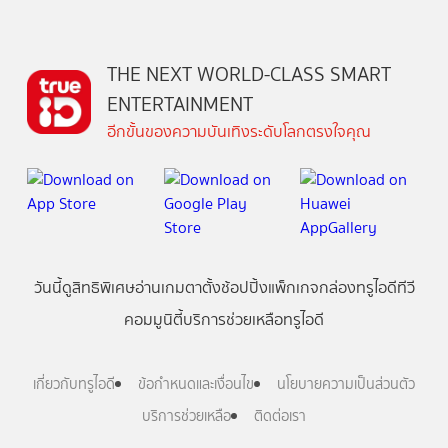
THE NEXT WORLD-CLASS SMART
ENTERTAINMENT
อีกขั้นของความบันเทิงระดับโลกตรงใจคุณ
วันนี้
ดู
สิทธิพิเศษ
อ่าน
เกม
ตาตั้ง
ช้อปปิ้ง
แพ็กเกจ
กล่องทรูไอดีทีวี
คอมมูนิตี้
บริการช่วยเหลือทรูไอดี
เกี่ยวกับทรูไอดี
ข้อกำหนดและเงื่อนไข
นโยบายความเป็นส่วนตัว
บริการช่วยเหลือ
ติดต่อเรา