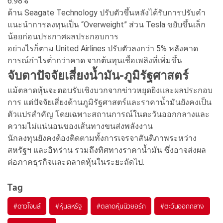
6.98%
ด้าน Seagate Technology ปรับตัวขึ้นหลังได้รับการปรับคำ
แนะนำการลงทุนเป็น “Overweight” ส่วน Tesla ขยับขึ้นเล็ก
น้อยก่อนประกาศผลประกอบการ
อย่างไรก็ตาม United Airlines ปรับตัวลงกว่า 5% หลังคาด
การณ์กำไรต่ำกว่าคาด จากต้นทุนเชื้อเพลิงที่เพิ่มขึ้น
จับตาปัจจัยเสี่ยงน้ำมัน-ภูมิรัฐศาสตร์
แม้ตลาดหุ้นจะตอบรับเชิงบวกจากข่าวหยุดยิงและผลประกอบ
การ แต่ปัจจัยเสี่ยงด้านภูมิรัฐศาสตร์และราคาน้ำมันยังคงเป็น
ตัวแปรสำคัญ โดยเฉพาะสถานการณ์ในตะวันออกกลางและ
ความไม่แน่นอนของเส้นทางขนส่งพลังงาน
นักลงทุนยังคงต้องติดตามทั้งการเจรจาสันติภาพระหว่าง
สหรัฐฯ และอิหร่าน รวมถึงทิศทางราคาน้ำมัน ซึ่งอาจส่งผล
ต่อภาคธุรกิจและตลาดหุ้นในระยะถัดไป.
Tag
#
ดาวโจนส์
#
หุ้นสหรัฐ
#
ตลาดหุ้นนิวยอร์ก
#
ตะวันออกกลาง