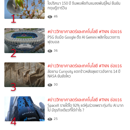
ไขปริศนา 150 ปี จีนพบพืชกินแมลงพันธุ์ใหม่ ยืนยัน
ทฤษฎีดาร์วิน
1
46
#ข่าววิทยาศาสตร์และเทคโนโลยี
#TNN ช่อง16
PSG จับมือ Google ดึง AI Gemini พลิกโฉมวงการ
ฟุตบอล
2
36
#ข่าววิทยาศาสตร์และเทคโนโลยี
#TNN ช่อง16
ล้อยาน Curiosity แตกร้าวหลังลุยดาวอังคาร 14 ปี
NASA ยันยังไหว
3
30
#ข่าววิทยาศาสตร์และเทคโนโลยี
#TNN ช่อง16
SpaceX รายได้โต 92% แต่หุ้นร่วงเพราะทุ่มกับ AI มาก
ไป มีธุรกิจเดียวที่ได้กำไร ?
4
25