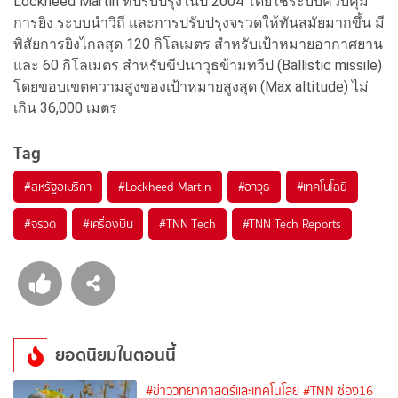
Lockheed Martin ที่ปรับปรุงในปี 2004 โดยใช้ระบบควบคุม
การยิง ระบบนำวิถี และการปรับปรุงจรวดให้ทันสมัยมากขึ้น มี
พิสัยการยิงไกลสุด 120 กิโลเมตร สำหรับเป้าหมายอากาศยาน
และ 60 กิโลเมตร สำหรับขีปนาวุธข้ามทวีป (Ballistic missile)
โดยขอบเขตความสูงของเป้าหมายสูงสุด (Max altitude) ไม่
เกิน 36,000 เมตร
Tag
#
สหรัฐอเมริกา
#
Lockheed Martin
#
อาวุธ
#
เทคโนโลยี
#
จรวด
#
เครื่องบิน
#
TNN Tech
#
TNN Tech Reports
ยอดนิยมในตอนนี้
#ข่าววิทยาศาสตร์และเทคโนโลยี
#TNN ช่อง16