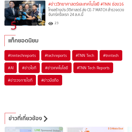
#ข่าววิทยาศาสตร์และเทคโนโลยี
#TNN ช่อง16
ไทยสร้างประวัติศาสตร์ ส่ง CE-7 MATCH สำรวจดวง
จันทร์ครั้งแรก 24 ส.ค.นี้
5
23
แท็กยอดนิยม
#
tnntechreports
#
techreports
#
TNN Tech
#
tnntech
#
AI
#
ข่าวไอที
#
ข่าวเทคโนโลยี
#
TNN Tech Reports
#
ข่าววงการไอที
#
ข่าวมือถือ
ข่าวที่เกี่ยวข้อง