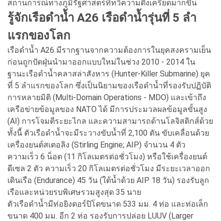
สถานการณ์ทางภูมิรัฐศาสตร์ที่ทวีความตึงเครียดมากขึ้น
รู้จักเรือดำน้ำ A26 เรือดำน้ำรุ่นที่ 5 ลำ
แรกของโลก
เรือดำน้ำ A26 มีรากฐานจากความต้องการในยุคสงครามเย็น
ก่อนถูกปัดฝุ่นนำมาออกแบบใหม่ในช่วง 2010 - 2014 ใน
ฐานะเรือดำน้ำคลาสล่าสังหาร (Hunter-Killer Submarine) ยุค
ที่ 5 ลำแรกของโลก ซึ่งเป็นนิยามของเรือดำน้ำที่รองรับปฏิบัติ
การหลายมิติ (Multi-Domain Operations - MDO) และเข้าถึง
เครือข่ายข้อมูลของ NATO ได้ มีการประมวลผลข้อมูลขั้นสูง
(AI) การโจมตีระยะไกล และความสามารถด้านโลจิสติกส์ด้วย
ทั้งนี้ ตัวเรือดำน้ำจะมีระวางขับน้ำที่ 2,100 ตัน ขับเคลื่อนด้วย
เครื่องยนต์สเตอลิง (Stirling Engine; AIP) จำนวน 4 ตัว
ความเร็ว 6 น็อต (11 กิโลเมตรต่อชั่วโมง) หรือใช้เครื่องยนต์
ดีเซล 2 ตัว ความเร็ว 20 กิโลเมตรต่อชั่วโมง มีระยะเวลาออก
เดินเรือ (Endurance) 45 วัน (ใต้น้ำด้วย AIP 18 วัน) รองรับลูก
เรือและหน่วยรบพิเศษรวมสูงสุด 35 นาย
ตัวเรือดำน้ำมีท่อยิงตอร์ปิโดขนาด 533 มม. 4 ท่อ และท่อเล็ก
ขนาด 400 มม. อีก 2 ท่อ รองรับการปล่อย LUUV (Larger