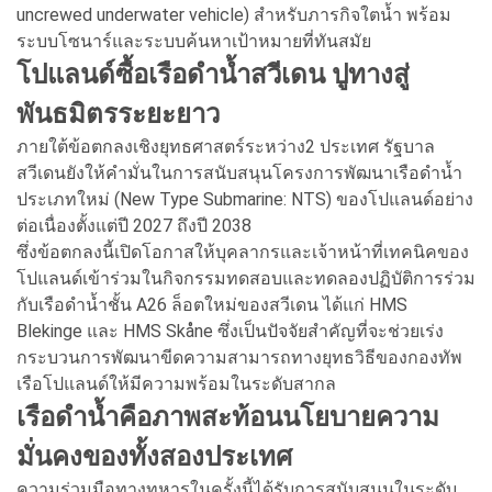
uncrewed underwater vehicle) สำหรับภารกิจใตน้ำ พร้อม
ระบบโซนาร์และระบบค้นหาเป้าหมายที่ทันสมัย
โปแลนด์ซื้อเรือดำน้ำสวีเดน ปูทางสู่
พันธมิตรระยะยาว
ภายใต้ข้อตกลงเชิงยุทธศาสตร์ระหว่าง2 ประเทศ รัฐบาล
สวีเดนยังให้คำมั่นในการสนับสนุนโครงการพัฒนาเรือดำน้ำ
ประเภทใหม่ (New Type Submarine: NTS) ของโปแลนด์อย่าง
ต่อเนื่องตั้งแต่ปี 2027 ถึงปี 2038
ซึ่งข้อตกลงนี้เปิดโอกาสให้บุคลากรและเจ้าหน้าที่เทคนิคของ
โปแลนด์เข้าร่วมในกิจกรรมทดสอบและทดลองปฏิบัติการร่วม
กับเรือดำน้ำชั้น A26 ล็อตใหม่ของสวีเดน ได้แก่ HMS
Blekinge และ HMS Skåne ซึ่งเป็นปัจจัยสำคัญที่จะช่วยเร่ง
กระบวนการพัฒนาขีดความสามารถทางยุทธวิธีของกองทัพ
เรือโปแลนด์ให้มีความพร้อมในระดับสากล
เรือดำน้ำคือภาพสะท้อนนโยบายความ
มั่นคงของทั้งสองประเทศ
ความร่วมมือทางทหารในครั้งนี้ได้รับการสนับสนุนในระดับ