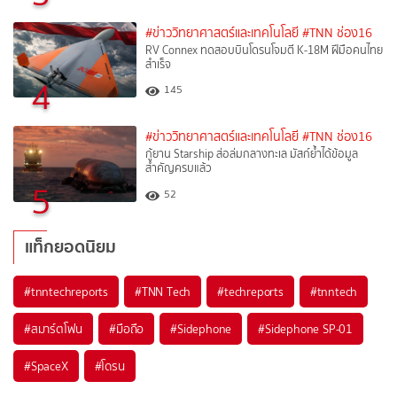
#ข่าววิทยาศาสตร์และเทคโนโลยี
#TNN ช่อง16
RV Connex ทดสอบบินโดรนโจมตี K-18M ฝีมือคนไทย
สำเร็จ
4
145
#ข่าววิทยาศาสตร์และเทคโนโลยี
#TNN ช่อง16
กู้ยาน Starship ส่อล่มกลางทะเล มัสก์ย้ำได้ข้อมูล
สำคัญครบแล้ว
5
52
แท็กยอดนิยม
#
tnntechreports
#
TNN Tech
#
techreports
#
tnntech
#
สมาร์ตโฟน
#
มือถือ
#
Sidephone
#
Sidephone SP-01
#
SpaceX
#
โดรน