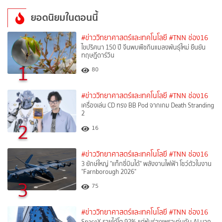
ยอดนิยมในตอนนี้
#ข่าววิทยาศาสตร์และเทคโนโลยี
#TNN ช่อง16
ไขปริศนา 150 ปี จีนพบพืชกินแมลงพันธุ์ใหม่ ยืนยัน
ทฤษฎีดาร์วิน
1
80
#ข่าววิทยาศาสตร์และเทคโนโลยี
#TNN ช่อง16
เครื่องเล่น CD ทรง BB Pod จากเกม Death Stranding
2
2
16
#ข่าววิทยาศาสตร์และเทคโนโลยี
#TNN ช่อง16
3 ยักษ์ใหญ่ "แท็กซี่บินได้" พลังงานไฟฟ้า โชว์ตัวในงาน
"Farnborough 2026"
3
75
#ข่าววิทยาศาสตร์และเทคโนโลยี
#TNN ช่อง16
SpaceX รายได้โต 92% แต่หุ้นร่วงเพราะทุ่มกับ AI มาก