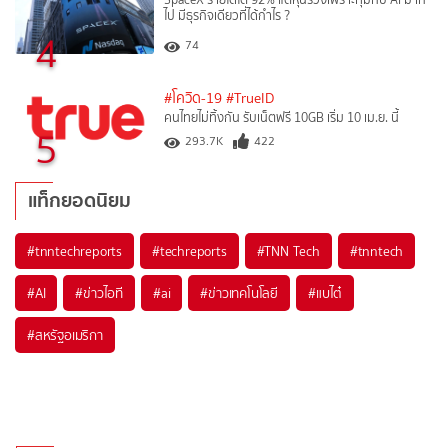
ไป มีธุรกิจเดียวที่ได้กำไร ?
4
74
#โควิด-19
#TrueID
คนไทยไม่ทิ้งกัน รับเน็ตฟรี 10GB เริ่ม 10 เม.ย. นี้
5
293.7K
422
แท็กยอดนิยม
#
tnntechreports
#
techreports
#
TNN Tech
#
tnntech
#
AI
#
ข่าวไอที
#
ai
#
ข่าวเทคโนโลยี
#
แบไต๋
#
สหรัฐอเมริกา