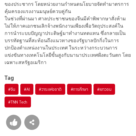
ของประชากร โดยหน่วยงานกำหนดนโยบายจัดทำมาตรการ
คุ้มครองแรงงานมนุษย์ควบคู่กัน
ในช่วงที่ผ่านมา ศาลประชาชนของจีนมีคำพิพากษาสั่งห้าม
ไม่ให้ภาคเอกชนเลิกจ้างพนักงานเพียงเพื่อวัตถุประสงค์ใน
การนำระบบปัญญาประดิษฐ์มาทำงานทดแทน ซึ่งกลายเป็น
บรรทัดฐานที่สะท้อนถึงแนวทางของรัฐบาลปักกิ่งในการ
ปกป้องตำแหน่งงานในประเทศ ในระหว่างกระบวนการ
แข่งขันทางเทคโนโลยีขั้นสูงกับนานาประเทศฝั่งตะวันตก โดย
เฉพาะสหรัฐอเมริกา
Tag
#
จีน
#
AI
#
วาระแห่งชาติ
#
การศึกษา
#
เยาวชน
#
TNN Tech