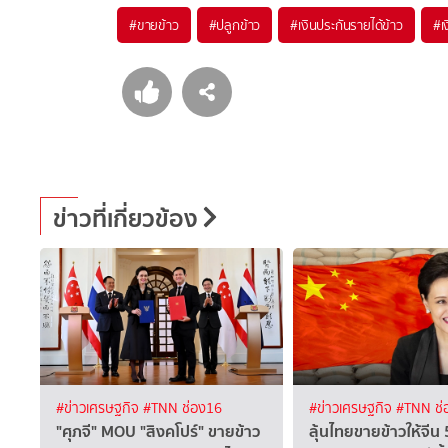
#
ขายข้าว
#
ปลูกข้าว
#
เงินประกันรายได้ข้าว
#
เ
ข่าวที่เกี่ยวข้อง
#ข่าวเศรษฐกิจ
#TNN ช่อง16
#ข่าวเศรษฐกิจ
#TNN ช่
"ศุภจี" MOU "สิงคโปร์" ขายข้าว
ลุ้นไทยขายข้าวให้จีน