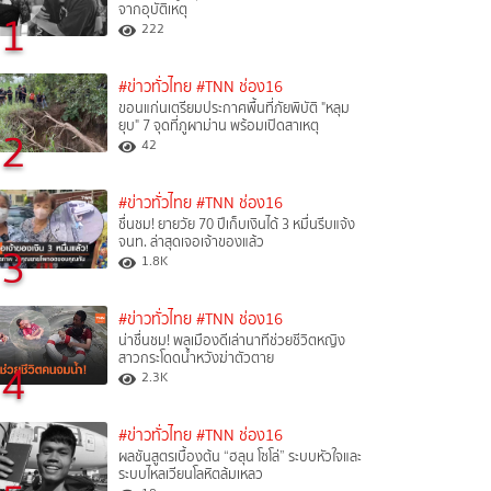
จากอุบัติเหตุ
1
222
#ข่าวทั่วไทย
#TNN ช่อง16
ขอนแก่นเตรียมประกาศพื้นที่ภัยพิบัติ "หลุม
ยุบ" 7 จุดที่ภูผาม่าน พร้อมเปิดสาเหตุ
2
42
#ข่าวทั่วไทย
#TNN ช่อง16
ชื่นชม! ยายวัย 70 ปีเก็บเงินได้ 3 หมื่นรีบแจ้ง
จนท. ล่าสุดเจอเจ้าของแล้ว
3
1.8K
#ข่าวทั่วไทย
#TNN ช่อง16
น่าชื่นชม! พลเมืองดีเล่านาทีช่วยชีวิตหญิง
สาวกระโดดน้ำหวังฆ่าตัวตาย
4
2.3K
#ข่าวทั่วไทย
#TNN ช่อง16
ผลชันสูตรเบื้องต้น “ฮลุน โซโล่” ระบบหัวใจและ
ระบบไหลเวียนโลหิตล้มเหลว