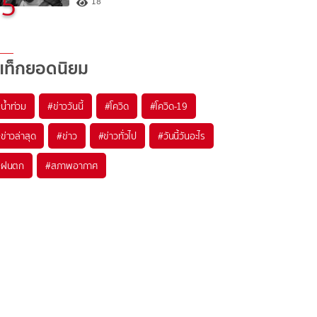
5
18
แท็กยอดนิยม
#
น้ำท่วม
#
ข่าววันนี้
#
โควิด
#
โควิด-19
#
ข่าวล่าสุด
#
ข่าว
#
ข่าวทั่วไป
#
วันนี้วันอะไร
#
ฝนตก
#
สภาพอากาศ