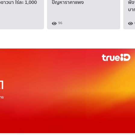
ือชาวนา ไร่ละ 1,000
ปัญหาราคาแพง
พิจ
บา
96