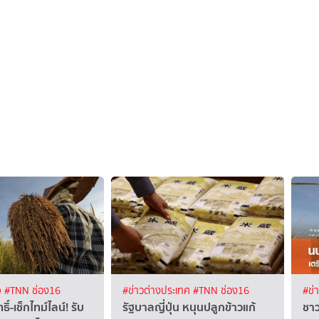
จ
#TNN ช่อง16
#ข่าวต่างประเทศ
#TNN ช่อง16
#ข่
์-เช็กไทม์ไลน์! รับ
รัฐบาลญี่ปุ่น หนุนปลูกข้าวแก้
ชาว