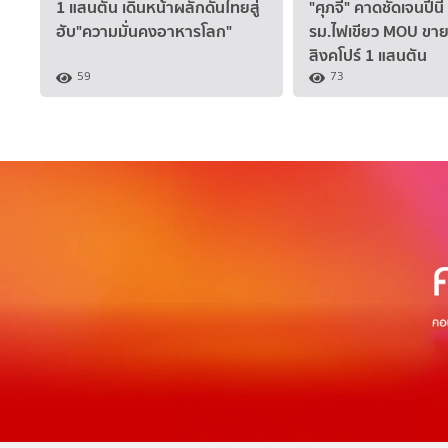
1 แสนตัน เดินหน้าผลักดันไทยสู่
"ศุภจี" คาดชัดเจนปีนี
ฮับ"ความมั่นคงอาหารโลก"
รม.ไฟเขียว MOU ขาย
สิงคโปร์ 1 แสนตัน
59
73