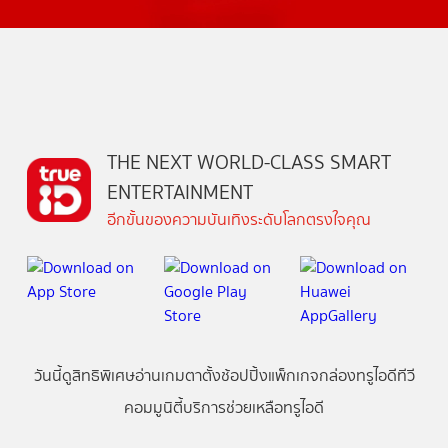
THE NEXT WORLD-CLASS SMART
ENTERTAINMENT
อีกขั้นของความบันเทิงระดับโลกตรงใจคุณ
วันนี้
ดู
สิทธิพิเศษ
อ่าน
เกม
ตาตั้ง
ช้อปปิ้ง
แพ็กเกจ
กล่องทรูไอดีทีวี
คอมมูนิตี้
บริการช่วยเหลือทรูไอดี