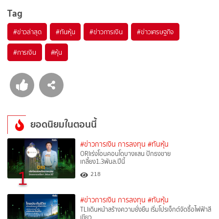
Tag
#
ข่าวล่าสุด
#
ทันหุ้น
#
ข่าวการเงิน
#
ข่าวเศรษฐกิจ
#
การเงิน
#
หุ้น
ยอดนิยมในตอนนี้
#ข่าวการเงิน การลงทุน
#ทันหุ้น
ORIเร่งโอนคอนโดบางแสน ปักธงขาย
เกลี้ยง1.3พันล.ปีนี้
1
218
#ข่าวการเงิน การลงทุน
#ทันหุ้น
TLIเดินหน้าสร้างความยั่งยืน เริ่มโปรเจ็กต์จัดซื้อไฟฟ้าสี
เขียว