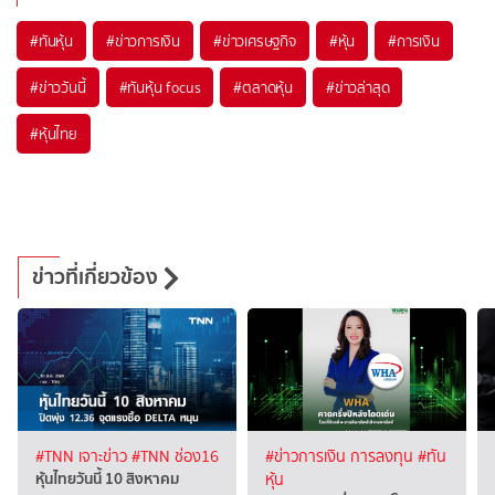
#
ทันหุ้น
#
ข่าวการเงิน
#
ข่าวเศรษฐกิจ
#
หุ้น
#
การเงิน
#
ข่าววันนี้
#
ทันหุ้น focus
#
ตลาดหุ้น
#
ข่าวล่าสุด
#
หุ้นไทย
ข่าวที่เกี่ยวข้อง
#TNN เจาะข่าว
#TNN ช่อง16
#ข่าวการเงิน การลงทุน
#ทัน
หุ้นไทยวันนี้ 10 สิงหาคม
หุ้น