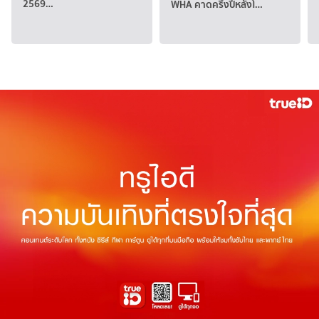
2569…
WHA คาดครึ่งปีหลังโ…