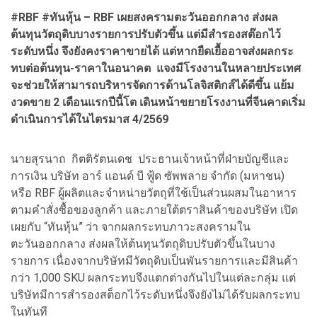
#RBF #ทันหุ้น – RBF เผยสงครามตะวันออกกลาง ส่งผล
ต้นทุนวัตถุดิบบางรายการปรับตัวขึ้น แต่
มีสำรองสต๊อกไว้
ระดับหนึ่ง จึงยังคงราคาขายได้ แต่หากยืดเยื้ออาจส่งผลกระ
ทบต่อต้นทุน-ราคาในอนาคต แจงมีโรงงานในหลายประเทศ
จะช่วยให้สามารถบริหารจัดการด้านโลจิสติกส์ได้ดีขึ้น แย้ม
งวดขาย 2 เดือนแรกปีนี้โต เดินหน้าขยายโรงงานที่จีนคาดเริ่ม
ดำเนินการได้ในไตรมาส 4/2569
นายสุรนาถ กิตติรัตนเดช ประธานเจ้าหน้าที่ฝ่ายบัญชีและ
การเงิน บริษัท อาร์ แอนด์ บี ฟู้ด ซัพพลาย จำกัด (มหาชน)
หรือ RBF ผู้ผลิตและจำหน่ายวัตถุที่ใช้เป็นส่วนผสมในอาหาร
ตามคำสั่งซื้อของลูกค้า และภายใต้ตราสินค้าของบริษัท เปิด
เผยกับ “ทันหุ้น” ว่า จากผลกระทบภาวะสงครามใน
ตะวันออกกลาง ส่งผลให้ต้นทุนวัตถุดิบปรับตัวขึ้นในบาง
รายการ เนื่องจากบริษัทมีวัตถุดิบเป็นพันรายการและมีสินค้า
กว่า 1,000 SKU ผลกระทบจึงแตกต่างกันไปในแต่ละกลุ่ม แต่
บริษัทมีการสำรองสต็อกไว้ระดับหนึ่งจึงยังไม่ได้รับผลกระทบ
ในทันที