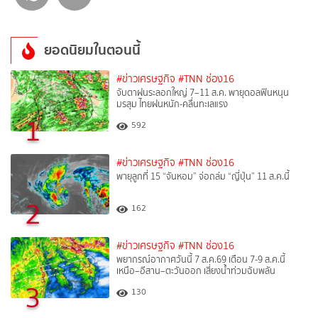
ยอดนิยมในตอนนี้
#ข่าวเศรษฐกิจ
#TNN ช่อง16
จับตาฝนระลอกใหญ่ 7–11 ส.ค. พายุดอลฟินหนุน
มรสุม ไทยฝนหนัก-คลื่นทะเลแรง
1
592
#ข่าวเศรษฐกิจ
#TNN ช่อง16
พายุลูกที่ 15 “จันหอม” จ่อถล่ม “ญี่ปุ่น” 11 ส.ค.นี้
2
162
#ข่าวเศรษฐกิจ
#TNN ช่อง16
พยากรณ์อากาศวันนี้ 7 ส.ค.69 เตือน 7-9 ส.ค.นี้
เหนือ–อีสาน–ตะวันออก เสี่ยงน้ำท่วมฉับพลัน
3
130