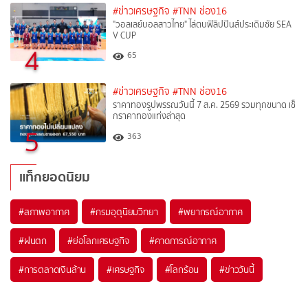
#ข่าวเศรษฐกิจ
#TNN ช่อง16
"วอลเลย์บอลสาวไทย" ไล่ตบฟิลิปปินส์ประเดิมชัย SEA
V CUP
4
65
#ข่าวเศรษฐกิจ
#TNN ช่อง16
ราคาทองรูปพรรณวันนี้ 7 ส.ค. 2569 รวมทุกขนาด เช็
กราคาทองแท่งล่าสุด
5
363
แท็กยอดนิยม
#
สภาพอากาศ
#
กรมอุตุนิยมวิทยา
#
พยากรณ์อากาศ
#
ฝนตก
#
ย่อโลกเศรษฐกิจ
#
คาดการณ์อากาศ
#
การตลาดเงินล้าน
#
เศรษฐกิจ
#
โลกร้อน
#
ข่าววันนี้