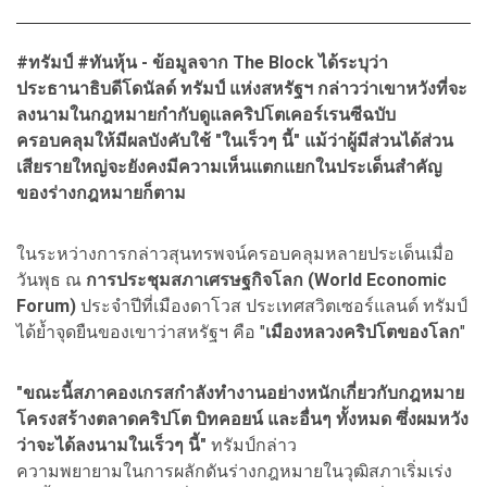
#
ทรัมป์ #
ทันหุ้น - ข้อมูลจาก The Block
ได้ระบุว่า
ประธานาธิบดีโดนัลด์ ทรัมป์ แห่งสหรัฐฯ กล่าวว่าเขาหวังที่จะ
ลงนามในกฎหมายกำกับดูแลคริปโตเคอร์เรนซีฉบับ
ครอบคลุมให้มีผลบังคับใช้ "ในเร็วๆ นี้" แม้ว่าผู้มีส่วนได้ส่วน
เสียรายใหญ่จะยังคงมีความเห็นแตกแยกในประเด็นสำคัญ
ของร่างกฎหมายก็ตาม
ในระหว่างการกล่าวสุนทรพจน์ครอบคลุมหลายประเด็นเมื่อ
วันพุธ ณ
การประชุมสภาเศรษฐกิจโลก (World Economic
Forum)
ประจำปีที่เมืองดาโวส ประเทศสวิตเซอร์แลนด์ ทรัมป์
ได้ย้ำจุดยืนของเขาว่าสหรัฐฯ คือ "
เมืองหลวงคริปโตของโลก
"
"ขณะนี้สภาคองเกรสกำลังทำงานอย่างหนักเกี่ยวกับกฎหมาย
โครงสร้างตลาดคริปโต บิทคอยน์ และอื่นๆ ทั้งหมด ซึ่งผมหวัง
ว่าจะได้ลงนามในเร็วๆ นี้"
ทรัมป์กล่าว
ความพยายามในการผลักดันร่างกฎหมายในวุฒิสภาเริ่มเร่ง