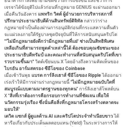
ธนาคารกำลังพยายามขัดขวางการแข่งขัน และชี้ว่าการ
เจรจาได้ข้อยุติไปแล้วก่อนที่กฎหมาย GENIUS จะผ่านออกมา
เมื่อคืนวันอังคาร
แพทริก วิตต์ ผู้อำนวยการบริหารสภาที่
ปรึกษาประธานาธิบดีด้านสินทรัพย์ดิจิทัล
กล่าวว่าร่าง
กฎหมายจำเป็นต้องผ่านการอนุมัติก่อนที่กระแสความตื่นตัว
จะแผ่วลงภายใต้รัฐบาลชุดปัจจุบันที่ให้การสนับสนุนคริปโต
"'ไม่มีกฎหมายยังดีกว่ามีกฎหมายที่แย่' ช่างเป็นสิทธิพิเศษ
เหลือเกินที่สามารถพูดคำเหล่านี้ได้ ต้องขอบคุณชัยชนะของ
ประธานาธิบดีทรัมป์ และคณะทำงานที่สนับสนุนคริปโตที่เขา
รวบรวมขึ้นมา"
วิตต์เขียนบน X โดยอ้างถึงความคิดเห็นของ
ไบรอัน อาร์มสตรอง ซีอีโอของ Coinbase
เมื่อเช้าวันพุธ
แบรด การ์ลิงเฮาส์ ซีอีโอของ Ripple
ได้ออกมา
เร่งเร้าให้มีการผ่านร่างกฎหมายนี้ "
ไม่มีกฎหมายฉบับใดที่
สมบูรณ์แบบตามมาตรฐานของทุกคน
" การ์ลิงเฮาส์โพสต์บน
X "
สิ่งที่เราต้องการคือกรอบการทำงานที่ชัดเจน เพื่อให้
นวัตกรรมรุ่งเรือง ซึ่งนั่นคือสิ่งที่กฎหมายโครงสร้างตลาดจะ
มอบให้
"
เดวิด แซกส์ ผู้ดูแลด้าน AI และคริปโตประจำทำเนียบขาว
ได้
หารือเกี่ยวกับประเด็นผลตอบแทน (Yield) ในระหว่างการให้