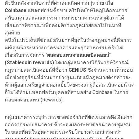
ตัวขึ้นหลังจากสัปดาห์ที่ผ่านมาเกิดความวุ่นวาย เมื่อ
Coinbase
แพลตฟอร์มซื้อขายคริปโตยักษ์ใหญ่ได้ถอนการ
สนับสนุน และคณะกรรมการการธนาคารแห่งวุฒิสภาได้
เลื่อนการพิจารณาเพื่อลงมติร่างกฎหมายออกไปในนาที
สุดท้าย
หนึ่งในประเด็นที่ขัดแย้งกันมากที่สุดในร่างกฎหมายนี้คือการ
เผชิญหน้าระหว่างภาคธนาคารและอุตสาหกรรมคริปโต
เกี่ยวกับการจัดการ "
ผลตอบแทนจากสเตเบิลคอยน์
"
(Stablecoin rewards)
โดยกลุ่มธนาคารได้วิพากษ์วิจารณ์
กฎหมายสเตเบิลคอยน์ที่ชื่อว่า
GENIUS
ซึ่งผ่านความเห็นชอบ
เมื่อช่วงฤดูร้อนที่ผ่านมาอย่างรุนแรง แม้กฎหมายดังกล่าวจะ
ห้ามผู้ออกเหรียญจ่ายดอกเบี้ยโดยตรงแก่ผู้ถือสเตเบิลคอยน์ แต่
ก็ไม่ได้ห้ามแพลตฟอร์มบุคคลที่สามอย่าง Coinbase ในการ
มอบผลตอบแทน (Rewards)
กลุ่มธนาคารระบุว่า การขาดข้อจำกัดที่ชัดเจนอาจดึงเงินฝาก
ออกจากระบบธนาคาร ซึ่งจะส่งผลกระทบต่อธนาคารชุมชน
ในขณะที่คนในอุตสาหกรรมคริปโตบางส่วนกล่าวหาว่า