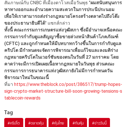
สัมภาษณ์กับ CNBC ที่เมืองดาโวสเมื่อวันพุธ "
ผมสนับสนุนการ
หาทางออกและอำนวยความสะดวกในการประนีประนอม
เพื่อให้เราสามารถส่งร่างกฎหมายโครงสร้างตลาดไปถึงโต๊ะ
ของประธานาธิบดีได้
" แซกส์กล่าว
ทั้งนี้ คณะกรรมการเกษตรแห่งวุฒิสภา ซึ่งมีอำนาจเหนือคณะ
กรรมการกำกับดูแลสัญญาซื้อขายล่วงหน้าสินค้าโภคภัณฑ์
(CFTC)
และถูกกำหนดให้มีบทบาทกว้างขึ้นในการกำกับดูแล
คริปโต มีกำหนดจะจัดการพิจารณาเพื่อแก้ไขและลงมติร่าง
กฎหมายคริปโตในเวอร์ชันของตนในวันที่ 27
มกราคม โดย
คาดว่าจะมีการเปิดเผยเนื้อหากฎหมายในวันพุธ ส่วนคณะ
กรรมการการธนาคารแห่งวุฒิสภายังไม่มีการกำหนดวัน
พิจารณาใหม่ในขณะนี้
ที่มา
https://www.theblock.co/post/386517/trump-hopes-
sign-crypto-market-structure-bill-soon-growing-tensions-s
tablecoin-rewards
Tag
#
คริปโต
#
ตลาดหุ้น
#
หุ้นไทย
#
ทันหุ้น
#
ข่าววันนี้