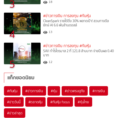
3
18
#ข่าวการเงิน การลงทุน
#ทันหุ้น
CleanSpark รายได้ดิ่ง 30% พลาดเป้า! สวนทางดีล
ยักษ์ AI 6.6 พันล้านดอลล์
4
13
#ข่าวการเงิน การลงทุน
#ทันหุ้น
SAV กำไรไตรมาส 2 ที่ 121.8 ล้านบาท จ่ายปันผล 0.40
บาท
5
12
แท็กยอดนิยม
#
ทันหุ้น
#
ข่าวการเงิน
#
หุ้น
#
ข่าวเศรษฐกิจ
#
การเงิน
#
ข่าววันนี้
#
ตลาดหุ้น
#
ทันหุ้น focus
#
หุ้นไทย
#
ข่าวล่าสุด