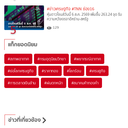
#ข่าวเศรษฐกิจ
#TNN ช่อง16
หุ้นดาวโจนส์วันนี้ 6 ส.ค. 2569 เพิ่มขึ้น 263.24 จุด รับ
ความหวังเจรจาอิหร่าน-สหรัฐ
5
129
แท็กยอดนิยม
#
สภาพอากาศ
#
กรมอุตุนิยมวิทยา
#
พยากรณ์อากาศ
#
ย่อโลกเศรษฐกิจ
#
ราคาทอง
#
โลกร้อน
#
เศรษฐกิจ
#
การตลาดเงินล้าน
#
ฝนตกหนัก
#
สมาคมค้าทองคำ
ข่าวที่เกี่ยวข้อง