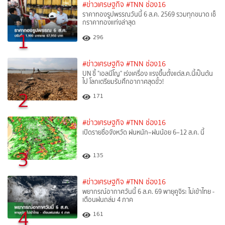
#ข่าวเศรษฐกิจ
#TNN ช่อง16
ราคาทองรูปพรรณวันนี้ 6 ส.ค. 2569 รวมทุกขนาด เช็
กราคาทองแท่งล่าสุด
1
296
#ข่าวเศรษฐกิจ
#TNN ช่อง16
UN ชี้ "เอลนีโญ" เร่งเครื่อง แรงขึ้นตั้งแต่ส.ค.นี้เป็นต้น
ไป โลกเตรียมรับศึกอากาศสุดขั้ว!
2
171
#ข่าวเศรษฐกิจ
#TNN ช่อง16
เปิดรายชื่อจังหวัด ฝนหนัก–ฝนน้อย 6–12 ส.ค. นี้
3
135
#ข่าวเศรษฐกิจ
#TNN ช่อง16
พยากรณ์อากาศวันนี้ 6 ส.ค. 69 พายุคูจิระ ไม่เข้าไทย -
เตือนฝนถล่ม 4 ภาค
4
161