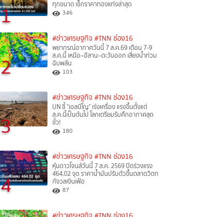
ทุกขนาด เช็กราคาทองแท่งล่าสุด
1
346
#ข่าวเศรษฐกิจ
#TNN ช่อง16
พยากรณ์อากาศวันนี้ 7 ส.ค.69 เตือน 7-9
ส.ค.นี้ เหนือ–อีสาน–ตะวันออก เสี่ยงน้ำท่วม
2
ฉับพลัน
103
#ข่าวเศรษฐกิจ
#TNN ช่อง16
UN ชี้ "เอลนีโญ" เร่งเครื่อง แรงขึ้นตั้งแต่
ส.ค.นี้เป็นต้นไป โลกเตรียมรับศึกอากาศสุด
3
ขั้ว!
180
#ข่าวเศรษฐกิจ
#TNN ช่อง16
หุ้นดาวโจนส์วันนี้ 7 ส.ค. 2569 ปิดร่วงแรง
464.02 จุด ราคาน้ำมันปรับตัวขึ้นตลาดวิตก
4
กังวลเงินเฟ้อ
87
#ข่าวเศรษฐกิจ
#TNN ช่อง16