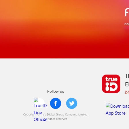
T
E
Follow us
อ
Copyright © True Digital Group Company Limited.
All rights reserved