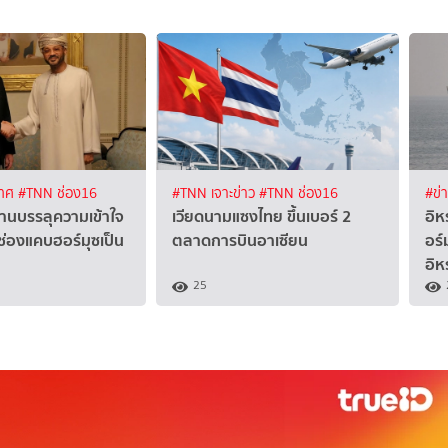
เทศ
#TNN ช่อง16
#TNN เจาะข่าว
#TNN ช่อง16
#ข่
านบรรลุความเข้าใจ
เวียดนามแซงไทย ขึ้นเบอร์ 2
อิห
ดช่องแคบฮอร์มุซเป็น
ตลาดการบินอาเซียน
อร์
อิห
25