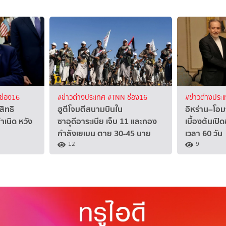
ช่อง16
#ข่าวต่างประเทศ
#TNN ช่อง16
#ข่าวต่างประ
สิทธิ
ฮูตีโจมตีสนามบินใน
อิหร่าน–โอม
ำเนิด หวัง
ซาอุดีอาระเบีย เจ็บ 11 และกอง
เบื้องต้นเปิ
กำลังเยเมน ตาย 30-45 นาย
เวลา 60 วัน
12
9