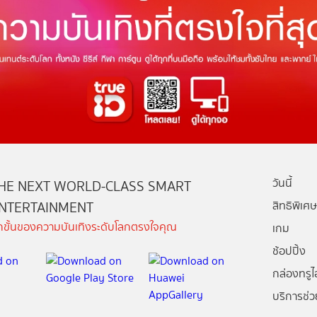
วันนี้
HE NEXT WORLD-CLASS SMART
NTERTAINMENT
สิทธิพิเศษ
ีกขั้นของความบันเทิงระดับโลกตรงใจคุณ
เกม
ช้อปปิ้ง
กล่องทรูไอ
บริการช่ว