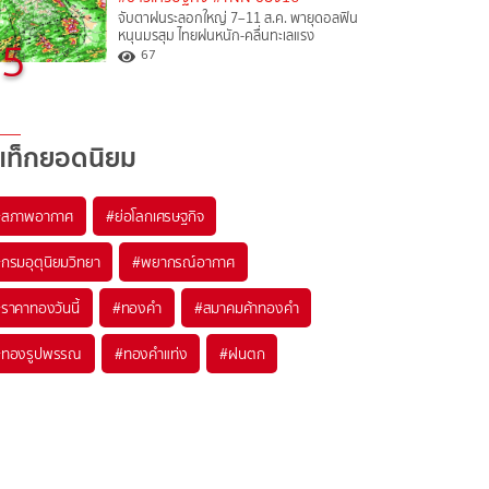
จับตาฝนระลอกใหญ่ 7–11 ส.ค. พายุดอลฟิน
หนุนมรสุม ไทยฝนหนัก-คลื่นทะเลแรง
5
67
แท็กยอดนิยม
#
สภาพอากาศ
#
ย่อโลกเศรษฐกิจ
#
กรมอุตุนิยมวิทยา
#
พยากรณ์อากาศ
#
ราคาทองวันนี้
#
ทองคำ
#
สมาคมค้าทองคำ
#
ทองรูปพรรณ
#
ทองคำแท่ง
#
ฝนตก