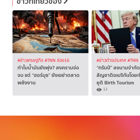
ข่าวที่เกี่ยวข้อง
#ข่าวเศรษฐกิจ
#TNN ช่อง16
#ข่าวต่างประเทศ
#TNN 
ทำไมน้ำมันยังพุ่ง? สงครามจ่อ
“ทรัมป์” ลงนามจำกัด
จบ แต่ “ฮอร์มุซ” ยังเขย่าตลาด
สัญชาติอเมริกันโดยก
พลังงาน
ยุติ Birth Tourism
12