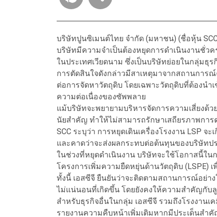
บริษัทปูนซิเมนต์ไทย จำกัด (มหาชน) (ชื่อหุ้น S
บริษัทมีความจำเป็นต้องหยุดการดำเนินงานชั่วค
ในประเทศเวียดนาม ซึ่งเป็นบริษัทย่อยในกลุ่มธุร
การตัดสินใจดังกล่าวมีสาเหตุมาจากสถานการณ์ค
ต่อการจัดหาวัตถุดิบ โดยเฉพาะวัตถุดิบที่ต้องนำเ
ความต่อเนื่องของซัพพลาย
แม้บริษัทจะพยายามบริหารจัดการความเสี่ยงด้วยการ
นัยสำคัญ ทำให้ไม่สามารถรักษาเสถียรภาพการด
SCC ระบุว่า การหยุดเดินเครื่องโรงงาน LSP จ
และคาดว่าจะส่งผลกระทบต่อต้นทุนของบริษัทป
ในช่วงที่หยุดดำเนินงาน บริษัทจะใช้โอกาสนี้ใ
โครงการเพิ่มความยืดหยุ่นด้านวัตถุดิบ (LSPE) 
ทั้งนี้ เอสซีจี ยืนยันว่าจะติดตามสถานการณ์อ
ไม่แน่นอนที่เกิดขึ้น โดยยังคงให้ความสำคัญกับลู
สำหรับธุรกิจอื่นในกลุ่ม เอสซีจี รวมถึงโรงงานเ
รายงานความคืบหน้าเพิ่มเติมหากมีประเด็นสำค