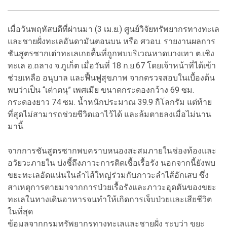
เมื่อวันพฤหัสบดีที่ผ่านมา (3 เม.ย.) ศูนย์วิจัยทรัพยากรทางทะเล
และชายฝั่งทะเลอันดามันตอนบน หรือ ศวอบ. รายงานผลการ
ชันสูตรซากเต่าทะเลเกยตื้นที่ถูกพบบริเวณหาดบางเทา ต.เชิง
ทะเล อ.ถลาง จ.ภูเก็ต เมื่อวันที่ 18 ก.ย.67 โดยเจ้าหน้าที่ได้เข้า
ช่วยเหลือ อนุบาล และฟื้นฟูสุขภาพ จากตรวจสอบในเบื้องต้น
พบว่าเป็น “เต่าตนุ” เพศเมีย ขนาดกระดองกว้าง 69 ซม.
กระดองยาว 74 ซม. น้ำหนักประมาณ 39.9 กิโลกรัม แต่ท้าย
ที่สุดไม่สามารถช่วยชีวิตเอาไว้ได้ และล้มตายลงเมื่อไม่นาน
มานี้
จากการชันสูตรซากพบคราบหนองสะสมภายในช่องท้องและ
อวัยวะภายใน บ่งชี้ถึงภาวะการติดเชื้อเรื้อรัง นอกจากนี้ยังพบ
ขยะทะเลอัดแน่นในลำไส้ใหญ่ร่วมกับภาวะลำไส้อักเสบ ซึ่ง
สาเหตุการตายมาจากการป่วยเรื้อรังและภาวะอุดตันของขยะ
ทะเลในทางเดินอาหารจนทำให้เกิดการเจ็บป่วยและเสียชีวิต
ในที่สุด
ข้อมูลจากกรมทรัพยากรทางทะเลและชายฝั่ง ระบุว่า ขยะ