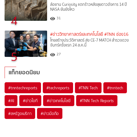
ล้อยาน Curiosity แตกร้าวหลังลุยดาวอังคาร 14 ปี
NASA ยันยังไหว
4
31
#ข่าววิทยาศาสตร์และเทคโนโลยี
#TNN ช่อง16
ไทยสร้างประวัติศาสตร์ ส่ง CE-7 MATCH สำรวจดวง
จันทร์ครั้งแรก 24 ส.ค.นี้
5
27
แท็กยอดนิยม
#
tnntechreports
#
techreports
#
TNN Tech
#
tnntech
#
AI
#
ข่าวไอที
#
ข่าวเทคโนโลยี
#
TNN Tech Reports
#
สหรัฐอเมริกา
#
ข่าวมือถือ