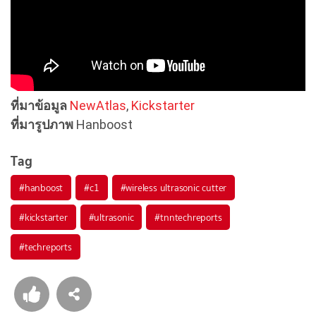
ที่มาข้อมูล
NewAtlas
,
Kickstarter
ที่มารูปภาพ
Hanboost
Tag
#
hanboost
#
c1
#
wireless ultrasonic cutter
#
kickstarter
#
ultrasonic
#
tnntechreports
#
techreports