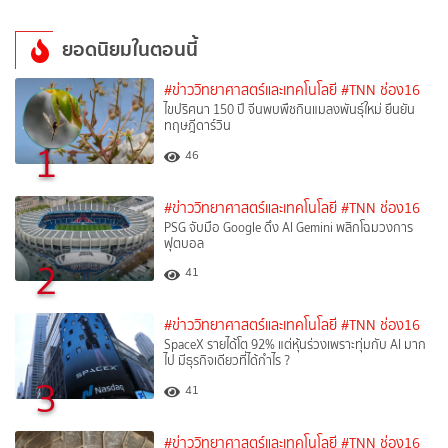
ยอดนิยมในตอนนี้
#ข่าววิทยาศาสตร์และเทคโนโลยี
#TNN ช่อง16
ไขปริศนา 150 ปี จีนพบพืชกินแมลงพันธุ์ใหม่ ยืนยัน
ทฤษฎีดาร์วิน
1
46
#ข่าววิทยาศาสตร์และเทคโนโลยี
#TNN ช่อง16
PSG จับมือ Google ดึง AI Gemini พลิกโฉมวงการ
ฟุตบอล
2
41
#ข่าววิทยาศาสตร์และเทคโนโลยี
#TNN ช่อง16
SpaceX รายได้โต 92% แต่หุ้นร่วงเพราะทุ่มกับ AI มาก
ไป มีธุรกิจเดียวที่ได้กำไร ?
3
41
#ข่าววิทยาศาสตร์และเทคโนโลยี
#TNN ช่อง16