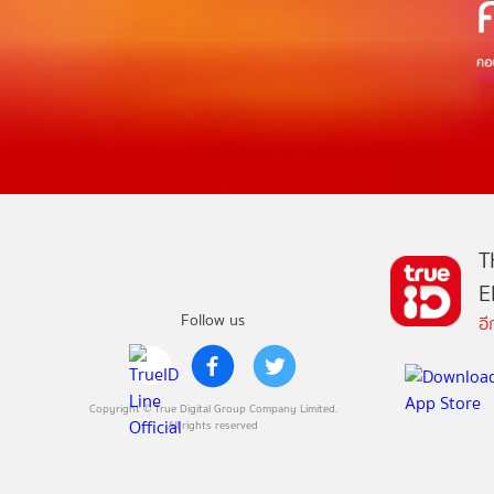
T
E
Follow us
อ
Copyright © True Digital Group Company Limited.
All rights reserved