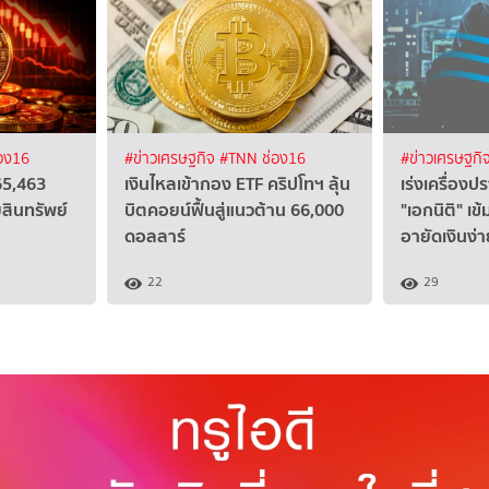
อง16
#ข่าวเศรษฐกิจ
#TNN ช่อง16
#ข่าวเศรษฐกิ
65,463
เงินไหลเข้ากอง ETF คริปโทฯ ลุ้น
เร่งเครื่อง
สินทรัพย์
บิตคอยน์ฟื้นสู่แนวต้าน 66,000
"เอกนิติ" เข้
ดอลลาร์
อายัดเงินง่า
22
29