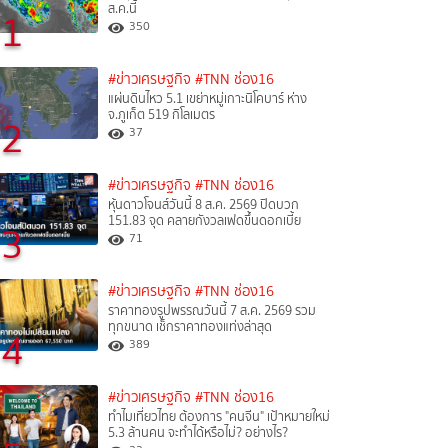
ส.ค.นี้
1
350
#ข่าวเศรษฐกิจ
#TNN ช่อง16
แผ่นดินไหว 5.1 เขย่าหมู่เกาะนิโคบาร์ ห่าง
จ.ภูเก็ต 519 กิโลเมตร
2
37
#ข่าวเศรษฐกิจ
#TNN ช่อง16
หุ้นดาวโจนส์วันนี้ 8 ส.ค. 2569 ปิดบวก
151.83 จุด คลายกังวลเฟดขึ้นดอกเบี้ย
3
71
#ข่าวเศรษฐกิจ
#TNN ช่อง16
ราคาทองรูปพรรณวันนี้ 7 ส.ค. 2569 รวม
ทุกขนาด เช็กราคาทองแท่งล่าสุด
4
389
#ข่าวเศรษฐกิจ
#TNN ช่อง16
ทำไมเที่ยวไทย ต้องการ "คนจีน" เป้าหมายใหม่
5.3 ล้านคน จะทำได้หรือไม่? อย่างไร?