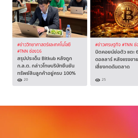
#ข่าววิทยาศาสตร์และเทคโนโลยี
#ข่าวเศรษฐกิจ
#TNN ช่
บิตคอยน์ย่อตัว แตะ 
#TNN ช่อง16
สรุปประเด็น Bitkub หลังถูก
ดอลลาร์ หลังแรงขาย
ก.ล.ต. กล่าวโทษบริษัทยืนยัน
เสี่ยงกดดันตลาด
ทรัพย์สินลูกค้าอยู่ครบ 100%
20
25