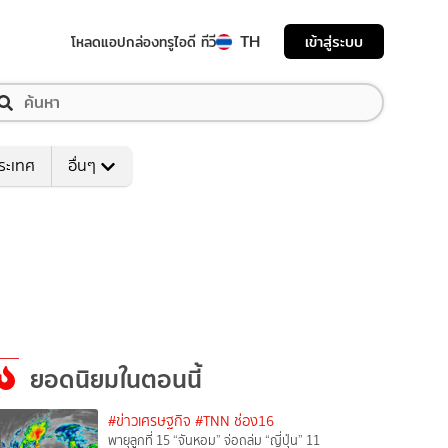
TH
เข้าสู่ระบบ
โหลดแอป
กล่องทรูไอดี ทีวี
ระเทศ
อื่นๆ
ยอดนิยมในตอนนี้
#ข่าวเศรษฐกิจ
#TNN ช่อง16
พายุลูกที่ 15 “จันหอม” จ่อถล่ม “ญี่ปุ่น” 11