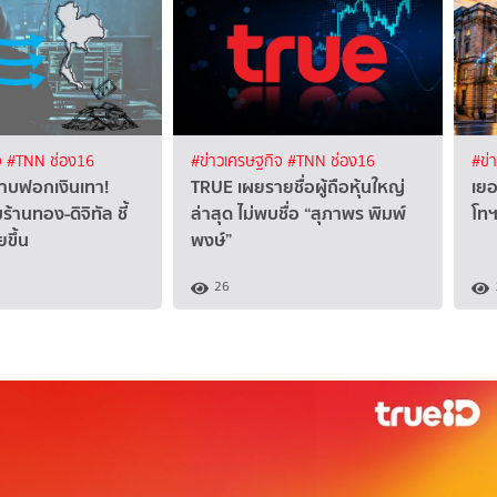
จ
#TNN ช่อง16
#ข่าวเศรษฐกิจ
#TNN ช่อง16
#ข่
ปราบฟอกเงินเทา!
TRUE เผยรายชื่อผู้ถือหุ้นใหญ่
เยอ
มร้านทอง-ดิจิทัล ชี้
ล่าสุด ไม่พบชื่อ “สุภาพร พิมพ์
โท
ยขึ้น
พงษ์”
26