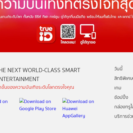
วันนี้
HE NEXT WORLD-CLASS SMART
NTERTAINMENT
สิทธิพิเศษ
ีกขั้นของความบันเทิงระดับโลกตรงใจคุณ
เกม
ช้อปปิ้ง
กล่องทรูไอ
บริการช่ว