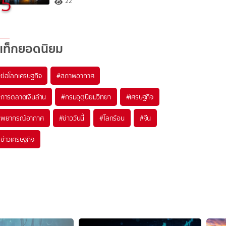
5
22
แท็กยอดนิยม
#
ย่อโลกเศรษฐกิจ
#
สภาพอากาศ
#
การตลาดเงินล้าน
#
กรมอุตุนิยมวิทยา
#
เศรษฐกิจ
#
พยากรณ์อากาศ
#
ข่าววันนี้
#
โลกร้อน
#
จีน
#
ข่าวเศรษฐกิจ