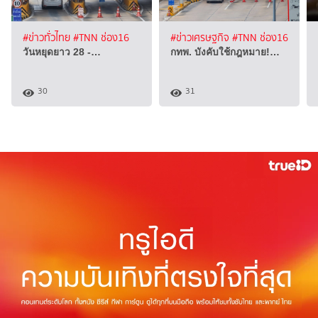
#ข่าวทั่วไทย
#TNN ช่อง16
#ข่าวเศรษฐกิจ
#TNN ช่อง16
วันหยุดยาว 28 -…
กทพ. บังคับใช้กฎหมาย!…
30
31