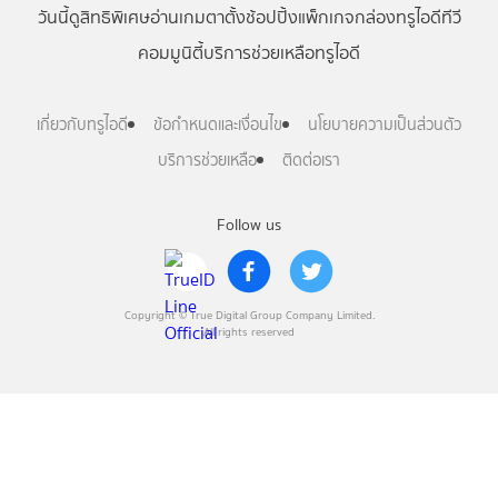
วันนี้
ดู
สิทธิพิเศษ
อ่าน
เกม
ตาตั้ง
ช้อปปิ้ง
แพ็กเกจ
กล่องทรูไอดีทีวี
คอมมูนิตี้
บริการช่วยเหลือทรูไอดี
เกี่ยวกับทรูไอดี
ข้อกำหนดและเงื่อนไข
นโยบายความเป็นส่วนตัว
บริการช่วยเหลือ
ติดต่อเรา
Follow us
Copyright © True Digital Group Company Limited.
All rights reserved