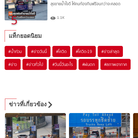
ลุงขายน้ำใจดี ให้คนท้องกินฟรีจนกว่าจะคลอด
5
1.1K
แท็กยอดนิยม
#
น้ำท่วม
#
ข่าววันนี้
#
โควิด
#
โควิด-19
#
ข่าวล่าสุด
#
ข่าว
#
ข่าวทั่วไป
#
วันนี้วันอะไร
#
ฝนตก
#
สภาพอากาศ
ข่าวที่เกี่ยวข้อง