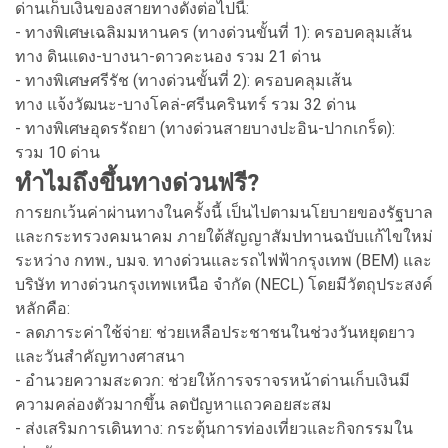
ด่านเก็บเงินของสายทางดังต่อไปนี้:
- ทางพิเศษเฉลิมมหานคร (ทางด่วนขั้นที่ 1): ครอบคลุมเส้น
ทาง ดินแดง-บางนา-ดาวคะนอง รวม 21 ด่าน
- ทางพิเศษศรีรัช (ทางด่วนขั้นที่ 2): ครอบคลุมเส้น
ทาง แจ้งวัฒนะ-บางโคล่-ศรีนครินทร์ รวม 32 ด่าน
- ทางพิเศษอุดรรัถยา (ทางด่วนสายบางปะอิน-ปากเกร็ด):
รวม 10 ด่าน
ทำไมถึงขึ้นทางด่วนฟรี?
การยกเว้นค่าผ่านทางในครั้งนี้ เป็นไปตามนโยบายของรัฐบาล
และกระทรวงคมนาคม ภายใต้สัญญาสัมปทานฉบับแก้ไขใหม่
ระหว่าง กทพ., บมจ. ทางด่วนและรถไฟฟ้ากรุงเทพ (BEM) และ
บริษัท ทางด่วนกรุงเทพเหนือ จำกัด (NECL) โดยมีวัตถุประสงค์
หลักคือ:
- ลดภาระค่าใช้จ่าย: ช่วยเหลือประชาชนในช่วงวันหยุดยาว
และวันสำคัญทางศาสนา
- อำนวยความสะดวก: ช่วยให้การจราจรหน้าด่านเก็บเงินมี
ความคล่องตัวมากขึ้น ลดปัญหาแถวคอยสะสม
- ส่งเสริมการเดินทาง: กระตุ้นการท่องเที่ยวและกิจกรรมใน