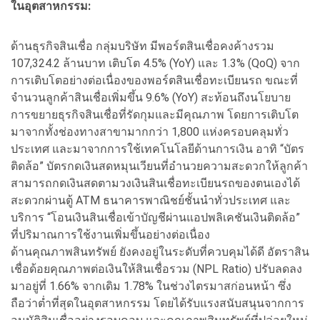
ในอุตสาหกรรม:
ด้านธุรกิจสินเชื่อ กลุ่มบริษัท มีพอร์ตสินเชื่อคงค้างรวม
107,324.2 ล้านบาท เติบโต 4.5% (YoY) และ 1.3% (QoQ) จาก
การเติบโตอย่างต่อเนื่องของพอร์ตสินเชื่อทะเบียนรถ ขณะที่
จำนวนลูกค้าสินเชื่อเพิ่มขึ้น 9.6% (YoY) สะท้อนถึงนโยบาย
การขยายธุรกิจสินเชื่อที่รัดกุมและมีคุณภาพ โดยการเติบโต
มาจากทั้งช่องทางสาขามากกว่า 1,800 แห่งครอบคลุมทั่ว
ประเทศ และมาจากการใช้เทคโนโลยีด้านการเงิน อาทิ “บัตร
ติดล้อ” บัตรกดเงินสดหมุนเวียนที่อำนวยความสะดวกให้ลูกค้า
สามารถกดเงินสดตามวงเงินสินเชื่อทะเบียนรถของตนเองได้
สะดวกผ่านตู้ ATM ธนาคารพาณิชย์ชั้นนำทั่วประเทศ และ
บริการ “โอนเงินสินเชื่อเข้าบัญชีผ่านแอปพลิเคชันเงินติดล้อ”
ที่ปริมาณการใช้งานเพิ่มขึ้นอย่างต่อเนื่อง
ด้านคุณภาพสินทรัพย์ ยังคงอยู่ในระดับที่ควบคุมได้ดี อัตราสิน
เชื่อด้อยคุณภาพต่อเงินให้สินเชื่อรวม (NPL Ratio) ปรับลดลง
มาอยู่ที่ 1.66% จากเดิม 1.78% ในช่วงไตรมาสก่อนหน้า ซึ่ง
ถือว่าต่ำที่สุดในอุตสาหกรรม โดยได้รับแรงสนับสนุนจากการ