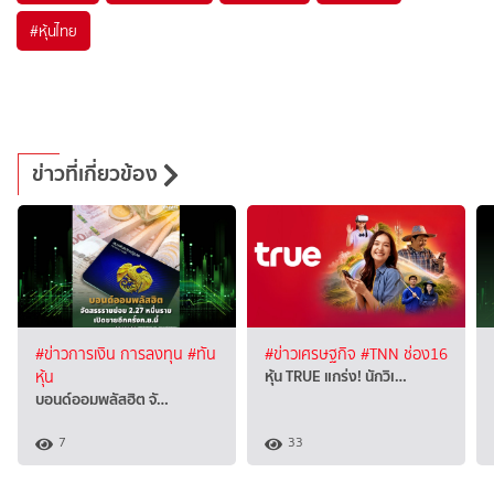
#
หุ้นไทย
ข่าวที่เกี่ยวข้อง
#ข่าวการเงิน การลงทุน
#ทัน
#ข่าวเศรษฐกิจ
#TNN ช่อง16
หุ้น TRUE แกร่ง! นักวิเ…
หุ้น
บอนด์ออมพลัสฮิต จั…
7
33