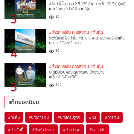
AAI กำไรไตรมาส 2 ที่ 178 ล้านบาท โต 29.5% QoQ
เคาะปันผล 0.1416 บาท/หุ้น
3
10
#ข่าวการเงิน การลงทุน
#ทันหุ้น
SoftBank ฟันกำไร Intel มหาศาล! พยุงพอร์ตโตเกิน
คาด แม้ OpenAI แผ่ว
4
10
#ข่าวการเงิน การลงทุน
#ทันหุ้น
ORIเร่งโอนคอนโดบางแสน ปักธงขาย
เกลี้ยง1.3พันล.ปีนี้
5
158
แท็กยอดนิยม
#
ทันหุ้น
#
ข่าวการเงิน
#
ข่าวเศรษฐกิจ
#
หุ้น
#
การเงิน
#
ข่าววันนี้
#
ทันหุ้น focus
#
ข่าวล่าสุด
#
ตลาดหุ้น