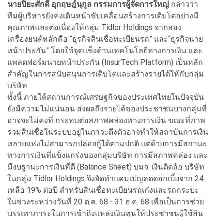
นายปิยะศักดิ์ อุกฤษฎ์นุกูล กรรมการผู้จัดการใหญ่
กล่าวว่า
ทีมผู้บริหารยังคงเดินหน้าขับเคลื่อนสร้างการเติบโตอย่างมี
คุณภาพและต่อเนื่องให้กลุ่ม Tidlor Holdings จากสอง
เครื่องยนต์หลักคือ “ธุรกิจสินเชื่อทะเบียนรถ” และ“ธุรกิจนาย
หน้าประกัน” โดยใช้จุดแข็งด้านเทคโนโลยีทางการเงิน และ
แพลตฟอร์มนายหน้าประกัน (InsurTech Platform) เป็นหลัก
สำคัญในการสนับสนุนการเติบโตและสร้างรายได้ให้กับกลุ่ม
บริษัท
ทั้งนี้ ภายใต้สถานการณ์เศรษฐกิจของประเทศไทยในปัจจุบัน
ยังมีความไม่แน่นอน ส่งผลถึงรายได้ของประชาชนบางกลุ่มที่
อาจจะไม่คงที่ กระทบต่อสภาพคล่องทางการเงิน ขณะที่ภาพ
รวมสินเชื่อในระบบอยู่ในภาวะตึงตัวอาจทำให้สถาบันการเงิน
หลายแห่งไม่สามารถปล่อยกู้ได้ตามปกติ แต่ด้วยการมีสถานะ
ทางการเงินที่แข็งแกร่งของกลุ่มบริษัท การมีสภาพคล่อง และ
มีงบฐานะการเงินที่ดี (Balance Sheet) บมจ. เงินติดล้อ บริษัท
ในกลุ่ม Tidlor Holdings จึงจัดทำแคมเปญลดดอกเบี้ยจาก 24
เหลือ 19% ต่อปี สำหรับสินเชื่อทะเบียนรถเก๋งและรถกระบะ
ในช่วงระหว่างวันที่ 20 ต.ค. 68 - 31 ธ.ค. 68 เพื่อเป็นการช่วย
บรรเทาภาระในการเข้าถึงแหล่งเงินทุนให้ประชาชนผู้ใช้สิน