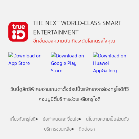
THE NEXT WORLD-CLASS SMART
ENTERTAINMENT
อีกขั้นของความบันเทิงระดับโลกตรงใจคุณ
วันนี้
ดู
สิทธิพิเศษ
อ่าน
เกม
ตาตั้ง
ช้อปปิ้ง
แพ็กเกจ
กล่องทรูไอดีทีวี
คอมมูนิตี้
บริการช่วยเหลือทรูไอดี
เกี่ยวกับทรูไอดี
ข้อกำหนดและเงื่อนไข
นโยบายความเป็นส่วนตัว
บริการช่วยเหลือ
ติดต่อเรา