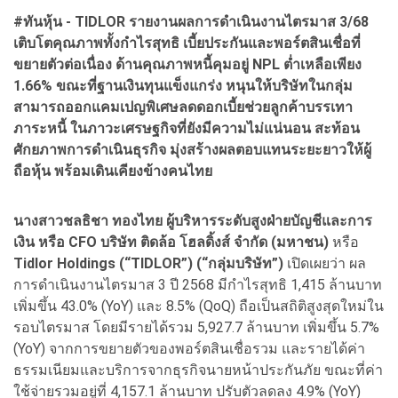
#ทันหุ้น - TIDLOR รายงานผลการดำเนินงานไตรมาส 3/68
เติบโตคุณภาพทั้งกำไรสุทธิ เบี้ยประกันและพอร์ตสินเชื่อที่
ขยายตัวต่อเนื่อง ด้านคุณภาพหนี้คุมอยู่ NPL ต่ำเหลือเพียง
1.66% ขณะที่ฐานเงินทุนแข็งแกร่ง หนุนให้บริษัทในกลุ่ม
สามารถออกแคมเปญพิเศษลดดอกเบี้ยช่วยลูกค้าบรรเทา
ภาระหนี้ ในภาวะเศรษฐกิจที่ยังมีความไม่แน่นอน สะท้อน
ศักยภาพการดำเนินธุรกิจ มุ่งสร้างผลตอบแทนระยะยาวให้ผู้
ถือหุ้น พร้อมเดินเคียงข้างคนไทย
นางสาวชลธิชา ทองไทย ผู้บริหารระดับสูงฝ่ายบัญชีและการ
เงิน หรือ CFO บริษัท ติดล้อ โฮลดิ้งส์ จำกัด (มหาชน)
หรือ
Tidlor Holdings (“TIDLOR”) (“กลุ่มบริษัท”)
เปิดเผยว่า ผล
การดำเนินงานไตรมาส 3 ปี 2568 มีกำไรสุทธิ 1,415 ล้านบาท
เพิ่มขึ้น 43.0% (YoY) และ 8.5% (QoQ) ถือเป็นสถิติสูงสุดใหม่ใน
รอบไตรมาส โดยมีรายได้รวม 5,927.7 ล้านบาท เพิ่มขึ้น 5.7%
(YoY) จากการขยายตัวของพอร์ตสินเชื่อรวม และรายได้ค่า
ธรรมเนียมและบริการจากธุรกิจนายหน้าประกันภัย ขณะที่ค่า
ใช้จ่ายรวมอยู่ที่ 4,157.1 ล้านบาท ปรับตัวลดลง 4.9% (YoY)