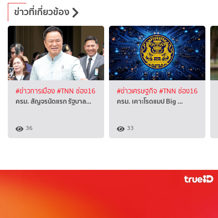
ข่าวที่เกี่ยวข้อง
#ข่าวการเมือง
#TNN ช่อง16
#ข่าวเศรษฐกิจ
#TNN ช่อง16
ครม. สัญจรนัดแรก รัฐบาล…
ครม. เคาะโรดแมป Big …
36
33