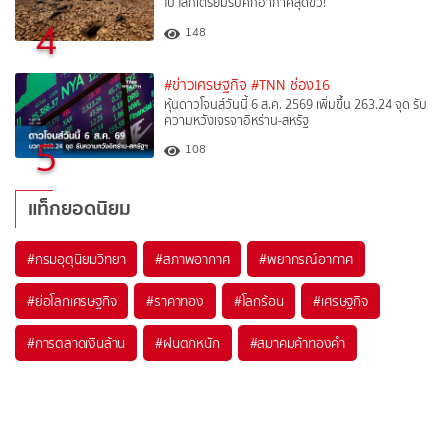
ไป โลกเตรียมรับศึกอากาศสุดขั้ว!
4
148
#ข่าวเศรษฐกิจ
#TNN ช่อง16
หุ้นดาวโจนส์วันนี้ 6 ส.ค. 2569 เพิ่มขึ้น 263.24 จุด รับ
ความหวังเจรจาอิหร่าน-สหรัฐ
5
108
แท็กยอดนิยม
#
กรมอุตุนิยมวิทยา
#
สภาพอากาศ
#
พยากรณ์อากาศ
#
ย่อโลกเศรษฐกิจ
#
ราคาทอง
#
โลกร้อน
#
เศรษฐกิจ
#
การตลาดเงินล้าน
#
ฝนตกหนัก
#
สมาคมค้าทองคำ