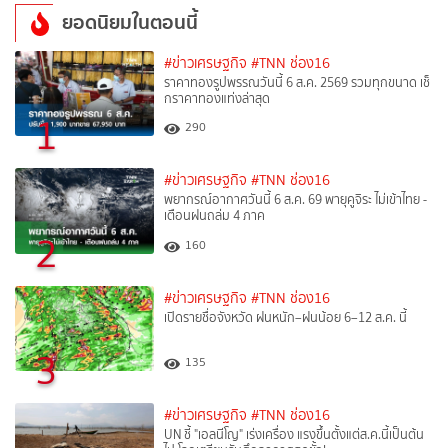
ยอดนิยมในตอนนี้
#ข่าวเศรษฐกิจ
#TNN ช่อง16
ราคาทองรูปพรรณวันนี้ 6 ส.ค. 2569 รวมทุกขนาด เช็
กราคาทองแท่งล่าสุด
1
290
#ข่าวเศรษฐกิจ
#TNN ช่อง16
พยากรณ์อากาศวันนี้ 6 ส.ค. 69 พายุคูจิระ ไม่เข้าไทย -
เตือนฝนถล่ม 4 ภาค
2
160
#ข่าวเศรษฐกิจ
#TNN ช่อง16
เปิดรายชื่อจังหวัด ฝนหนัก–ฝนน้อย 6–12 ส.ค. นี้
3
135
#ข่าวเศรษฐกิจ
#TNN ช่อง16
UN ชี้ "เอลนีโญ" เร่งเครื่อง แรงขึ้นตั้งแต่ส.ค.นี้เป็นต้น